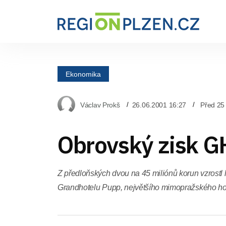
Ekonomika
Václav Prokš
26.06.2001 16:27
Před 25
Obrovský zisk G
Z předloňských dvou na 45 miliónů korun vzrostl 
Grandhotelu Pupp, největšího mimopražského hot