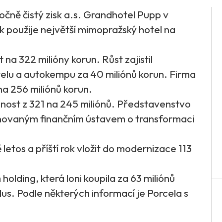
očně čistý zisk a.s. Grandhotel Pupp v
k použije největší mimopražský hotel na
na 322 milióny korun. Růst zajistil
elu a autokempu za 40 miliónů korun. Firma
na 256 miliónů korun.
nost z 321 na 245 miliónů. Představenstvo
menovaným finančním ústavem o transformaci
letos a příští rok vložit do modernizace 113
lding, která loni koupila za 63 miliónů
lus. Podle některých informací je Porcela s