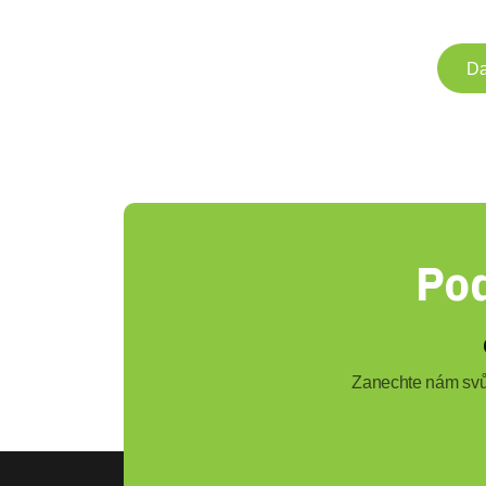
Da
Pod
Zanechte nám svůj