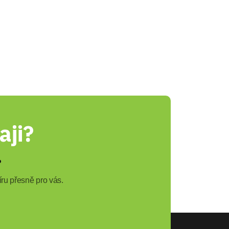
aji?
?
ru přesně pro vás.