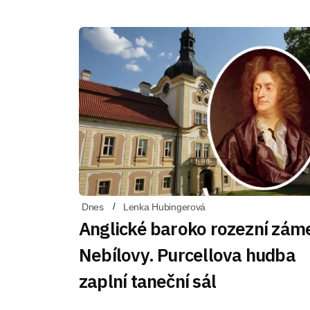
Dnes
Lenka Hubingerová
Anglické baroko rozezní zám
Nebílovy. Purcellova hudba
zaplní taneční sál