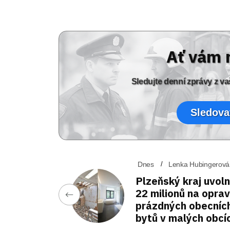
Ať vám 
Sledujte denní zprávy z 
Sledova
Dnes
Lenka Hubingerová
Plzeňský kraj uvoln
22 milionů na opra
prázdných obecníc
bytů v malých obcí