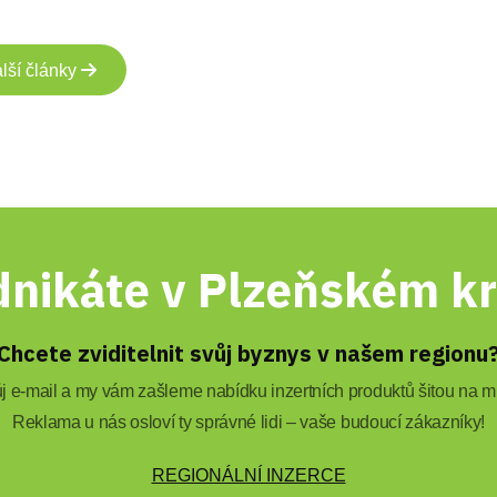
lší články
nikáte v Plzeňském kr
Chcete zviditelnit svůj byznys v našem regionu
 e-mail a my vám zašleme nabídku inzertních produktů šitou na mí
Reklama u nás osloví ty správné lidi – vaše budoucí zákazníky!
REGIONÁLNÍ INZERCE