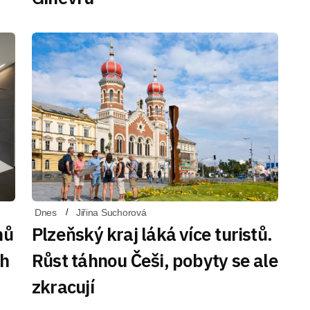
Dnes
Jiřina Suchorová
nů
Plzeňský kraj láká více turistů.
ch
Růst táhnou Češi, pobyty se ale
zkracují