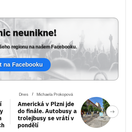
nic neunikne!
vašeho regionu na našem Facebooku.
t na Facebooku
Dnes
Michaela Prokopová
í
Americká v Plzni jde
vy
do finále. Autobusy a
h
trolejbusy se vrátí v
ch
pondělí