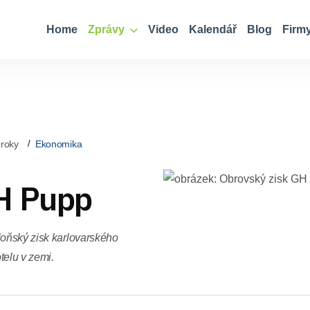
Home
Zprávy
Video
Kalendář
Blog
Firm
 roky
Ekonomika
H Pupp
loňský zisk karlovarského
elu v zemi.