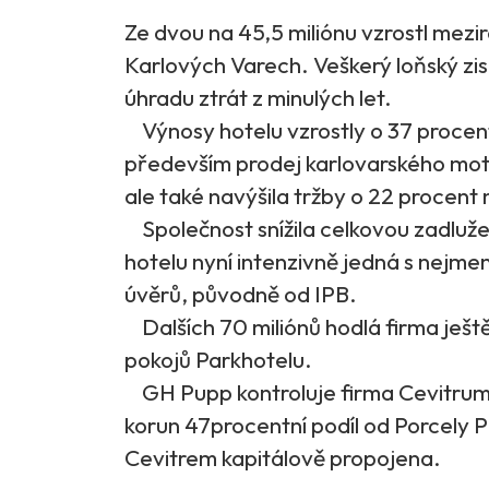
Ze dvou na 45,5 miliónu vzrostl mezir
Karlových Varech. Veškerý loňský zis
úhradu ztrát z minulých let.
Výnosy hotelu vzrostly o 37 procent 
především prodej karlovarského mot
ale také navýšila tržby o 22 procent 
Společnost snížila celkovou zadluže
hotelu nyní intenzivně jedná s nej
úvěrů, původně od IPB.
Dalších 70 miliónů hodlá firma ještě 
pokojů Parkhotelu.
GH Pupp kontroluje firma Cevitrum ho
korun 47procentní podíl od Porcely P
Cevitrem kapitálově propojena.