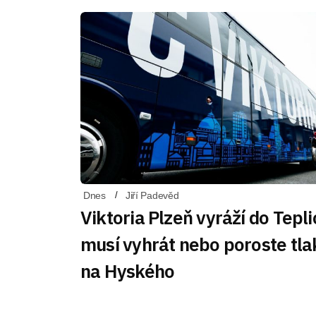
Dnes
Jiří Padevěd
Viktoria Plzeň vyráží do Tepli
musí vyhrát nebo poroste tla
na Hyského