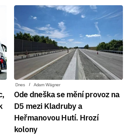
Dnes
Adam Wágner
c,
Ode dneška se mění provoz na
k
D5 mezi Kladruby a
Heřmanovou Hutí. Hrozí
kolony