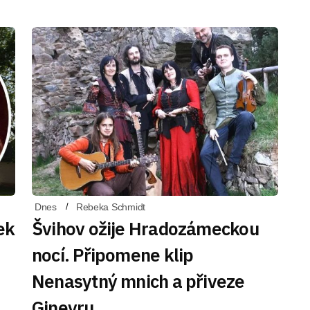
Dnes
Rebeka Schmidt
ek
Švihov ožije Hradozámeckou
nocí. Připomene klip
Nenasytný mnich a přiveze
Ginevru