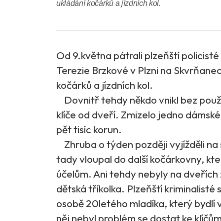
ukládání kočárků a jízdních kol.
Od 9.května pátrali plzeňští policisté
Terezie Brzkové v Plzni na Skvrňanec
kočárků a jízdních kol.
Dovnitř tehdy někdo vnikl bez použití 
klíče od dveří. Zmizelo jedno dámské 
pět tisíc korun.
Zhruba o týden později vyjížděli na 
tady vloupal do další kočárkovny, kt
účelům. Ani tehdy nebyly na dveřích z
dětská tříkolka. Plzeňští kriminalisté
osobě 20letého mladíka, který bydlí
něj nebyl problém se dostat ke klíč