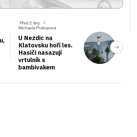
Před 2 dny
Michaela Prokopová
U Nezdic na
u,
Klatovsku hoří les.
Hasiči nasazují
vrtulník s
bambivakem