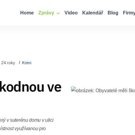
Home
Zprávy
Video
Kalendář
Blog
Firm
 24 roky
Krimi
škodnou ve
terý v suterénu domu v ulici
ístnost využívanou pro