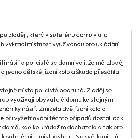
 po zloději, který v suterénu domu v ulici
h vykradl místnost využívanou pro ukládání
násilí a policisté se domnívali, že měl zloděj
a jedno dětské jízdní kolo a škoda přesáhla
stejné místo policisté podruhé. Zloděj se
erou využívají obyvatelé domu ke stejným
námky násilí. Zmizela dvě jízdní kola a
 se při vyšetřování těchto případů dostali až k
 v domě, kde ke krádežím docházelo a tak pro
ům k suterénním místnostem. Na svědomí má