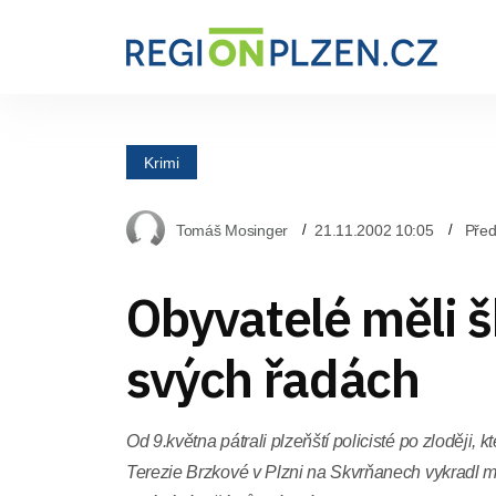
Krimi
Tomáš Mosinger
21.11.2002 10:05
Před
Obyvatelé měli 
svých řadách
Od 9.května pátrali plzeňští policisté po zloději, k
Terezie Brzkové v Plzni na Skvrňanech vykradl m