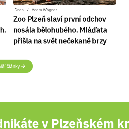
Dnes
Adam Wágner
Zoo Plzeň slaví první odchov
h.
nosála bělohubého. Mláďata
přišla na svět nečekaně brzy
lší články
nikáte v Plzeňském kr