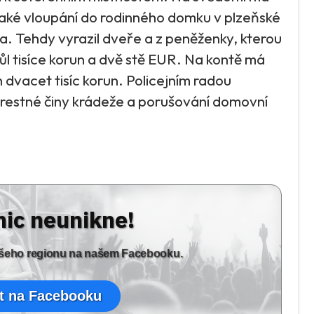
 také vloupání do rodinného domku v plzeňské
jna. Tehdy vyrazil dveře a z peněženky, kterou
 půl tisíce korun a dvě stě EUR. Na kontě má
 dvacet tisíc korun. Policejním radou
o trestné činy krádeže a porušování domovní
nic neunikne!
vašeho regionu na našem Facebooku.
t na Facebooku