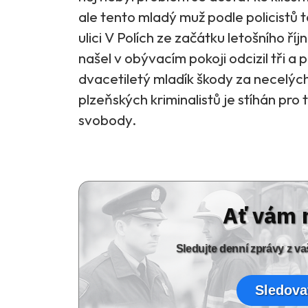
ale tento mladý muž podle policistů
ulici V Polích ze začátku letošního ří
našel v obývacím pokoji odcizil tři a
dvacetiletý mladík škody za necelých
plzeňských kriminalistů je stíhán pr
svobody.
Ať vám 
Sledujte denní zprávy z 
Sledova