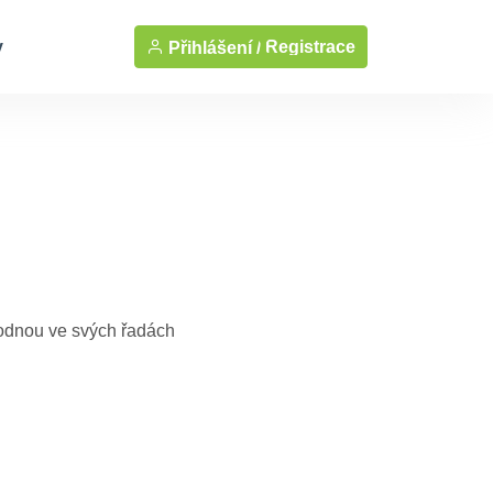
y
Registrace
Přihlášení /