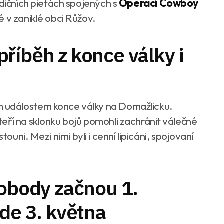
adičních pietách spojených s
Operací Cowboy
 v zaniklé obci Růžov.
říběh z konce války i
 událostem konce války na Domažlicku.
eří na sklonku bojů pomohli zachránit válečné
touni. Mezi nimi byli i cenní lipicáni, spojovaní
vobody začnou 1.
ede 3. května