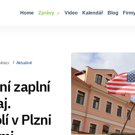
Home
Zprávy
Video
Kalendář
Blog
Firm
ěsíci
Aktuálně
í zaplní
j.
í v Plzni