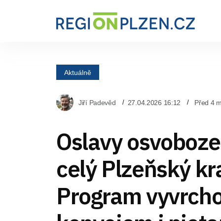
Aktuálně
Jiří Padevěd
27.04.2026 16:12
Před 4 m
Oslavy osvobozen
celý Plzeňský kra
Program vyvrchol