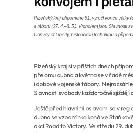
konvojem i piet
Plzeňský kraj připomene 81. výročí konce války řa
a táborů (27. 4.–8. 5.). Vrcholem jsou Slavnosti sv
Convoy of Liberty, historickou technikou a přip
Plzeňský kraj si v příštích dnech přip
přelomu dubna a května se v řadě měst 
i dobové vojenské tábory. Nejrozsáhlej
Slavnosti svobody každoročně sjíždějí de
Ještě před hlavními oslavami se v regi
dubna se vzpomínka koná ve Staňkově
akcí Road to Victory. Ve středu 29. du