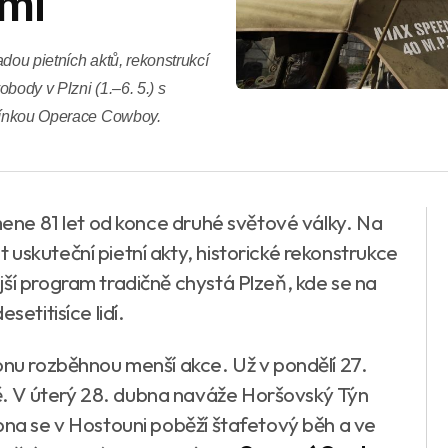
ami
dou pietních aktů, rekonstrukcí
obody v Plzni (1.–6. 5.) s
omínkou Operace Cowboy.
omene 81 let od konce druhé světové války. Na
uskuteční pietní akty, historické rekonstrukce
ší program tradičně chystá Plzeň, kde se na
setitisíce lidí.
onu rozběhnou menší akce. Už v pondělí 27.
. V úterý 28. dubna naváže Horšovský Týn
bna se v Hostouni poběží štafetový běh a ve