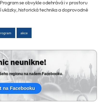
 Program se obvykle odehrává i v prostoru
jí ukázky, historická technika a doprovodné
program
akce
nic neunikne!
vašeho regionu na našem Facebooku.
t na Facebooku