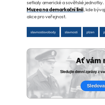
setkaly americké a sovětské jednotky.
Muzea na demarkační linii
, kde býva
akce pro veřejnost.
slavnostisvobody
slavnosti
plzen
Ať vám 
Sledujte denní zprávy z 
Sledova