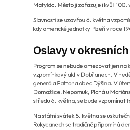
Matylda. Město ji zařazuje i kvůli 100. 
Slavnosti se uzavřou 6. května vzpom
kdy americké jednotky Plzeň v roce 19
Oslavy v okresníc
Program se nebude omezovat jen na kr
vzpomínkový akt v Dobřanech. V neděl
generála Pattona obec Dýšina. V úterý 
Domažlice, Nepomuk, Planá u Mariánsk
středu 6. května, se bude vzpomínat ta
Na státní svátek 8. května se uskuteční
Rokycanech se tradičně připomíná demar