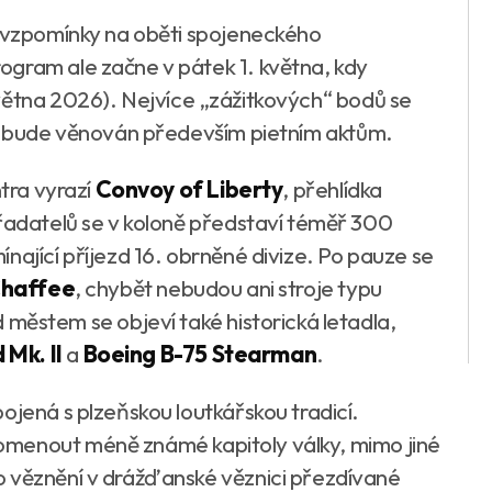
y vzpomínky na oběti spojeneckého
ogram ale začne v pátek 1. května, kdy
větna 2026). Nejvíce „zážitkových“ bodů se
ak bude věnován především pietním aktům.
ntra vyrazí
Convoy of Liberty
, přehlídka
ořadatelů se v koloně představí téměř 300
nající příjezd 16. obrněné divize. Po pauze se
haffee
, chybět nebudou ani stroje typu
 městem se objeví také historická letadla,
 Mk. II
a
Boeing B-75 Stearman
.
ojená s plzeňskou loutkářskou tradicí.
menout méně známé kapitoly války, mimo jiné
o věznění v drážďanské věznici přezdívané