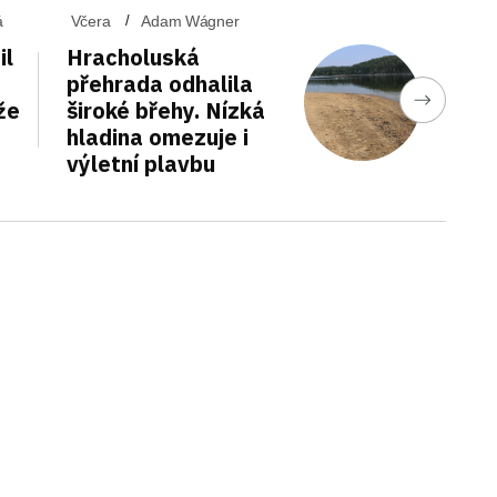
á
Včera
Adam Wágner
il
Hracholuská
přehrada odhalila
že
široké břehy. Nízká
hladina omezuje i
výletní plavbu