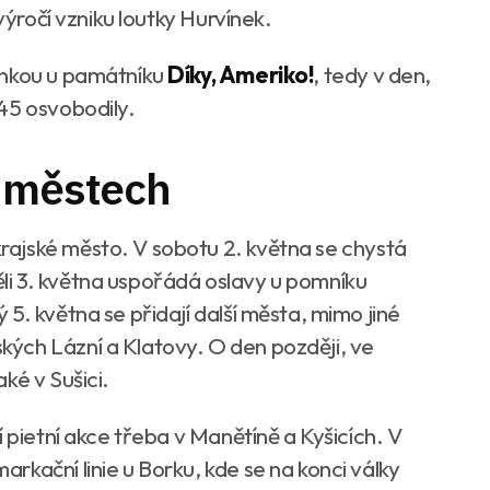
výročí vzniku loutky Hurvínek.
ínkou u památníku
Díky, Ameriko!
, tedy v den,
45 osvobodily.
h městech
ajské město. V sobotu 2. května se chystá
i 3. května uspořádá oslavy u pomníku
5. května se přidají další města, mimo jiné
ých Lázní a Klatovy. O den později, ve
ké v Sušici.
 pietní akce třeba v Manětíně a Kyšicích. V
kační linie u Borku, kde se na konci války