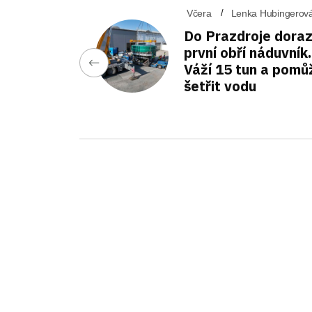
Včera
Lenka Hubingerov
Do Prazdroje doraz
první obří náduvník.
Váží 15 tun a pomů
šetřit vodu