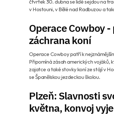
čtvrtek 30. dubna se lidé sejdou na tr
v Hostouni, v Bělé nad Radbuzou a také
Operace Cowboy - p
záchrana koní
Operace Cowboy patří k nejznámějším
Připomíná zásah amerických vojáků, kt
zajatce a také stovky koní ze stájí v Hos
se Španělskou jezdeckou školou.
Plzeň: Slavnosti s
května, konvoj vyj