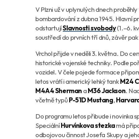
V Plzni už v uplynulých dnech proběhl
bombardování z dubna 1945. Hlavní pr
odstartují
Slavnosti svobody
(1.–6. k
soustředí do prvních tří dnů, závěr p
Vrchol přijde v neděli 3. května. Do ce
historické vojenské techniky. Podle p
vozidel. V čele pojede formace připomí
letos vrátí i americký lehký tank
M24 C
M4A4 Sherman
a
M36 Jackson
. Nad
včetně typů
P-51D Mustang
,
Harvard
Do programu letos přibude i novinka sp
Speciální
Hurvínkova stezka
má připo
odbojovou činnost Josefa Skupy a jeh