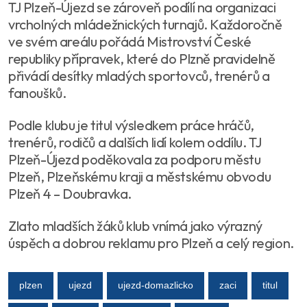
TJ Plzeň-Újezd se zároveň podílí na organizaci
vrcholných mládežnických turnajů. Každoročně
ve svém areálu pořádá Mistrovství České
republiky přípravek, které do Plzně pravidelně
přivádí desítky mladých sportovců, trenérů a
fanoušků.
Podle klubu je titul výsledkem práce hráčů,
trenérů, rodičů a dalších lidí kolem oddílu. TJ
Plzeň-Újezd poděkovala za podporu městu
Plzeň, Plzeňskému kraji a městskému obvodu
Plzeň 4 – Doubravka.
Zlato mladších žáků klub vnímá jako výrazný
úspěch a dobrou reklamu pro Plzeň a celý region.
plzen
ujezd
ujezd-domazlicko
zaci
titul