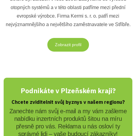
otopných systémů a v této oblasti patříme mezi přední
evropské výrobce. Firma Kermi s. r. o. patří mezi
nejvýznamnějšího a největšího zaměstnavatele ve Stříbře.
Zobrazit profil
Podnikáte v Plzeňském kraji?
Chcete zviditelnit svůj byznys v našem regionu?
Zanechte nám svůj e-mail a my vám zašleme
nabídku inzertních produktů šitou na míru
přesně pro vás. Reklama u nás osloví ty
správné lidi – vaše budoucí zákazníky!