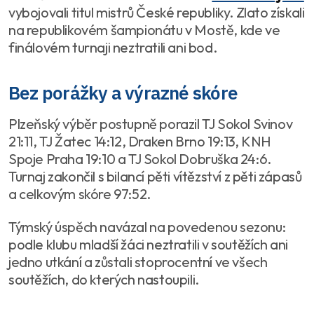
vybojovali titul mistrů České republiky. Zlato získali
na republikovém šampionátu v Mostě, kde ve
finálovém turnaji neztratili ani bod.
Bez porážky a výrazné skóre
Plzeňský výběr postupně porazil TJ Sokol Svinov
21:11, TJ Žatec 14:12, Draken Brno 19:13, KNH
Spoje Praha 19:10 a TJ Sokol Dobruška 24:6.
Turnaj zakončil s bilancí pěti vítězství z pěti zápasů
a celkovým skóre 97:52.
Týmský úspěch navázal na povedenou sezonu:
podle klubu mladší žáci neztratili v soutěžích ani
jedno utkání a zůstali stoprocentní ve všech
soutěžích, do kterých nastoupili.