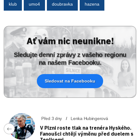
klub
umo4
doubravka
hazena
Ať vám nic neunikne!
Sledujte denní zprávy z vašeho regionu
na našem Facebooku.
Sledovat na Facebooku
Před 3 dny
Lenka Hubingerová
V Plzni roste tlak na trenéra Hyského.
Fanoušci chtějí výměnu před duelem s
Teplicemi