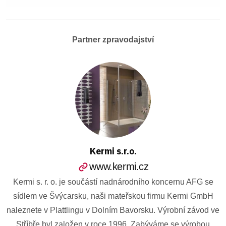
Partner zpravodajství
Kermi s.r.o.
www.kermi.cz
Kermi s. r. o. je součástí nadnárodního koncernu AFG se
sídlem ve Švýcarsku, naši mateřskou firmu Kermi GmbH
naleznete v Plattlingu v Dolním Bavorsku. Výrobní závod ve
Stříbře byl založen v roce 1996. Zabýváme se výrobou