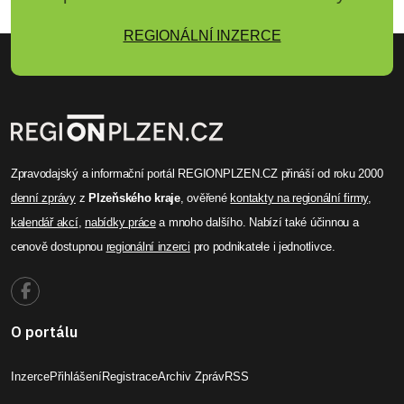
REGIONÁLNÍ INZERCE
Zpravodajský a informační portál REGIONPLZEN.CZ přináší od roku 2000
denní zprávy
z
Plzeňského kraje
, ověřené
kontakty na regionální firmy
,
kalendář akcí
,
nabídky práce
a mnoho dalšího. Nabízí také účinnou a
cenově dostupnou
regionální inzerci
pro podnikatele i jednotlivce.
O portálu
Inzerce
Přihlášení
Registrace
Archiv Zpráv
RSS