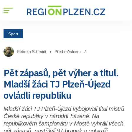
Sport
Rebeka Schmidt
Před měsícem
Pět zápasů, pět výher a titul.
Mladší žáci TJ Plzeň-Újezd
ovládli republiku
Mladší žáci TJ Plzeň-Újezd vybojovali titul mistrů
České republiky v národní házené. Na
republikovém šampionátu v Mostě vyhráli všech
pět zápasů, nastříleli 97 branek a potvrdili