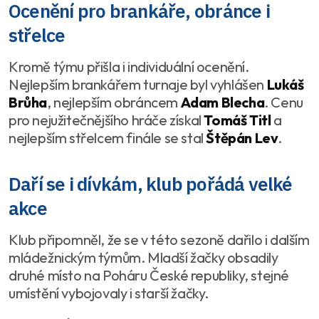
Ocenění pro brankáře, obránce i
střelce
Kromě týmu přišla i individuální ocenění.
Nejlepším brankářem turnaje byl vyhlášen
Lukáš
Brůha
, nejlepším obráncem
Adam Blecha
. Cenu
pro nejužitečnějšího hráče získal
Tomáš Titl
a
nejlepším střelcem finále se stal
Štěpán Lev
.
Daří se i dívkám, klub pořádá velké
akce
Klub připomněl, že se v této sezoně dařilo i dalším
mládežnickým týmům. Mladší žačky obsadily
druhé místo na Poháru České republiky, stejné
umístění vybojovaly i starší žačky.