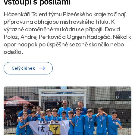
vstoupí s posilami
Házenkáři Talent týmu Plzeňského kraje začínají
přípravu na obhajobu mistrovského titulu. K
výrazně obměněnému kádru se připojili David
Poloz, Andrej Petkovič a Ognjen Radojičić. Několik
opor naopak po úspěšné sezoně skončilo nebo
odešlo.
Celý článek