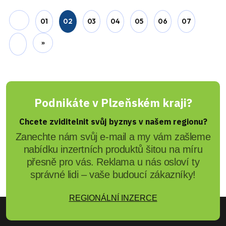
01
02
03
04
05
06
07
»
Podnikáte v Plzeňském kraji?
Chcete zviditelnit svůj byznys v našem regionu?
Zanechte nám svůj e-mail a my vám zašleme
nabídku inzertních produktů šitou na míru
přesně pro vás. Reklama u nás osloví ty
správné lidi – vaše budoucí zákazníky!
REGIONÁLNÍ INZERCE