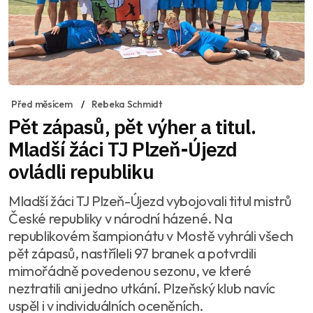
Před měsícem
Rebeka Schmidt
Pět zápasů, pět výher a titul.
Mladší žáci TJ Plzeň-Újezd
ovládli republiku
Mladší žáci TJ Plzeň-Újezd vybojovali titul mistrů
České republiky v národní házené. Na
republikovém šampionátu v Mostě vyhráli všech
pět zápasů, nastříleli 97 branek a potvrdili
mimořádně povedenou sezonu, ve které
neztratili ani jedno utkání. Plzeňský klub navíc
uspěl i v individuálních oceněních.