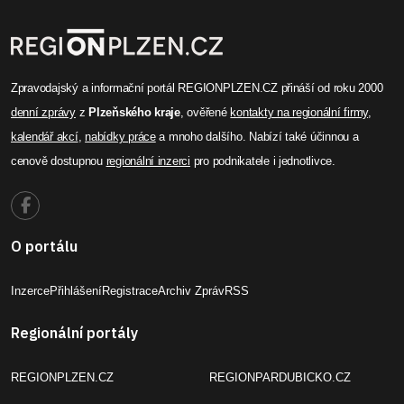
Zpravodajský a informační portál REGIONPLZEN.CZ přináší od roku 2000
denní zprávy
z
Plzeňského kraje
, ověřené
kontakty na regionální firmy
,
kalendář akcí
,
nabídky práce
a mnoho dalšího. Nabízí také účinnou a
cenově dostupnou
regionální inzerci
pro podnikatele i jednotlivce.
O portálu
Inzerce
Přihlášení
Registrace
Archiv Zpráv
RSS
Regionální portály
REGIONPLZEN.CZ
REGIONPARDUBICKO.CZ