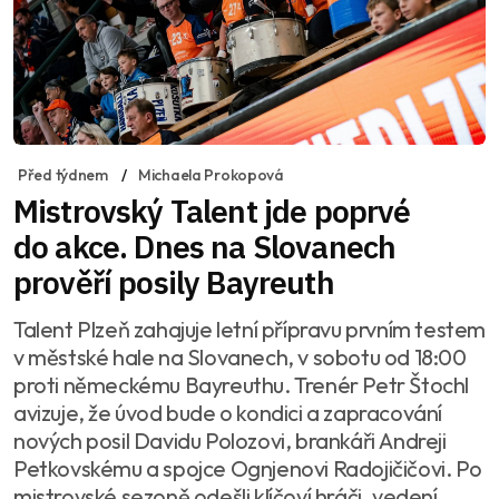
Před týdnem
Michaela Prokopová
Mistrovský Talent jde poprvé
do akce. Dnes na Slovanech
prověří posily Bayreuth
Talent Plzeň zahajuje letní přípravu prvním testem
v městské hale na Slovanech, v sobotu od 18:00
proti německému Bayreuthu. Trenér Petr Štochl
avizuje, že úvod bude o kondici a zapracování
nových posil Davidu Polozovi, brankáři Andreji
Petkovskému a spojce Ognjenovi Radojičičovi. Po
mistrovské sezoně odešli klíčoví hráči, vedení