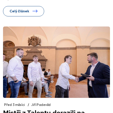
Celý článek
Před 3 měsíci
Jiří Padevěd
Mistři z Talentu dorazili na