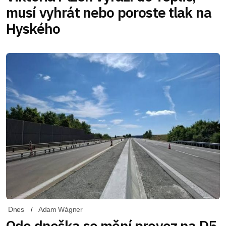
musí vyhrát nebo poroste tlak na
Hyského
Dnes
Adam Wágner
Ode dneška se mění provoz na D5