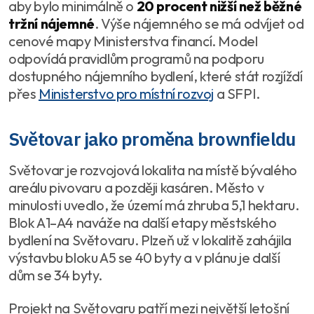
aby bylo minimálně o
20 procent nižší než běžné
tržní nájemné
. Výše nájemného se má odvíjet od
cenové mapy Ministerstva financí. Model
odpovídá pravidlům programů na podporu
dostupného nájemního bydlení, které stát rozjíždí
přes
Ministerstvo pro místní rozvoj
a SFPI.
Světovar jako proměna brownfieldu
Světovar je rozvojová lokalita na místě bývalého
areálu pivovaru a později kasáren. Město v
minulosti uvedlo, že území má zhruba 5,1 hektaru.
Blok A1–A4 naváže na další etapy městského
bydlení na Světovaru. Plzeň už v lokalitě zahájila
výstavbu bloku A5 se 40 byty a v plánu je další
dům se 34 byty.
Projekt na Světovaru patří mezi největší letošní