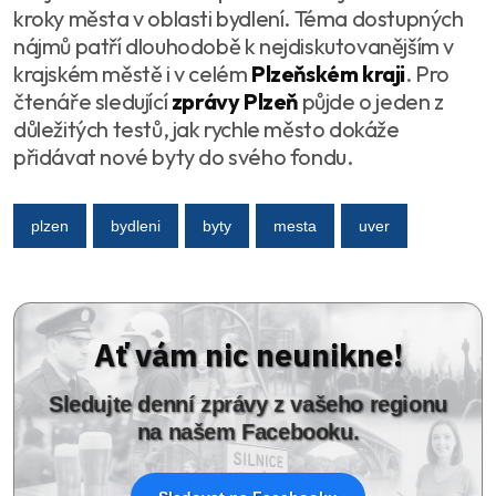
kroky města v oblasti bydlení. Téma dostupných
nájmů patří dlouhodobě k nejdiskutovanějším v
krajském městě i v celém
Plzeňském kraji
. Pro
čtenáře sledující
zprávy Plzeň
půjde o jeden z
důležitých testů, jak rychle město dokáže
přidávat nové byty do svého fondu.
plzen
bydleni
byty
mesta
uver
Ať vám nic neunikne!
Sledujte denní zprávy z vašeho regionu
na našem Facebooku.