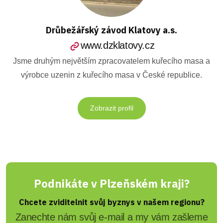
Drůbežářský závod Klatovy a.s.
www.dzklatovy.cz
Jsme druhým největším zpracovatelem kuřecího masa a
výrobce uzenin z kuřecího masa v České republice.
Zobrazit profil
Podnikáte v Plzeňském kraji?
Chcete zviditelnit svůj byznys v našem regionu?
Zanechte nám svůj e-mail a my vám zašleme