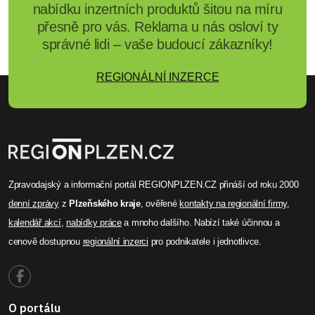
nabídku inzertních produktů šitou na míru
přesně pro vás. Reklama u nás osloví ty
správné lidi – vaše budoucí zákazníky!
REGIONÁLNÍ INZERCE
Zpravodajský a informační portál REGIONPLZEN.CZ přináší od roku 2000
denní zprávy
z
Plzeňského kraje
, ověřené
kontakty na regionální firmy
,
kalendář akcí
,
nabídky práce
a mnoho dalšího. Nabízí také účinnou a
cenově dostupnou
regionální inzerci
pro podnikatele i jednotlivce.
O portálu