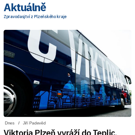
Aktuálně
Zpravodasjtví z Plzeňského kraje
Dnes
Jiří Padevěd
Viktoria Plzeň vyráží do Teplic,