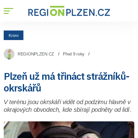
Krimi
REGIONPLZEN.CZ
Před 9 roky
Plzeň už má třináct strážníků-
okrskářů
V terénu jsou okrskáři vidět od podzimu hlavně v
okrajových obvodech, kde sbírají podněty od lidí.