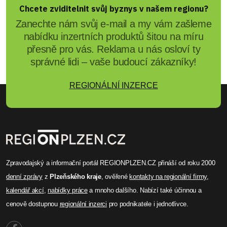
Chcete zviditelnit svůj byznys v našem regionu?
Zanechte nám svůj e-mail a my vám zašleme
nabídku inzertních produktů šitou na míru
přesně pro vás. Reklama u nás osloví ty
správné lidi – vaše budoucí zákazníky!
REGIONÁLNÍ INZERCE
Zpravodajský a informační portál REGIONPLZEN.CZ přináší od roku 2000
denní zprávy
z
Plzeňského kraje
, ověřené
kontakty na regionální firmy
,
kalendář akcí
,
nabídky práce
a mnoho dalšího. Nabízí také účinnou a
cenově dostupnou
regionální inzerci
pro podnikatele i jednotlivce.