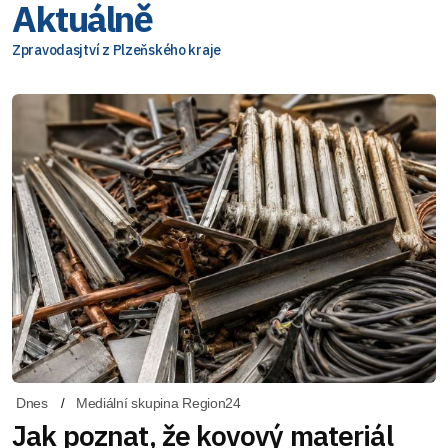
Aktuálně
Zpravodasjtví z Plzeňského kraje
Dnes
Mediální skupina Region24
Jak poznat, že kovový materiál