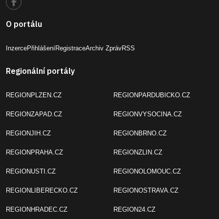
O portálu
Inzerce
Přihlášení
Registrace
Archiv Zpráv
RSS
Regionální portály
REGIONPLZEN.CZ
REGIONPARDUBICKO.CZ
REGIONZAPAD.CZ
REGIONVYSOCINA.CZ
REGIONJIH.CZ
REGIONBRNO.CZ
REGIONPRAHA.CZ
REGIONZLIN.CZ
REGIONUSTI.CZ
REGIONOLOMOUC.CZ
REGIONLIBERECKO.CZ
REGIONOSTRAVA.CZ
REGIONHRADEC.CZ
REGION24.CZ