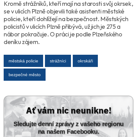
Kromě strážníků, kteří mají na starosti svůj okrsek,
se v ulicích Plzně objevili také asistenti městské
policie, kteří dohlížejí na bezpečnost. Městských
policistů v ulicích Plzně přibývá, už jich je 275 a
nábor pokračuje. O práci je podle Plzeňského
deníku zájem.
městská policie
strážníci
okrskáři
bezpečné město
Ať vám nic neunikne!
Sledujte denní zprávy z vašeho regionu
na našem Facebooku.