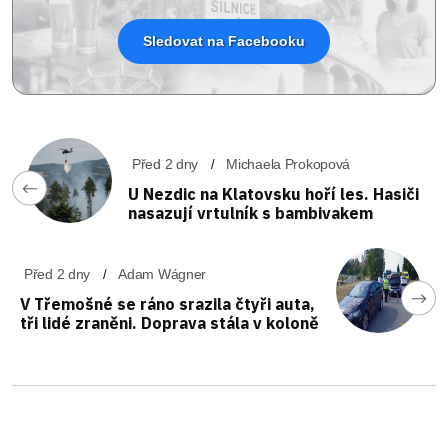
Sledovat na Facebooku
Před 2 dny
Michaela Prokopová
U Nezdic na Klatovsku hoří les. Hasiči
nasazují vrtulník s bambivakem
Před 2 dny
Adam Wágner
V Třemošné se ráno srazila čtyři auta,
tři lidé zraněni. Doprava stála v koloně