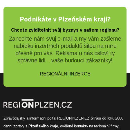
Podnikáte v Plzeňském kraji?
Chcete zviditelnit svůj byznys v našem regionu?
Zanechte nám svůj e-mail a my vám zašleme
nabídku inzertních produktů šitou na míru
přesně pro vás. Reklama u nás osloví ty
správné lidi – vaše budoucí zákazníky!
REGIONÁLNÍ INZERCE
Zpravodajský a informační portál REGIONPLZEN.CZ přináší od roku 2000
denní zprávy
z
Plzeňského kraje
, ověřené
kontakty na regionální firmy
,