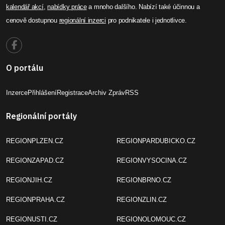
kalendář akcí
,
nabídky práce
a mnoho dalšího. Nabízí také účinnou a
cenově dostupnou
regionální inzerci
pro podnikatele i jednotlivce.
O portálu
Inzerce
Přihlášení
Registrace
Archiv Zpráv
RSS
Regionální portály
REGIONPLZEN.CZ
REGIONPARDUBICKO.CZ
REGIONZAPAD.CZ
REGIONVYSOCINA.CZ
REGIONJIH.CZ
REGIONBRNO.CZ
REGIONPRAHA.CZ
REGIONZLIN.CZ
REGIONUSTI.CZ
REGIONOLOMOUC.CZ