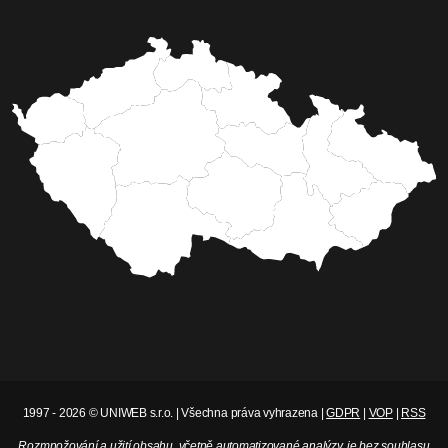
1997 - 2026 © UNIWEB s.r.o. | Všechna práva vyhrazena |
GDPR
|
VOP
|
RSS
Rozmnožování a užití obsahu, včetně automatizované analýzy, je bez souhlasu