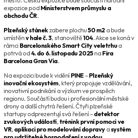
město. Česká expozice bude součástí národní
expozice pod
Ministerstvem průmyslu a
obchodu ČR
.
Plzeňský stánek
zabere plochu
50 m2
a bude
umístěn
v hale č. 3
, stanoviště
104
. Akce se koná v
rámci
Barcelonského Smart City veletrhu
a
potrvá od
4. do 6. listopadu 2025
na
Fira
Barcelona Gran Via
.
Na expozici bude k vidění
PINE
–
Plzeňský
inovační ekosystém
, který propojuje vzdělávání,
inovativní podnikání a výzkum ve prospěch
regionu. Součástí budou i profesionální městské
drony a další chytrá řešení. Čtyři plzeňské
startupy odprezentují svá řešení –
detektor
zvukových událostí
,
trénink první pomoci ve
VR
,
aplikaci pro modelování dopravy
a
systém
pro udržitelné hospodaření s vodou
.