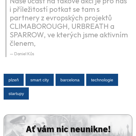
Naše účast na takové akci je pro nás
i příležitostí potkat se tam s
partnery z evropských projektů
CLIMABOROUGH, URBREATH a
SPARROW, ve kterých jsme aktivním
členem,
Daniel Kůs
plzeň
smart city
barcelona
technologie
startupy
Ať vám nic neunikne!