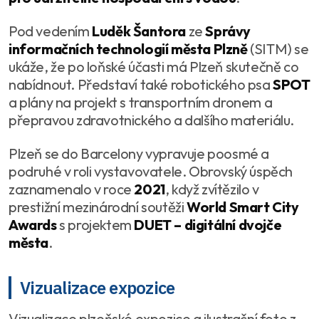
Pod vedením
Luděk Šantora
ze
Správy
informačních technologií města Plzně
(SITM) se
ukáže, že po loňské účasti má Plzeň skutečně co
nabídnout. Představí také robotického psa
SPOT
a plány na projekt s transportním dronem a
přepravou zdravotnického a dalšího materiálu.
Plzeň se do Barcelony vypravuje poosmé a
podruhé v roli vystavovatele. Obrovský úspěch
zaznamenalo v roce
2021
, když zvítězilo v
prestižní mezinárodní soutěži
World Smart City
Awards
s projektem
DUET – digitální dvojče
města
.
Vizualizace expozice
Vizualizace plzeňské expozice a ilustrační foto z