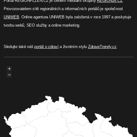
Portál REGIONPLZEN.CZ je členem mediální skupiny
REGION24.CZ
.
Provozovatelem sítě regionálních a informačních portálů je společnost
UNIWEB
. Online agentura UNIWEB byla založená v roce 1997 a poskytuje
tvorbu webů, SEO služby a online marketing.
Sledujte také náš
portál o zdraví
a životním stylu
ZdraveTrendy.cz
.
+
−