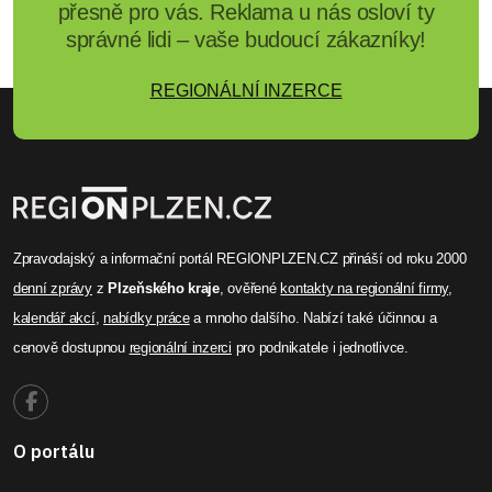
přesně pro vás. Reklama u nás osloví ty
správné lidi – vaše budoucí zákazníky!
REGIONÁLNÍ INZERCE
Zpravodajský a informační portál REGIONPLZEN.CZ přináší od roku 2000
denní zprávy
z
Plzeňského kraje
, ověřené
kontakty na regionální firmy
,
kalendář akcí
,
nabídky práce
a mnoho dalšího. Nabízí také účinnou a
cenově dostupnou
regionální inzerci
pro podnikatele i jednotlivce.
O portálu