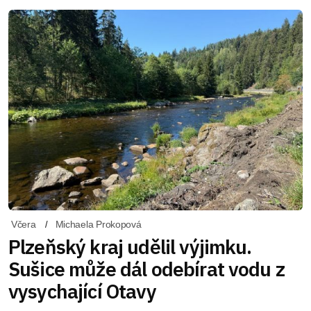
Včera
Michaela Prokopová
Plzeňský kraj udělil výjimku.
Sušice může dál odebírat vodu z
vysychající Otavy