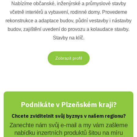
Nabízíme občanské, inženýrské a průmyslové stavby
včetně interiérů a vybavení, rodinné domy. Provedeme
rekonstrukce a adaptace budov, půdní vestavby i nástavby
budov, zajištění uvedení do provozu a kolaudace stavby.
Stavby na klíč.
Zobrazit profil
Podnikáte v Plzeňském kraji?
Chcete zviditelnit svůj byznys v našem regionu?
Zanechte nám svůj e-mail a my vám zašleme
nabídku inzertních produktů šitou na míru