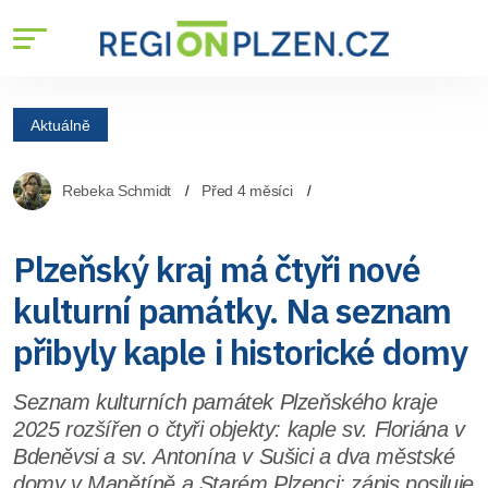
Aktuálně
Rebeka Schmidt
Před 4 měsíci
Plzeňský kraj má čtyři nové
kulturní památky. Na seznam
přibyly kaple i historické domy
Seznam kulturních památek Plzeňského kraje
2025 rozšířen o čtyři objekty: kaple sv. Floriána v
Bdeněvsi a sv. Antonína v Sušici a dva městské
domy v Manětíně a Starém Plzenci; zápis posiluje