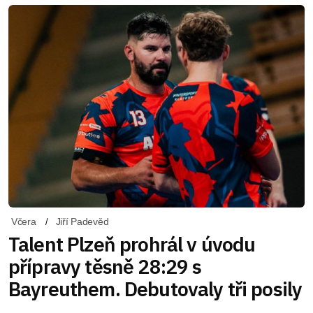
Včera
Jiří Padevěd
Talent Plzeň prohrál v úvodu
přípravy těsně 28:29 s
Bayreuthem. Debutovaly tři posily