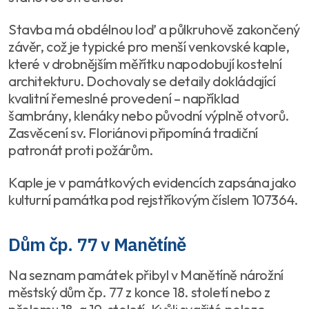
Stavba má obdélnou loď a půlkruhově zakončený
závěr, což je typické pro menší venkovské kaple,
které v drobnějším měřítku napodobují kostelní
architekturu. Dochovaly se detaily dokládající
kvalitní řemeslné provedení – například
šambrány, klenáky nebo původní výplně otvorů.
Zasvěcení sv. Floriánovi připomíná tradiční
patronát proti požárům.
Kaple je v památkových evidencích zapsána jako
kulturní památka pod rejstříkovým číslem 107364.
Dům čp. 77 v Manětíně
Na seznam památek přibyl v Manětíně nárožní
městský dům čp. 77 z konce 18. století nebo z