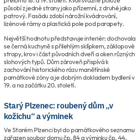
přelomu 18. a 19. století. Kvůli svažité poloze
působí z jedné strany jako přízemní, z druhé jako
patrový. Fasádu zdobí nárožní kvádrování,
lizénové rámy a plastická pole pod parapety.
Největší hodnotu představuje interiér: dochovala
se černá kuchyně s přilehlým sklípkem, záklopové
stropy, krov i část původních dveří a oken různých
slohových typů. Dům zároveň přispívá k
zachování historického rázu manětínské
památkové zóny a je dobrým dokladem bydlení v
19. a na začátku 20. století.
Starý Plzenec: roubený dům „v
kožichu“ a výminek
Ve Starém Plzenci byl do památkového seznamu
zařazen soubor domu čp. 84 a výminku čp. 44,