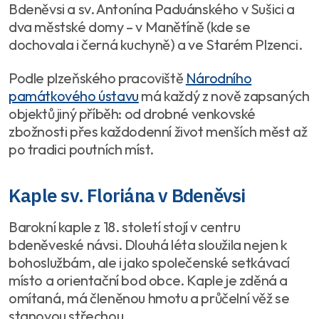
Bdeněvsi a sv. Antonína Paduánského v Sušici a
dva městské domy – v Manětíně (kde se
dochovala i černá kuchyně) a ve Starém Plzenci.
Podle plzeňského pracoviště
Národního
památkového ústavu
má každý z nově zapsaných
objektů jiný příběh: od drobné venkovské
zbožnosti přes každodenní život menších měst až
po tradici poutních míst.
Kaple sv. Floriána v Bdeněvsi
Barokní kaple z 18. století stojí v centru
bdeněveské návsi. Dlouhá léta sloužila nejen k
bohoslužbám, ale i jako společenské setkávací
místo a orientační bod obce. Kaple je zděná a
omítaná, má členěnou hmotu a průčelní věž se
stanovou střechou.