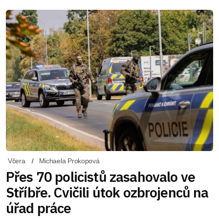
Včera
Michaela Prokopová
Přes 70 policistů zasahovalo ve
Stříbře. Cvičili útok ozbrojenců na
úřad práce