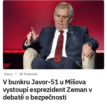
Včera
Jiří Padevěd
V bunkru Javor-51 u Míšova
vystoupí exprezident Zeman v
debatě o bezpečnosti