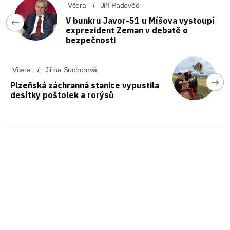
Včera
Jiří Padevěd
V bunkru Javor-51 u Míšova vystoupí
exprezident Zeman v debatě o
bezpečnosti
Včera
Jiřina Suchorová
Plzeňská záchranná stanice vypustila
desítky poštolek a rorýsů