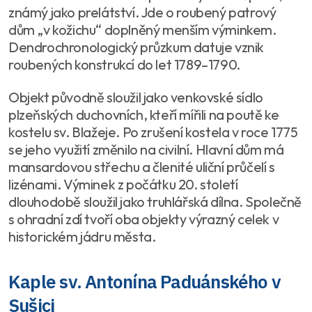
známý jako prelátství. Jde o roubený patrový
dům „v kožichu“ doplněný menším výminkem.
Dendrochronologický průzkum datuje vznik
roubených konstrukcí do let 1789–1790.
Objekt původně sloužil jako venkovské sídlo
plzeňských duchovních, kteří mířili na poutě ke
kostelu sv. Blažeje. Po zrušení kostela v roce 1775
se jeho využití změnilo na civilní. Hlavní dům má
mansardovou střechu a členité uliční průčelí s
lizénami. Výminek z počátku 20. století
dlouhodobě sloužil jako truhlářská dílna. Společně
s ohradní zdí tvoří oba objekty výrazný celek v
historickém jádru města.
Kaple sv. Antonína Paduánského v
Sušici