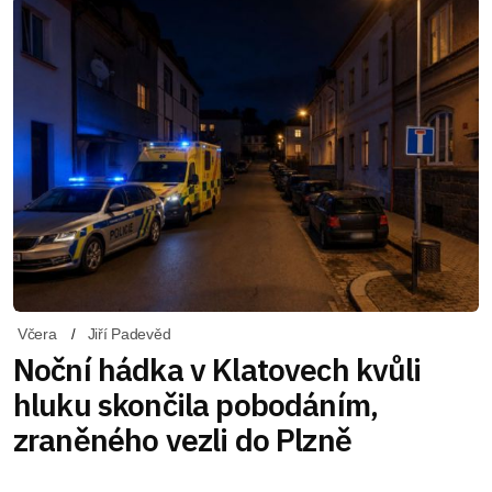
Včera
Jiří Padevěd
Noční hádka v Klatovech kvůli
hluku skončila pobodáním,
zraněného vezli do Plzně