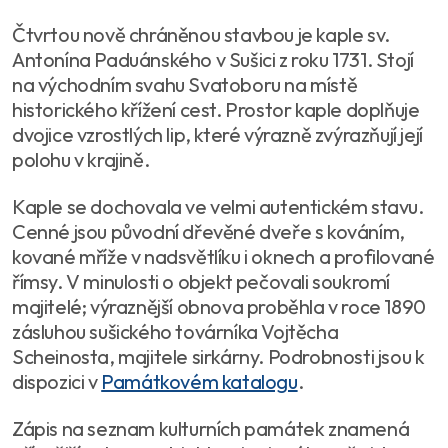
Čtvrtou nově chráněnou stavbou je kaple sv.
Antonína Paduánského v Sušici z roku 1731. Stojí
na východním svahu Svatoboru na místě
historického křížení cest. Prostor kaple doplňuje
dvojice vzrostlých lip, které výrazně zvýrazňují její
polohu v krajině.
Kaple se dochovala ve velmi autentickém stavu.
Cenné jsou původní dřevěné dveře s kováním,
kované mříže v nadsvětlíku i oknech a profilované
římsy. V minulosti o objekt pečovali soukromí
majitelé; výraznější obnova proběhla v roce 1890
zásluhou sušického továrníka Vojtěcha
Scheinosta, majitele sirkárny. Podrobnosti jsou k
dispozici v
Památkovém katalogu
.
Zápis na seznam kulturních památek znamená