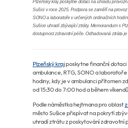
Plzeňský kraj poskytne dotaci na úhradu provozní
Sušici v roce 2025. Podpora se zaměří na provo
SONO a laboratoře v určených ordinačních hodin
Sušice uhradí zbývající ztráty. Memorandum s Plz
dostupnost zdravotní péče. Odhadovaná ztráta je 
Plzeňský kraj
poskytne finanční dotaci 
ambulance, RTG, SONO a laboratoře v
hodiny, kdy je v ambulanci přítomen z
od 15:30 do 7:00 hod a během víkendů
Podle náměstka hejtmana pro oblast
z
město Sušice přispívat na pokrytí zbýv
uhradí ztrátu z poskytování zdravotní 