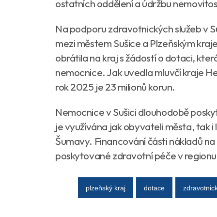
ostatních oddělení a údržbu nemovitos
Na podporu zdravotnických služeb v 
mezi městem Sušice a Plzeňským kraj
obrátila na kraj s žádostí o dotaci, kt
nemocnice. Jak uvedla mluvčí kraje He
rok 2025 je 23 milionů korun.
Nemocnice v Sušici dlouhodobě poskytuj
je využívána jak obyvateli města, tak i 
Šumavy. Financování části nákladů na p
poskytované zdravotní péče v regionu
plzeňský kraj
dotace
zdravotnic