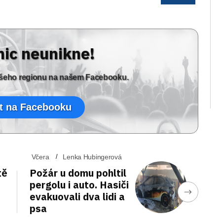
nic neunikne!
vašeho regionu na našem Facebooku.
t na Facebooku
Včera
Lenka Hubingerová
tě
Požár u domu pohltil
pergolu i auto. Hasiči
evakuovali dva lidi a
psa