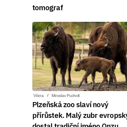
tomograf
Včera
Miroslav Pucholt
Plzeňská zoo slaví nový
přírůstek. Malý zubr evropsk
dostal tradiční jméno Onzu