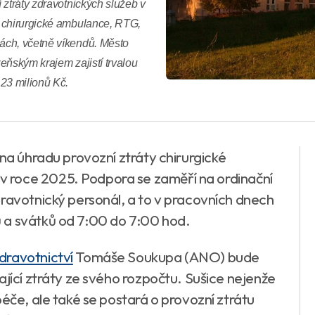
 ztráty zdravotnických služeb v
z chirurgické ambulance, RTG,
ách, včetně víkendů. Město
eňským krajem zajistí trvalou
23 milionů Kč.
na úhradu provozní ztráty chirurgické
 roce 2025. Podpora se zaměří na ordinační
dravotnický personál, a to v pracovních dnech
 a svátků od 7:00 do 7:00 hod.
dravotnictví
Tomáše Soukupa (ANO) bude
ající ztráty ze svého rozpočtu. Sušice nejenže
péče, ale také se postará o provozní ztrátu