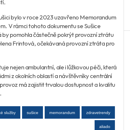
tí.
Sušici bylo v roce 2023 uzavřeno Memorandum
em. V rámci tohoto dokumentu se Sušice
erá by pomohla částečně pokrýt provozní ztrátu
lena Frintová, očekávaná provozní ztráta pro
e nejen ambulantní, ale i lůžkovou péči, která
lidmi z okolních oblastí a návštěvníky centrální
rovoz má zajistit trvalou dostupnost a kvalitu
.
ké služby
sušice
memorandum
zdravetrendy
aliado