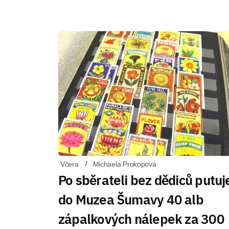
Včera
Michaela Prokopová
Po sběrateli bez dědiců putuj
do Muzea Šumavy 40 alb
zápalkových nálepek za 300