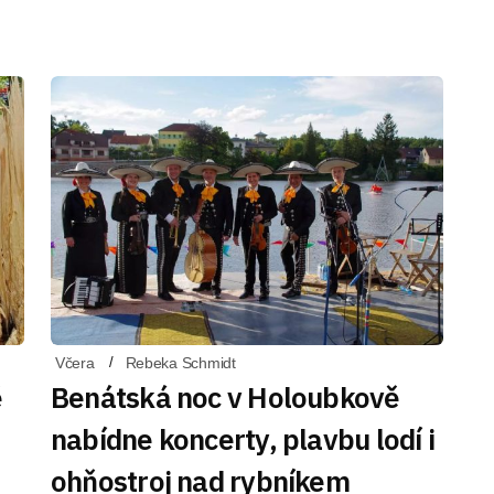
Včera
Rebeka Schmidt
ě
Benátská noc v Holoubkově
nabídne koncerty, plavbu lodí i
ohňostroj nad rybníkem