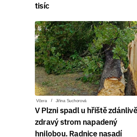
tisíc
Včera
Jiřina Suchorová
V Plzni spadl u hřiště zdánliv
zdravý strom napadený
hnilobou. Radnice nasadí