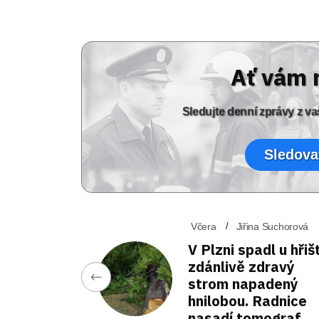
Ať vám 
Sledujte denní zprávy z 
Sledova
Včera
Jiřina Suchorová
V Plzni spadl u hřiš
zdánlivě zdravý
strom napadený
hnilobou. Radnice
nasadí tomograf