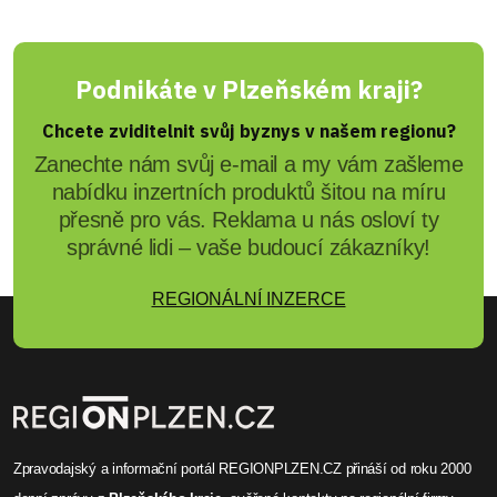
Podnikáte v Plzeňském kraji?
Chcete zviditelnit svůj byznys v našem regionu?
Zanechte nám svůj e-mail a my vám zašleme
nabídku inzertních produktů šitou na míru
přesně pro vás. Reklama u nás osloví ty
správné lidi – vaše budoucí zákazníky!
REGIONÁLNÍ INZERCE
Zpravodajský a informační portál REGIONPLZEN.CZ přináší od roku 2000