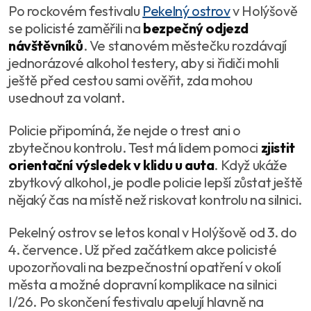
Po rockovém festivalu
Pekelný ostrov
v Holýšově
se policisté zaměřili na
bezpečný odjezd
návštěvníků
. Ve stanovém městečku rozdávají
jednorázové alkohol testery, aby si řidiči mohli
ještě před cestou sami ověřit, zda mohou
usednout za volant.
Policie připomíná, že nejde o trest ani o
zbytečnou kontrolu. Test má lidem pomoci
zjistit
orientační výsledek v klidu u auta
. Když ukáže
zbytkový alkohol, je podle policie lepší zůstat ještě
nějaký čas na místě než riskovat kontrolu na silnici.
Pekelný ostrov se letos konal v Holýšově od 3. do
4. července. Už před začátkem akce policisté
upozorňovali na bezpečnostní opatření v okolí
města a možné dopravní komplikace na silnici
I/26. Po skončení festivalu apelují hlavně na