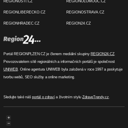
REGIONUSTI.CZ
REGIONOLOMOUC.CZ
REGIONLIBERECKO.CZ
REGIONOSTRAVA.CZ
REGIONHRADEC.CZ
REGION24.CZ
Portál REGIONPLZEN.CZ je členem mediální skupiny
REGION24.CZ
.
Provozovatelem sítě regionálních a informačních portálů je společnost
UNIWEB
. Online agentura UNIWEB byla založená v roce 1997 a poskytuje
tvorbu webů, SEO služby a online marketing.
Sledujte také náš
portál o zdraví
a životním stylu
ZdraveTrendy.cz
.
+
−