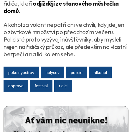
řidiče, kteří
odjíždějí ze stanového městečka
domů
.
Alkohol za volant nepatří ani ve chvíli, kdy jde jen
o zbytkové množství po předchozím večeru.
Policisté proto vyzývají návštěvníky, aby mysleli
nejen na řidičský průkaz, ale především na vlastní
bezpečí a na lidi kolem sebe.
pekelnyostrov
holysov
policie
alkohol
doprava
festival
ridici
Ať vám nic neunikne!