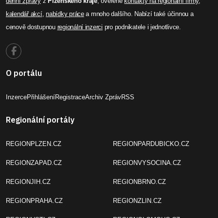
denní zprávy
z
Plzeňského kraje
, ověřené
kontakty na regionální firmy
,
kalendář akcí
,
nabídky práce
a mnoho dalšího. Nabízí také účinnou a
cenově dostupnou
regionální inzerci
pro podnikatele i jednotlivce.
O portálu
Inzerce
Přihlášení
Registrace
Archiv Zpráv
RSS
Regionální portály
REGIONPLZEN.CZ
REGIONPARDUBICKO.CZ
REGIONZAPAD.CZ
REGIONVYSOCINA.CZ
REGIONJIH.CZ
REGIONBRNO.CZ
REGIONPRAHA.CZ
REGIONZLIN.CZ