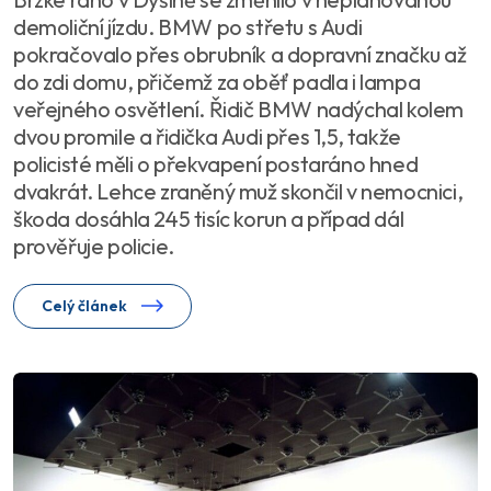
demoliční jízdu. BMW po střetu s Audi
pokračovalo přes obrubník a dopravní značku až
do zdi domu, přičemž za oběť padla i lampa
veřejného osvětlení. Řidič BMW nadýchal kolem
dvou promile a řidička Audi přes 1,5, takže
policisté měli o překvapení postaráno hned
dvakrát. Lehce zraněný muž skončil v nemocnici,
škoda dosáhla 245 tisíc korun a případ dál
prověřuje policie.
Celý článek