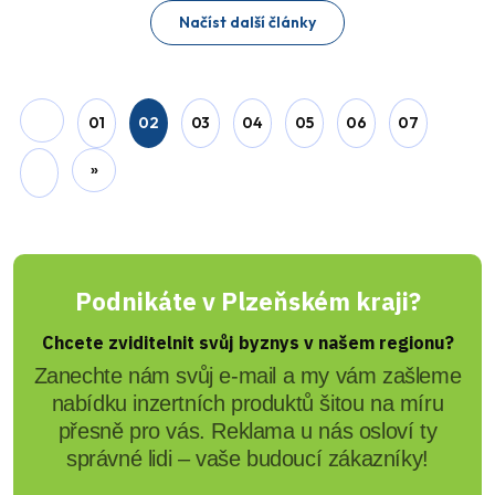
Před 5 měsíci
Miroslav Pucholt
Česko přechází na letní čas.
Nejde jen o posun hodin, ale i
o dopady na každodenní režim