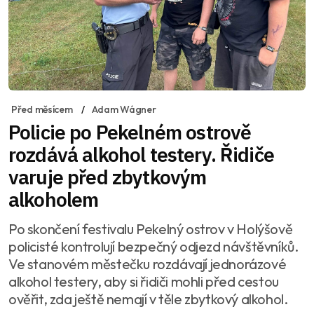
Před měsícem
Adam Wágner
Policie po Pekelném ostrově
rozdává alkohol testery. Řidiče
varuje před zbytkovým
alkoholem
Po skončení festivalu Pekelný ostrov v Holýšově
policisté kontrolují bezpečný odjezd návštěvníků.
Ve stanovém městečku rozdávají jednorázové
alkohol testery, aby si řidiči mohli před cestou
ověřit, zda ještě nemají v těle zbytkový alkohol.