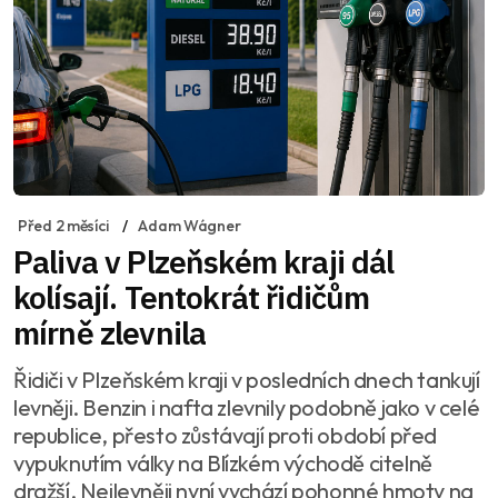
Před 2 měsíci
Adam Wágner
Paliva v Plzeňském kraji dál
kolísají. Tentokrát řidičům
mírně zlevnila
Řidiči v Plzeňském kraji v posledních dnech tankují
levněji. Benzin i nafta zlevnily podobně jako v celé
republice, přesto zůstávají proti období před
vypuknutím války na Blízkém východě citelně
dražší. Nejlevněji nyní vychází pohonné hmoty na