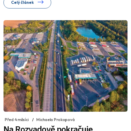
Celý článek
Před 4 měsíci
Michaela Prokopová
Na Rozvadově pokračuje