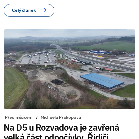
Celý článek
Před měsícem
Michaela Prokopová
Na D5 u Rozvadova je zavřená
velká část odpočívky. Řidiči