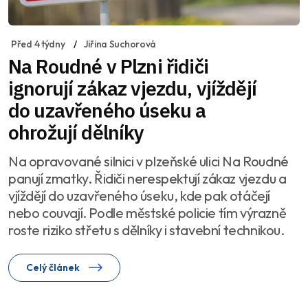
Před 4 týdny
Jiřina Suchorová
Na Roudné v Plzni řidiči
ignorují zákaz vjezdu, vjíždějí
do uzavřeného úseku a
ohrožují dělníky
Na opravované silnici v plzeňské ulici Na Roudné
panují zmatky. Řidiči nerespektují zákaz vjezdu a
vjíždějí do uzavřeného úseku, kde pak otáčejí
nebo couvají. Podle městské policie tím výrazně
roste riziko střetu s dělníky i stavební technikou.
Celý článek