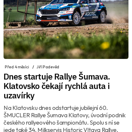
Před 4 měsíci
Jiří Padevěd
Dnes startuje Rallye Šumava.
Klatovsko čekají rychlá auta i
uzavírky
Na Klatovsku dnes odstartuje jubilejní 60.
ŠMUCLER Rallye Šumava Klatovy, úvodní podnik
českého rallyeového šampionátu. Spolu s ní se
jede také 34. Milkservis Historic Vltava Rallye.