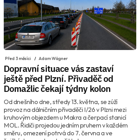
Před 3 měsíci
Adam Wágner
Dopravní situace vás zastaví
ještě před Plzní. Přivaděč od
Domažlic čekají týdny kolon
Od dnešního dne, středy 13. května, se zúží
provoz na dálničním přivaděči I/26 v Plzni mezi
kruhovým objezdem u Makra a čerpací stanicí
MOL. Řidiči projedou jedním pruhem v každém
směru, omezení potrvá do 7. června a ve