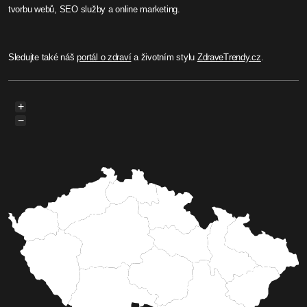
Před 5 měsíci
Rebeka Schmidt
Mladík na Domažlické letěl
přes 120 km/h. Může přijít o
řidičák