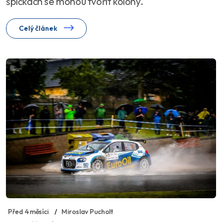
špičkách se mohou tvořit kolony.
Celý článek
Před 4 měsíci
Miroslav Pucholt