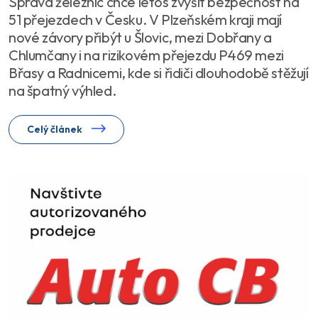
Správa železnic chce letos zvýšit bezpečnost na
51 přejezdech v Česku. V Plzeňském kraji mají
nové závory přibýt u Šlovic, mezi Dobřany a
Chlumčany i na rizikovém přejezdu P469 mezi
Břasy a Radnicemi, kde si řidiči dlouhodobě stěžují
na špatný výhled.
Celý článek