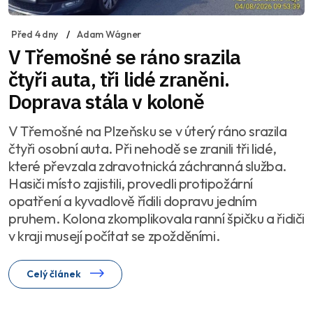
Před 4 dny
Adam Wágner
V Třemošné se ráno srazila
čtyři auta, tři lidé zraněni.
Doprava stála v koloně
V Třemošné na Plzeňsku se v úterý ráno srazila
čtyři osobní auta. Při nehodě se zranili tři lidé,
které převzala zdravotnická záchranná služba.
Hasiči místo zajistili, provedli protipožární
opatření a kyvadlově řídili dopravu jedním
pruhem. Kolona zkomplikovala ranní špičku a řidiči
v kraji musejí počítat se zpožděními.
Celý článek