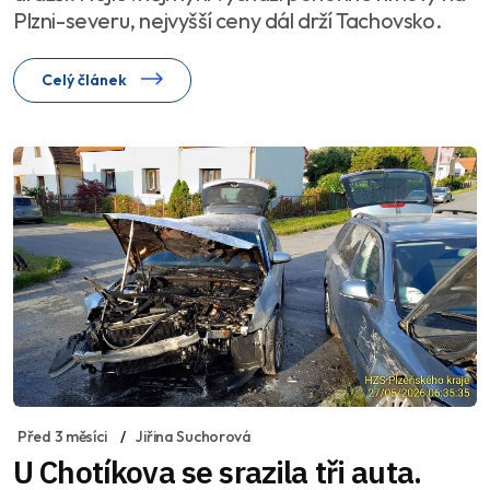
Plzni-severu, nejvyšší ceny dál drží Tachovsko.
Celý článek
Před 3 měsíci
Jiřina Suchorová
U Chotíkova se srazila tři auta.