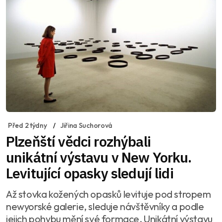
Před 2 týdny
Jiřina Suchorová
Plzeňští vědci rozhýbali
unikátní výstavu v New Yorku.
Levitující opasky sledují lidi
Až stovka kožených opasků levituje pod stropem
newyorské galerie, sleduje návštěvníky a podle
jejich pohybu mění své formace. Unikátní výstavu