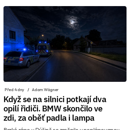
Před 4 dny
Adam Wágner
Když se na silnici potkají dva
opilí řidiči. BMW skončilo ve
zdi, za oběť padla i lampa
Brzké ráno v Dýšině se změnilo v neplánovanou