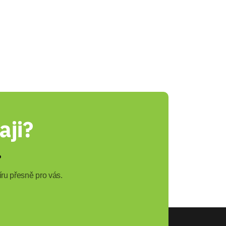
aji?
?
ru přesně pro vás.