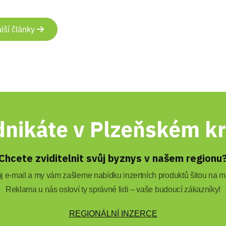
lší články
nikáte v Plzeňském kr
Chcete zviditelnit svůj byznys v našem regionu
 e-mail a my vám zašleme nabídku inzertních produktů šitou na mí
Reklama u nás osloví ty správné lidi – vaše budoucí zákazníky!
REGIONÁLNÍ INZERCE