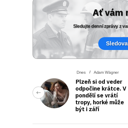
Ať vám 
Sledujte denní zprávy z 
Sledova
Dnes
Adam Wágner
Plzeň si od veder
odpočine krátce. V
pondělí se vrátí
tropy, horké může
být i září