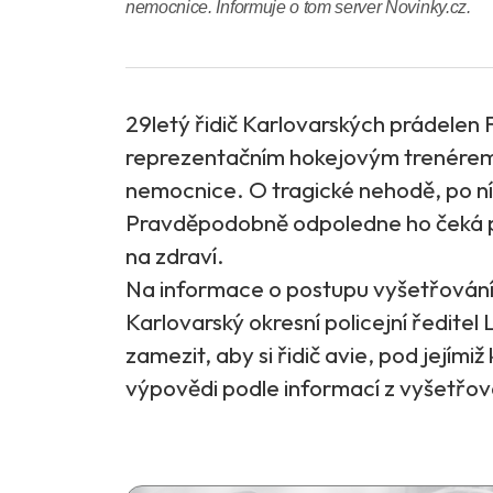
nemocnice. Informuje o tom server Novinky.cz.
29letý řidič Karlovarských prádelen Fr
reprezentačním hokejovým trenérem 
nemocnice. O tragické nehodě, po níž
Pravděpodobně odpoledne ho čeká poli
na zdraví.
Na informace o postupu vyšetřování
Karlovarský okresní policejní ředite
zamezit, aby si řidič avie, pod jejími
výpovědi podle informací z vyšetřová