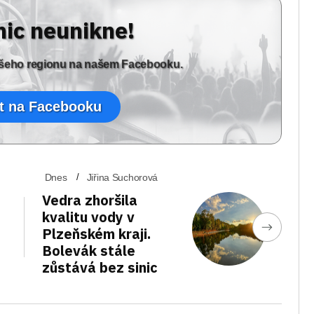
nic neunikne!
vašeho regionu na našem Facebooku.
t na Facebooku
Dnes
Jiřina Suchorová
Vedra zhoršila
kvalitu vody v
Plzeňském kraji.
Bolevák stále
zůstává bez sinic