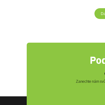
Da
Pod
Zanechte nám svůj