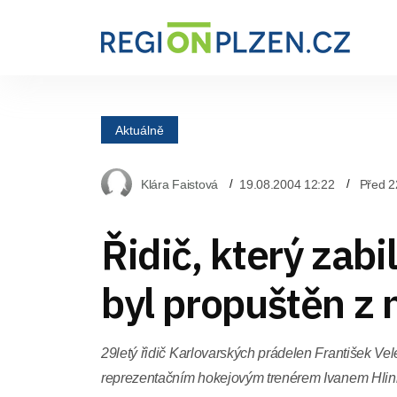
Aktuálně
Klára Faistová
19.08.2004 12:22
Před 2
Řidič, který zabi
byl propuštěn z
29letý řidič Karlovarských prádelen František Velet
reprezentačním hokejovým trenérem Ivanem Hlinko