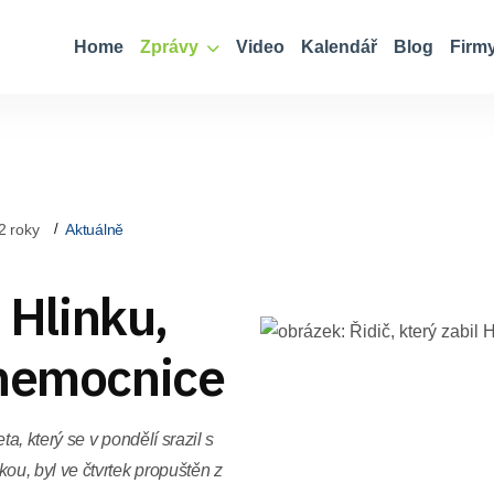
Home
Zprávy
Video
Kalendář
Blog
Firm
2 roky
Aktuálně
l Hlinku,
 nemocnice
a, který se v pondělí srazil s
u, byl ve čtvrtek propuštěn z