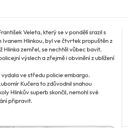
antišek Veleta, který se v pondělí srazil s
Ivanem Hlinkou, byl ve čtvrtek propuštěn z
 Hlinka zemřel, se nechtěl vůbec bavit.
cejní výslech a zřejmě i obvinění z ublížení
 vydala ve středu policie embargo.
l Lubomír Kučera to zdůvodnil snahou
ž koly Hlinkův superb skončil, nemohl své
ní připravit.