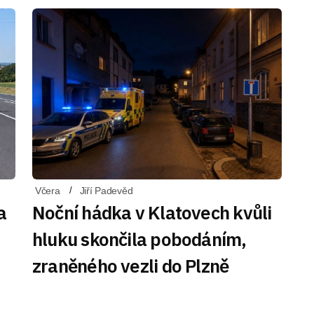
Včera
Jiří Padevěd
a
Noční hádka v Klatovech kvůli
hluku skončila pobodáním,
zraněného vezli do Plzně