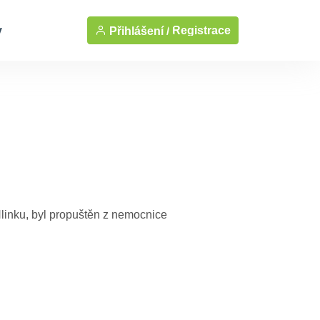
y
Registrace
Přihlášení /