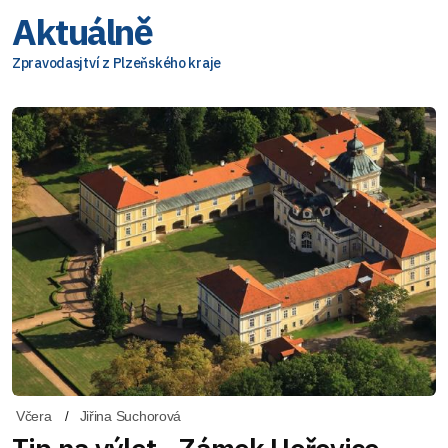
Aktuálně
Zpravodasjtví z Plzeňského kraje
Včera
Jiřina Suchorová