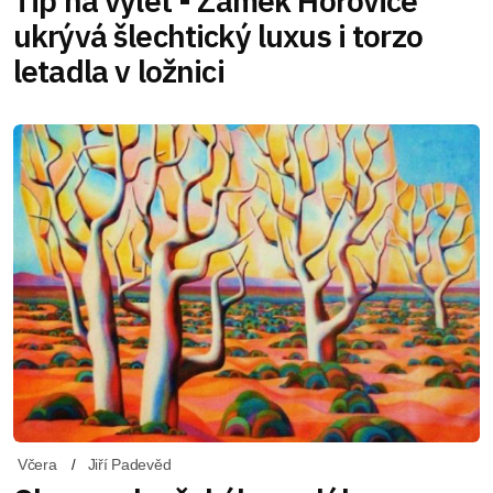
Tip na výlet - Zámek Hořovice
ukrývá šlechtický luxus i torzo
letadla v ložnici
Včera
Jiří Padevěd