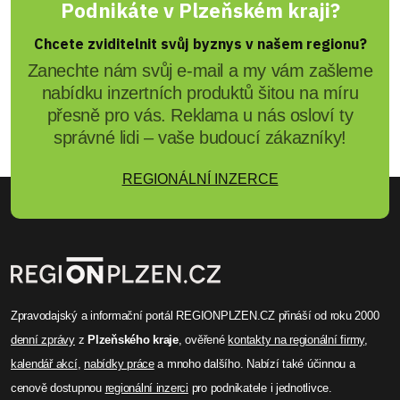
Podnikáte v Plzeňském kraji?
Chcete zviditelnit svůj byznys v našem regionu?
Zanechte nám svůj e-mail a my vám zašleme
nabídku inzertních produktů šitou na míru
přesně pro vás. Reklama u nás osloví ty
správné lidi – vaše budoucí zákazníky!
REGIONÁLNÍ INZERCE
Zpravodajský a informační portál REGIONPLZEN.CZ přináší od roku 2000
denní zprávy
z
Plzeňského kraje
, ověřené
kontakty na regionální firmy
,
kalendář akcí
,
nabídky práce
a mnoho dalšího. Nabízí také účinnou a
cenově dostupnou
regionální inzerci
pro podnikatele i jednotlivce.