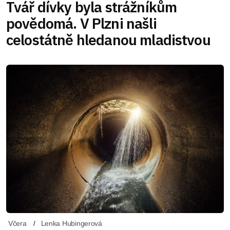
Tvář dívky byla strážníkům
povědomá. V Plzni našli
celostátně hledanou mladistvou
Včera
Lenka Hubingerová