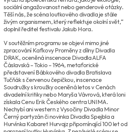
sociální angažovanost nebo genderové otázky.
Těší nás, že scéna loutkového divadla je stále
živým organismem, který reflektuje okolní svět,“
doplnil ředitel festivalu Jakub Hora.
V soutěžním programu se objeví mimo jiné
zpracování Kafkovy Proměny z dílny Divadla
DRAK, oceněná inscenace Divadla ALFA
Čáslavská – Tokio – 1964, metaforické
představení Bábkového divadla Bratislava
Tučňák s červenou čepičkou, inscenace
Soudružky s kroužky oceněná letos v Cenách
divadelní kritiky nebo Maryša Vávrová, která loni
získala Cenu Erik Českého centra UNIMA.
Nechybí ani western z Vysočiny Divadla Minor
Černý partyzán či novinka Divadla Spejbla a
Hurvínka Kabaret Hurvajz připomínající 100 let od
narození loutky Hurvínka. Z nezávislé scény se