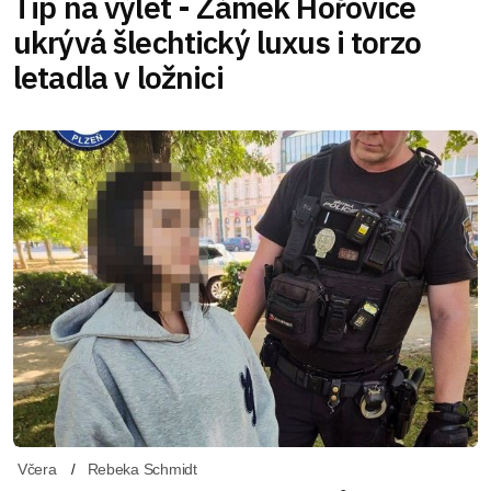
Tip na výlet - Zámek Hořovice
ukrývá šlechtický luxus i torzo
letadla v ložnici
Včera
Rebeka Schmidt