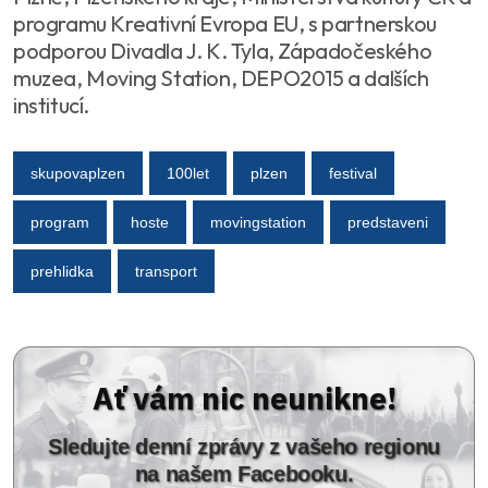
programu Kreativní Evropa EU, s partnerskou
podporou Divadla J. K. Tyla, Západočeského
muzea, Moving Station, DEPO2015 a dalších
institucí.
skupovaplzen
100let
plzen
festival
program
hoste
movingstation
predstaveni
prehlidka
transport
Ať vám nic neunikne!
Sledujte denní zprávy z vašeho regionu
na našem Facebooku.