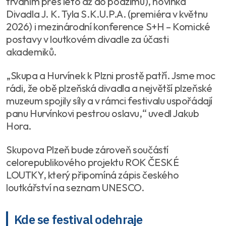
trváním přes léto až do podzimu), novinka
Divadla J. K. Tyla S.K.U.P.A. (premiéra v květnu
2026) i mezinárodní konference S+H – Komické
postavy v loutkovém divadle za účasti
akademiků.
„Skupa a Hurvínek k Plzni prostě patří. Jsme moc
rádi, že obě plzeňská divadla a největší plzeňské
muzeum spojily síly a v rámci festivalu uspořádají
panu Hurvínkovi pestrou oslavu,“ uvedl Jakub
Hora.
Skupova Plzeň bude zároveň součástí
celorepublikového projektu ROK ČESKÉ
LOUTKY, který připomíná zápis českého
loutkářství na seznam UNESCO.
Kde se festival odehraje