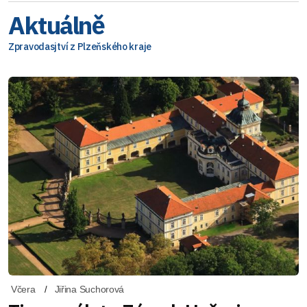
Aktuálně
Zpravodasjtví z Plzeňského kraje
Včera
Jiřina Suchorová