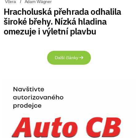
Včera
Adam Wágner
Hracholuská přehrada odhalila
široké břehy. Nízká hladina
omezuje i výletní plavbu
Další články