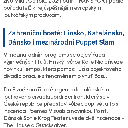
životy lidí. Od roku 2024 patří TRANSPORT podle
pořadatelů k nejúspěšnějším evropským
loutkářským produkcím.
Zahraniční hosté: Finsko, Katalánsko,
Dánsko i mezinárodní Puppet Slam
V mezinárodním programu se objeví řada
výjimečných titulů. Finský tvůrce Kalle Nio přiveze
novinku Tempo, která pomocí iluzí a objektového
divadla pracuje s fenoménem plynutí času.
Do Plzně zamíří také legenda katalánského
loutkového divadla Jordi Bertran, který se v
České republice představí vůbec poprvé, a to s
inscenací Poemes Visuals a novinkou Point.
Dánské Sofie Krog Teater uvede dvě inscenace –
The House a Quacksalver.