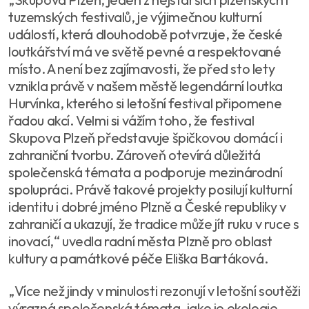
tuzemských festivalů, je výjimečnou kulturní
událostí, která dlouhodobě potvrzuje, že české
loutkářství má ve světě pevné a respektované
místo. A není bez zajímavosti, že před sto lety
vznikla právě v našem městě legendární loutka
Hurvínka, kterého si letošní festival připomene
řadou akcí. Velmi si vážím toho, že festival
Skupova Plzeň představuje špičkovou domácí i
zahraniční tvorbu. Zároveň otevírá důležitá
společenská témata a podporuje mezinárodní
spolupráci. Právě takové projekty posilují kulturní
identitu i dobré jméno Plzně a České republiky v
zahraničí a ukazují, že tradice může jít ruku v ruce s
inovací,“ uvedla radní města Plzně pro oblast
kultury a památkové péče Eliška Bartáková.
„Více než jindy v minulosti rezonují v letošní soutěži
výrazná společenská témata, jako je ekologie,