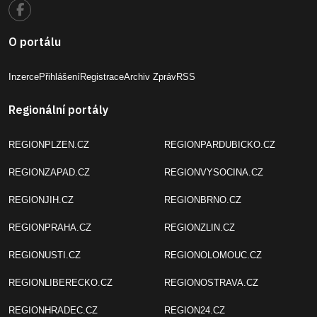
O portálu
Inzerce
Přihlášení
Registrace
Archiv Zpráv
RSS
Regionální portály
REGIONPLZEN.CZ
REGIONPARDUBICKO.CZ
REGIONZAPAD.CZ
REGIONVYSOCINA.CZ
REGIONJIH.CZ
REGIONBRNO.CZ
REGIONPRAHA.CZ
REGIONZLIN.CZ
REGIONUSTI.CZ
REGIONOLOMOUC.CZ
REGIONLIBERECKO.CZ
REGIONOSTRAVA.CZ
REGIONHRADEC.CZ
REGION24.CZ