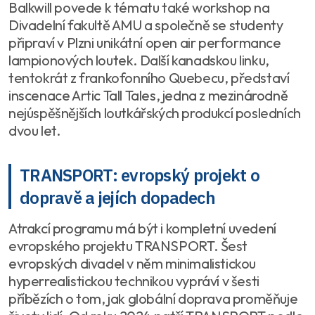
Balkwill povede k tématu také workshop na
Divadelní fakultě AMU a společně se studenty
připraví v Plzni unikátní open air performance
lampionových loutek. Další kanadskou linku,
tentokrát z frankofonního Quebecu, představí
inscenace Artic Tall Tales, jedna z mezinárodně
nejúspěšnějších loutkářských produkcí posledních
dvou let.
TRANSPORT: evropský projekt o
dopravě a jejích dopadech
Atrakcí programu má být i kompletní uvedení
evropského projektu TRANSPORT. Šest
evropských divadel v něm minimalistickou
hyperrealistickou technikou vypráví v šesti
příbězích o tom, jak globální doprava proměňuje