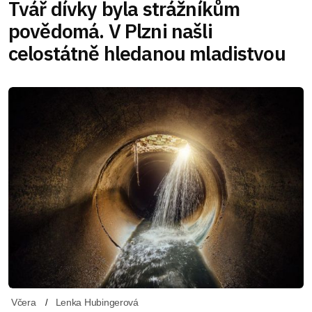
Tvář dívky byla strážníkům
povědomá. V Plzni našli
celostátně hledanou mladistvou
Včera
Lenka Hubingerová