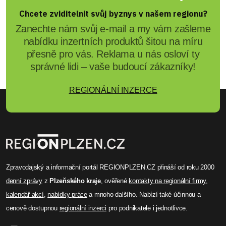
Chcete zviditelnit svůj byznys v našem regionu?
Zanechte nám svůj e-mail a my vám zašleme
nabídku inzertních produktů šitou na míru
přesně pro vás. Reklama u nás osloví ty
správné lidi – vaše budoucí zákazníky!
REGIONÁLNÍ INZERCE
Zpravodajský a informační portál REGIONPLZEN.CZ přináší od roku 2000
denní zprávy
z
Plzeňského kraje
, ověřené
kontakty na regionální firmy
,
kalendář akcí
,
nabídky práce
a mnoho dalšího. Nabízí také účinnou a
cenově dostupnou
regionální inzerci
pro podnikatele i jednotlivce.