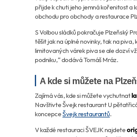
přijde k chuti jeho jemná kořenitost a
obchodu pro obchody a restaurace Pl
S Volbou sládků pokračuje Plzeňský Pra
těšit jak na úplné novinky, tak na piva,
limitovaných várek piva se ale dozví
podniku
,“ dodává Tomáš Mráz.
A kde si můžete na Plze
Zajímá vás, kde si můžete vychutnat
l
Navštivte Švejk restaurant U pětatřicát
koncepce
Švejk restaurantů
.
V každé restauraci ŠVEJK najdete
ori