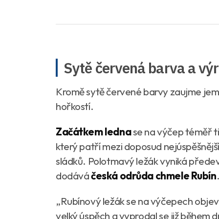
Sytě červená barva a vý
Kromě sytě červené barvy zaujme je
hořkostí.
Začátkem ledna
se na výčep téměř ti
který patří mezi doposud nejúspěšnějš
sládků. Polotmavý ležák vyniká předevš
dodává
česká odrůda chmele Rubín
„
Rubínový ležák se na výčepech objevil 
velký úspěch a vyprodal se již během d