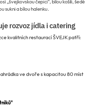
í „švejkovskou čepici", bílou košili, šedé
u sukni a bílou halenku.
e rozvoz jídla i catering
ce kvalitních restaurací ŠVEJK patří:
i zahrádka ve dvoře s kapacitou 80 míst
tníků"