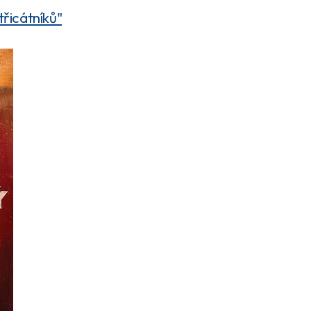
třicátníků"