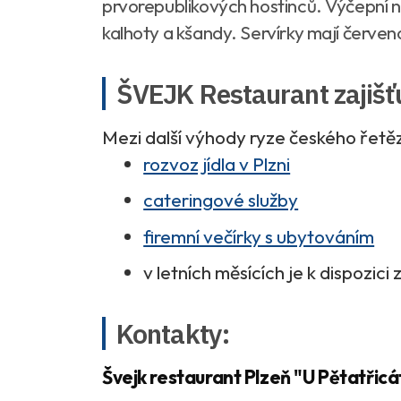
prvorepublikových hostinců. Výčepní nos
kalhoty a kšandy. Servírky mají červeno
ŠVEJK Restaurant zajišťuj
Mezi další výhody ryze českého řetěz
rozvoz jídla v Plzni
cateringové služby
firemní večírky s ubytováním
v letních měsících je k dispozic
Kontakty:
Švejk restaurant Plzeň "U Pětatřicá