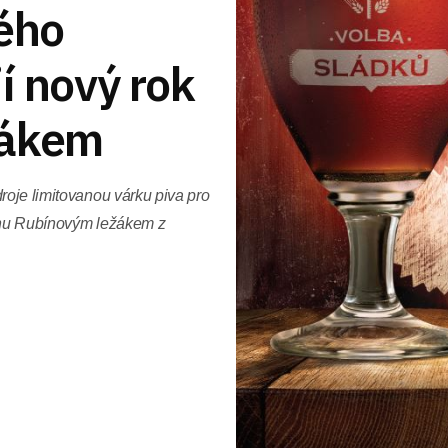
kého
í nový rok
žákem
roje limitovanou várku piva pro
ednu Rubínovým ležákem z