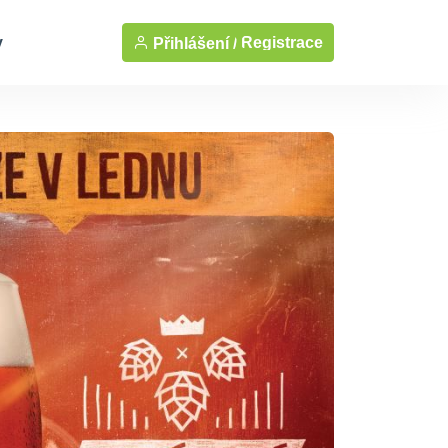
y
Registrace
Přihlášení /