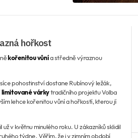
razná hořkost
mně
kořenitou vůní
a středně výraznou
síce pohostinství dostane Rubínový ležák,
í
limitované várky
tradičního projektu Volba
ím lehce kořenitou vůní a hořkostí, kterou jí
.
už v květnu minulého roku. U zákazníků sklidil
ruhého týdne. Věřím, že i v zimním období