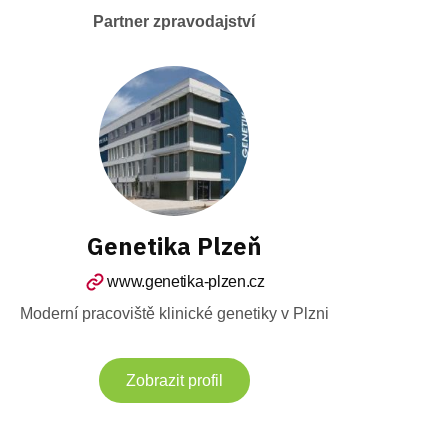
Partner zpravodajství
Genetika Plzeň
www.genetika-plzen.cz
Moderní pracoviště klinické genetiky v Plzni
Zobrazit profil