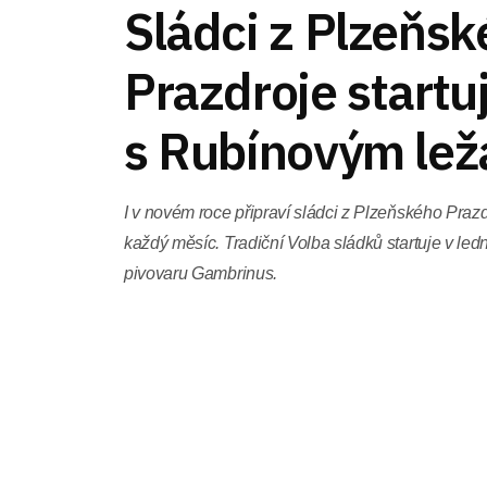
Sládci z Plzeňs
Prazdroje startuj
s Rubínovým le
I v novém roce připraví sládci z Plzeňského Prazd
každý měsíc. Tradiční Volba sládků startuje v l
pivovaru Gambrinus.