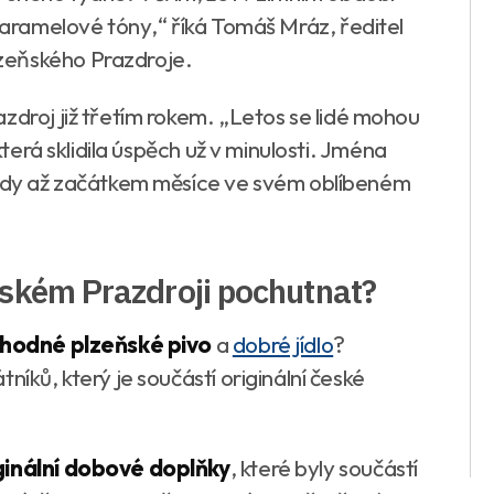
 karamelové tóny
,“ říká Tomáš Mráz, ředitel
zeňského Prazdroje.
zdroj již třetím rokem. „
Letos se lidé mohou
 která sklidila úspěch už v minulosti. Jména
 vždy až začátkem měsíce ve svém oblíbeném
ňském Prazdroji pochutnat?
ahodné plzeňské pivo
a
dobré jídlo
?
níků, který je součástí originální české
ginální dobové doplňky
, které byly součástí