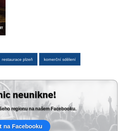
restaurace plzeň
komerční sdělení
nic neunikne!
vašeho regionu na našem Facebooku.
t na Facebooku