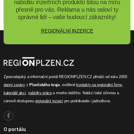
nabídku inzertních produktů šitou na míru
přesně pro vás. Reklama u nás osloví ty
správné lidi – vaše budoucí zákazníky!
REGIONÁLNÍ INZERCE
Zpravodajský a informační portál REGIONPLZEN.CZ přináší od roku 2000
denní zprávy
z
Plzeňského kraje
, ověřené
kontakty na regionální firmy
,
kalendář akcí
,
nabídky práce
a mnoho dalšího. Nabízí také účinnou a
cenově dostupnou
regionální inzerci
pro podnikatele i jednotlivce.
O portálu