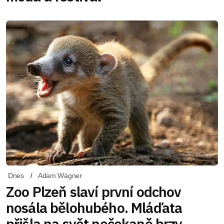
Dnes
Adam Wágner
Zoo Plzeň slaví první odchov
nosála bělohubého. Mláďata
přišla na svět nečekaně brzy