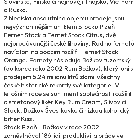
Slovinsko, Finsko či nejnověji Thajsko, Vietnam
a Rusko.
Z hlediska absolutního objemu prodeje jsou
nejvýznamnějším artiklem Stocku Plzeň
Fernet Stock a Fernet Stock Citrus, dvě
nejprodávanější české lihoviny. Rodinu fernetů
navíc loni na podzim rozšířil Fernet Stock
Orange. Fernety následuje Božkov tuzemský
(do konce roku 2002 Rum Božkov), který loni s
prodejem 5,24 milionu litrů zlomil všechny
české historické rekordy své kategorie. V
letošním roce se sortiment společnosti rozšířil
o smetanový likér Key Rum Cream, Slivovici
Stock, Božkov Švestkovku či nízkoalkoholický
Bitter Kiss.
Stock Plzeň - Božkov v roce 2002
zaměstnával 186 lidí, produktivita práce ve