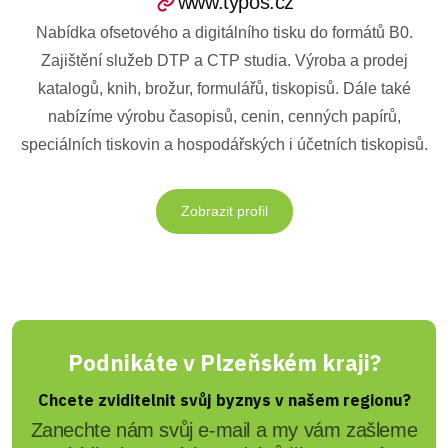
www.typos.cz
Nabídka ofsetového a digitálního tisku do formátů B0.
Zajištění služeb DTP a CTP studia. Výroba a prodej
katalogů, knih, brožur, formulářů, tiskopisů. Dále také
nabízíme výrobu časopisů, cenin, cenných papírů,
speciálních tiskovin a hospodářských i účetních tiskopisů.
Zobrazit profil
Podnikáte v Plzeňském kraji?
Chcete zviditelnit svůj byznys v našem regionu?
Zanechte nám svůj e-mail a my vám zašleme