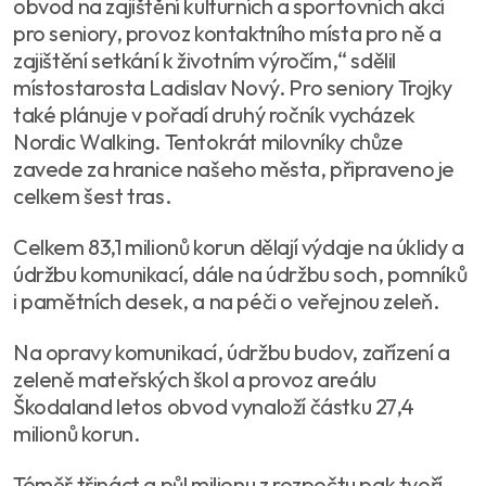
obvod na zajištění kulturních a sportovních akcí
pro seniory, provoz kontaktního místa pro ně a
zajištění setkání k životním výročím,“ sdělil
místostarosta Ladislav Nový. Pro seniory Trojky
také plánuje v pořadí druhý ročník vycházek
Nordic Walking. Tentokrát milovníky chůze
zavede za hranice našeho města, připraveno je
celkem šest tras.
Celkem 83,1 milionů korun dělají výdaje na úklidy a
údržbu komunikací, dále na údržbu soch, pomníků
i pamětních desek, a na péči o veřejnou zeleň.
Na opravy komunikací, údržbu budov, zařízení a
zeleně mateřských škol a provoz areálu
Škodaland letos obvod vynaloží částku 27,4
milionů korun.
Téměř třináct a půl milionu z rozpočtu pak tvoří