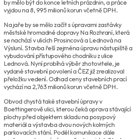
by mělo být do konce letních prázdnin, a práce
vyjdou na 8, 995 milionů korun včetně DPH.
Na jaře by se mělo začít s úpravami zastávky
městské hromadné dopravy Na Rozhraní, která
se nachází v ulicích Prosincová a Lednová na
Výsluní. Stavba řeší zejména úpravu nástupiště a
vybudování přístupového chodníku z ulice
Lednová. Nyní probíhá výběr zhotovitele, je
vydané stavební povolení a ČEZ již zrealizoval
přeložku vedení. Odhad ceny stavebních prací
vychází na 2,763 milionů korun včetně DPH.
Obvod chystá také stavební úpravy v
Boettingerově ulici, kterou čeká oprava stávající
plochy před objektem skladu na posypový
materiál a výstavba dvou nových kolmých
parkovacích stání. Podél komunikace dále