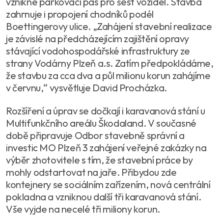
vznikne parkovací pás pro šest vozidel. Stavba
zahrnuje i propojení chodníků podél
Boettingerovy ulice. „Zahájení stavební realizace
je závislé na předcházejícím zajištění opravy
stávající vodohospodářské infrastruktury ze
strany Vodárny Plzeň a.s. Zatím předpokládáme,
že stavbu za cca dva a půl milionu korun zahájíme
v červnu,“ vysvětluje David Procházka.
Rozšíření a úprav se dočkají i karavanová stání u
Multifunkčního areálu Škodaland. V současné
době připravuje Odbor stavebně správní a
investic MO Plzeň 3 zahájení veřejné zakázky na
výběr zhotovitele s tím, že stavební práce by
mohly odstartovat na jaře. Přibydou zde
kontejnery se sociálním zařízením, nová centrální
pokladna a vzniknou další tři karavanová stání.
Vše vyjde na necelé tři miliony korun.