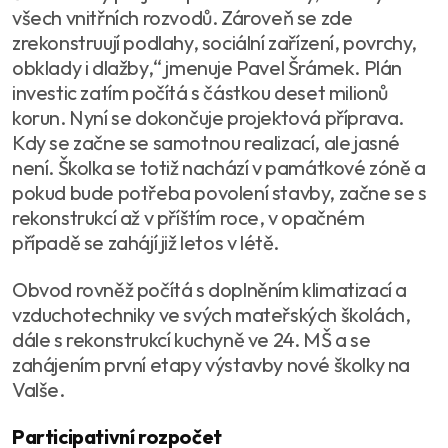
všech vnitřních rozvodů. Zároveň se zde
zrekonstruují podlahy, sociální zařízení, povrchy,
obklady i dlažby,“ jmenuje Pavel Šrámek. Plán
investic zatím počítá s částkou deset milionů
korun. Nyní se dokončuje projektová příprava.
Kdy se začne se samotnou realizací, ale jasné
není. Školka se totiž nachází v památkové zóně a
pokud bude potřeba povolení stavby, začne se s
rekonstrukcí až v příštím roce, v opačném
případě se zahájí již letos v létě.
Obvod rovněž počítá s doplněním klimatizací a
vzduchotechniky ve svých mateřských školách,
dále s rekonstrukcí kuchyně ve 24. MŠ a se
zahájením první etapy výstavby nové školky na
Valše.
Participativní rozpočet