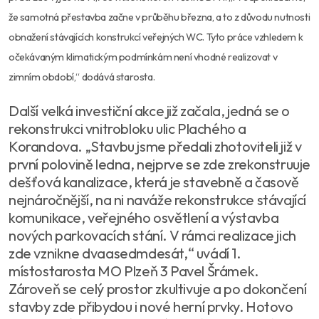
že samotná přestavba začne v průběhu března, a to z důvodu nutnosti
obnažení stávajících konstrukcí veřejných WC. Tyto práce vzhledem k
očekávaným klimatickým podmínkám není vhodné realizovat v
zimním období,“ dodává starosta.
Další velká investiční akce již začala, jedná se o
rekonstrukci vnitrobloku ulic Plachého a
Korandova. „Stavbu jsme předali zhotoviteli již v
první polovině ledna, nejprve se zde zrekonstruuje
dešťová kanalizace, která je stavebně a časově
nejnáročnější, na ni naváže rekonstrukce stávající
komunikace, veřejného osvětlení a výstavba
nových parkovacích stání. V rámci realizace jich
zde vznikne dvaasedmdesát,“ uvádí 1.
místostarosta MO Plzeň 3 Pavel Šrámek.
Zároveň se celý prostor zkultivuje a po dokončení
stavby zde přibydou i nové herní prvky. Hotovo