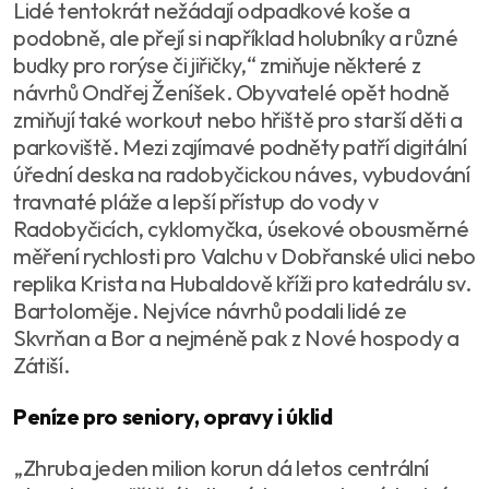
Lidé tentokrát nežádají odpadkové koše a
podobně, ale přejí si například holubníky a různé
budky pro rorýse či jiřičky,“ zmiňuje některé z
návrhů Ondřej Ženíšek. Obyvatelé opět hodně
zmiňují také workout nebo hřiště pro starší děti a
parkoviště. Mezi zajímavé podněty patří digitální
úřední deska na radobyčickou náves, vybudování
travnaté pláže a lepší přístup do vody v
Radobyčicích, cyklomyčka, úsekové obousměrné
měření rychlosti pro Valchu v Dobřanské ulici nebo
replika Krista na Hubaldově kříži pro katedrálu sv.
Bartoloměje. Nejvíce návrhů podali lidé ze
Skvrňan a Bor a nejméně pak z Nové hospody a
Zátiší.
Peníze pro seniory, opravy i úklid
„Zhruba jeden milion korun dá letos centrální