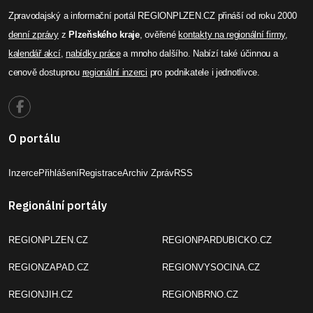
Zpravodajský a informační portál REGIONPLZEN.CZ přináší od roku 2000
denní zprávy
z
Plzeňského kraje
, ověřené
kontakty na regionální firmy
,
kalendář akcí
,
nabídky práce
a mnoho dalšího. Nabízí také účinnou a
cenově dostupnou
regionální inzerci
pro podnikatele i jednotlivce.
O portálu
Inzerce
Přihlášení
Registrace
Archiv Zpráv
RSS
Regionální portály
REGIONPLZEN.CZ
REGIONPARDUBICKO.CZ
REGIONZAPAD.CZ
REGIONVYSOCINA.CZ
REGIONJIH.CZ
REGIONBRNO.CZ