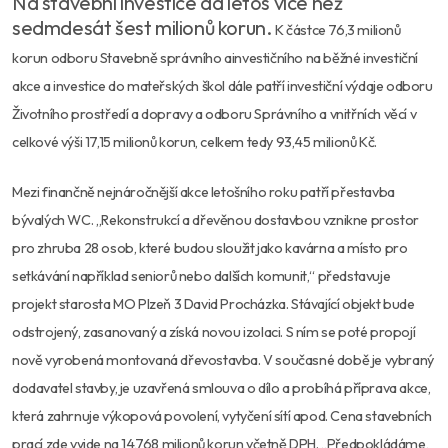
Na stavební investice dá letos více než
sedmdesát šest milionů korun.
K částce 76,3 milionů
korun odboru Stavebně správního ainvestičního na běžné investiční
akce a investice do
mateřských škol dále patří investiční výdaje odboru
Životního prostředí a dopravy a odboru Správního a vnitřních
věcí v
celkové výši 17,15 milionů korun, celkem tedy 93,45
milionů Kč.
Mezi finančně nejnáročnější akce letošního roku patří přestavba
bývalých WC. „Rekonstrukcí a dřevěnou dostavbou vznikne prostor
pro zhruba 28 osob, které budou sloužit jako kavárna a místo pro
setkávání například seniorů nebo dalších komunit,“ představuje
projekt starosta MO Plzeň 3 David Procházka. Stávající objekt bude
odstrojený, zasanovaný a získá novou izolaci. S ním se poté propojí
nově vyrobená montovaná dřevostavba. V současné době je vybraný
dodavatel stavby, je uzavřená smlouva o dílo a probíhá příprava akce,
která zahrnuje výkopová povolení, vytyčení sítí apod. Cena stavebních
prací zde vyjde na 14,768 milionů korun včetně DPH. „Předpokládáme,