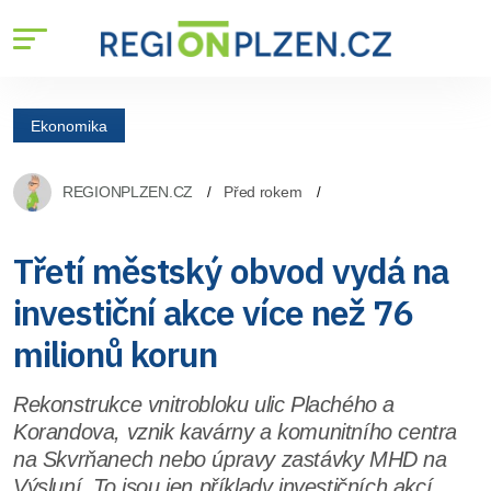
Ekonomika
REGIONPLZEN.CZ
Před rokem
Třetí městský obvod vydá na
investiční akce více než 76
milionů korun
Rekonstrukce vnitrobloku ulic Plachého a
Korandova, vznik kavárny a komunitního centra
na Skvrňanech nebo úpravy zastávky MHD na
Výsluní. To jsou jen příklady investičních akcí,