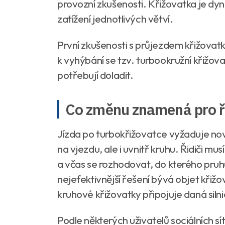
provozní zkušenosti. Křižovatka je dyn
zatížení jednotlivých větví.
První zkušenosti s průjezdem křižovatky s
k vyhýbání se tzv. turbookružní křižova
potřebují doladit.
Co změnu znamená pro ři
Jízda po turbokřižovatce vyžaduje no
na vjezdu, ale i uvnitř kruhu. Řidiči m
a včas se rozhodovat, do kterého pruh
nejefektivnější řešení bývá objet křiž
kruhové křižovatky připojuje daná silni
Podle některých uživatelů sociálních sít