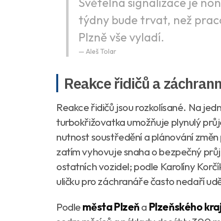
Světelná signalizace je n
týdny bude trvat, než prac
Plzně vše vyladí.
Aleš Tolar
Reakce řidičů a záchran
Reakce řidičů jsou rozkolísané. Na jedn
turbokřižovatka umožňuje plynulý průj
nutnost soustředění a plánování změn
zatím vyhovuje snaha o bezpečný prů
ostatních vozidel; podle Karolíny Korč
uličku pro záchranáře často nedaří udě
Podle
města Plzeň
a
Plzeňského kra