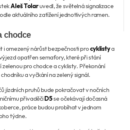
ěstek
Aleš Tolar
uvedl, že světelná signalizace
podle aktuálního zatížení jednotlivých ramen.
 a chodce
it i omezený nárůst bezpečnosti pro
cyklisty
a
výjezd opatřen semafory, které při stání
 zelenou pro chodce a cyklisty. Překonání
chodníku a vyčkání na zelený signál.
ů jízdních pruhů bude pokračovat v nočních
lničnímu přivaděči
D5
se očekávají dočasná
koberce, práce budou probíhat v jednom
oho týdne.