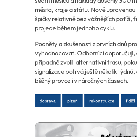
sedm měsíců a náklady dosáhly 300 mil
města, kraje a státu. Nově upravenou 
špičky relativně bez vážnějších potíží,
projede během jednoho cyklu.
Podněty a zkušenosti z prvních dnů p
vyhodnocovat. Odborníci doporučují, ab
případně zvolili alternativní trasu, pok
signalizace potrvá ještě několik týdn
běžný provoz i v náročných časech.
doprava
plzeň
rekonstrukce
řidiči