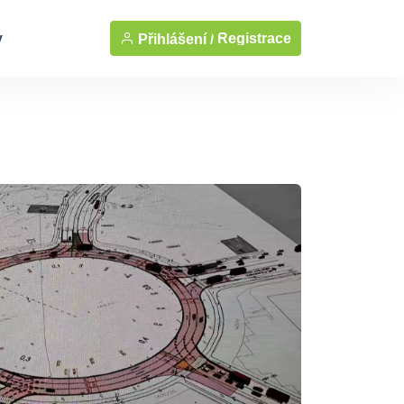
y
Registrace
Přihlášení /