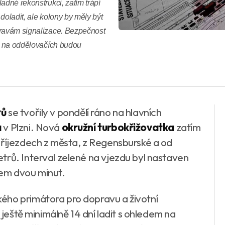
adné rekonstrukci, zatím trápí
doladit, ale kolony by měly být
pravám signalizace. Bezpečnost
ce na oddělovačích budou
rů
se tvořily v pondělí ráno na hlavních
a
v Plzni. Nová
okružní turbokřižovatka
zatím
příjezdech z města, z Regensburské a od
trů. Interval zelené na vjezdu byl nastaven
lem dvou minut.
kého primátora pro dopravu a životní
 ještě minimálně 14 dní ladit s ohledem na