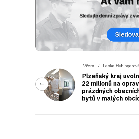
Ať vám 
Sledujte denní zprávy z 
Sledova
Včera
Lenka Hubingerov
Plzeňský kraj uvoln
22 milionů na opra
prázdných obecníc
bytů v malých obcí