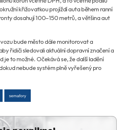
ionů korun včetně DPH, a to včetně podílu
okružní křižovatkou projíždí auta během ranní
 fronty dosahují 100–150 metrů, a většina aut
rovozu bude město dále monitorovat a
y řidiči sledovali aktuální dopravní značení a
ud je to možné. Očekává se, že další ladění
ů, dokud nebude systém plně vyřešený pro
semafory