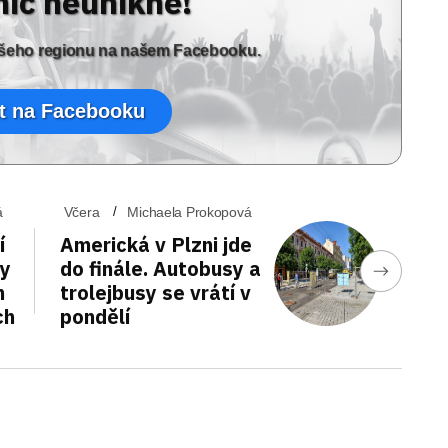
nic neunikne!
vašeho regionu na našem Facebooku.
t na Facebooku
á
Včera
Michaela Prokopová
í
Americká v Plzni jde
vy
do finále. Autobusy a
h
trolejbusy se vrátí v
ch
pondělí