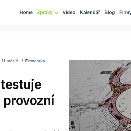
Home
Zprávy
Video
Kalendář
Blog
Firm
 11 měsíci
Ekonomika
testuje
i provozní