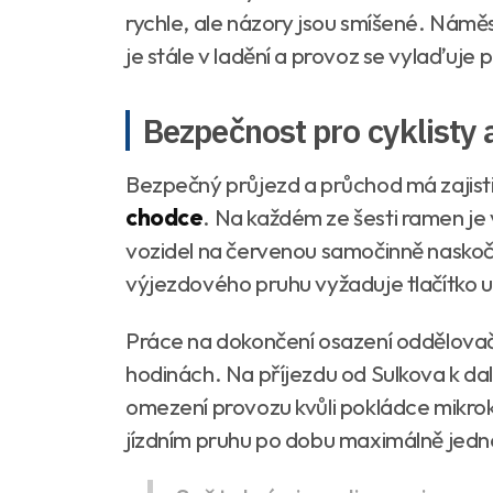
rychle, ale názory jsou smíšené. Nám
je stále v ladění a provoz se vylaďuje 
Bezpečnost pro cyklisty
Bezpečný průjezd a průchod má zajist
chodce
. Na každém ze šesti ramen je 
vozidel na červenou samočinně naskočí
výjezdového pruhu vyžaduje tlačítko u 
Práce na dokončení osazení oddělovač
hodinách. Na příjezdu od Sulkova k da
omezení provozu kvůli pokládce mikro
jízdním pruhu po dobu maximálně jedn