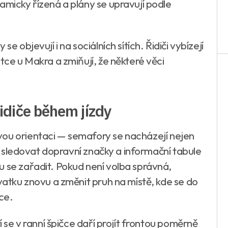
amicky řízená a plány se upravují podle
e objevují i na sociálních sítích. Řidiči vybízejí
tce u Makra a zmiňují, že některé věci
diče během jízdy
vou orientaci — semafory se nacházejí nejen
usí sledovat dopravní značky a informační tabule
u se zařadit. Pokud není volba správná,
ovatku znovu a změnit pruh na místě, kde se do
ce.
í se v ranní špičce daří projít frontou poměrně