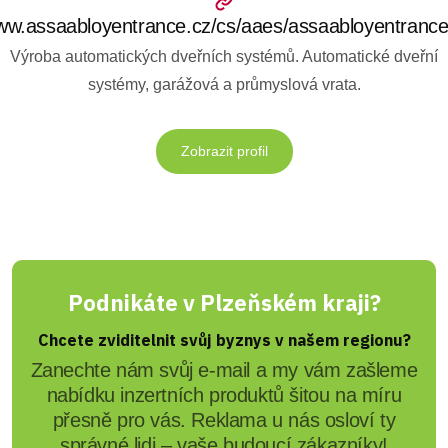
w.assaabloyentrance.cz/cs/aaes/assaabloyentranc
Výroba automatických dveřních systémů. Automatické dveřní
systémy, garážová a průmyslová vrata.
Zobrazit profil
Podnikáte v Plzeňském kraji?
Chcete zviditelnit svůj byznys v našem regionu?
Zanechte nám svůj e-mail a my vám zašleme
nabídku inzertních produktů šitou na míru
přesně pro vás. Reklama u nás osloví ty
správné lidi – vaše budoucí zákazníky!