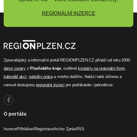
REGIONÁLNÍ INZERCE
Zpravodajský a informační portál REGIONPLZEN.CZ přináší od roku 2000
denní zprávy
z
Plzeňského kraje
, ověřené
kontakty na regionální firmy
,
kalendář akcí
,
nabídky práce
a mnoho dalšího. Nabízí také účinnou a
cenově dostupnou
regionální inzerci
pro podnikatele i jednotlivce.
O portálu
Inzerce
Přihlášení
Registrace
Archiv Zpráv
RSS