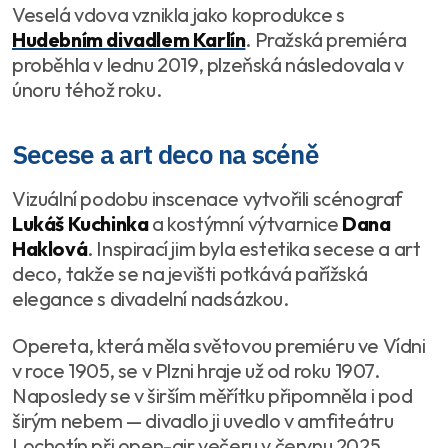
Veselá vdova vznikla jako koprodukce s
Hudebním divadlem Karlín
. Pražská premiéra
proběhla v lednu 2019, plzeňská následovala v
únoru téhož roku.
Secese a art deco na scéně
Vizuální podobu inscenace vytvořili scénograf
Lukáš Kuchinka
a kostýmní výtvarnice
Dana
Haklová
. Inspirací jim byla estetika secese a art
deco, takže se na jevišti potkává pařížská
elegance s divadelní nadsázkou.
Opereta, která měla světovou premiéru ve Vídni
v roce 1905, se v Plzni hraje už od roku 1907.
Naposledy se v širším měřítku připomněla i pod
širým nebem — divadlo ji uvedlo v amfiteátru
Lochotín při open-air večeru v červnu 2025.