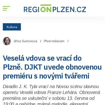
Kultura
Jiřina Suchorová
Před měsícem
Veselá vdova se vrací do
Plzně. DJKT uvede obnovenou
premiéru s novými tvářemi
Divadlo J. K. Tyla vrací na Novou scénu slavnou
operetu Veselá vdova Franze Lehára. Obnovená
premiéra se uskuteční v sobotu 13. června od
19:00 a nabídne známé melodie, elegantní