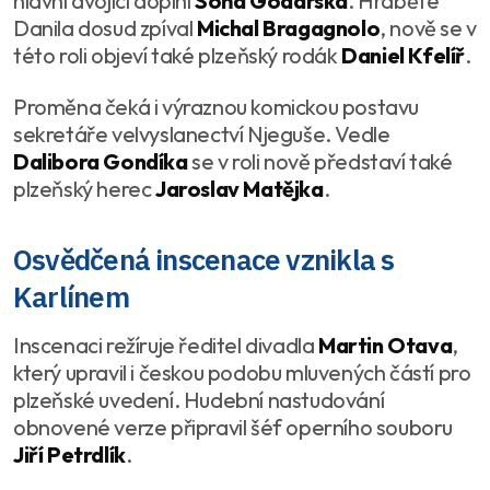
hlavní dvojici doplní
Soňa Godarská
. Hraběte
Danila dosud zpíval
Michal Bragagnolo
, nově se v
této roli objeví také plzeňský rodák
Daniel Kfelíř
.
Proměna čeká i výraznou komickou postavu
sekretáře velvyslanectví Njeguše. Vedle
Dalibora Gondíka
se v roli nově představí také
plzeňský herec
Jaroslav Matějka
.
Osvědčená inscenace vznikla s
Karlínem
Inscenaci režíruje ředitel divadla
Martin Otava
,
který upravil i českou podobu mluvených částí pro
plzeňské uvedení. Hudební nastudování
obnovené verze připravil šéf operního souboru
Jiří Petrdlík
.