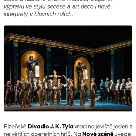
výpravu ve stylu secese a art deco i nové
interprety v hlavních rolích.
Plzeňské
Divadlo J. K. Tyla
vrací na jeviště jeden z
největších operetních hitů. Na
Nové scéně
uvede