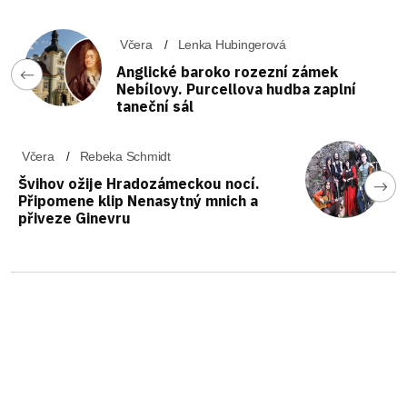
Včera
Lenka Hubingerová
Anglické baroko rozezní zámek
Nebílovy. Purcellova hudba zaplní
taneční sál
Včera
Rebeka Schmidt
Švihov ožije Hradozámeckou nocí.
Připomene klip Nenasytný mnich a
přiveze Ginevru