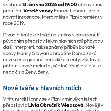
v sobotu
13. června 2026 od 19:00
obnovenou
premiéru
Veselé vdovy
Franze Lehára. Jde o
návrat inscenace, která měla v Plzni premiéru v
roce 2019.
Divadlo tentokrát sází na změny v obsazení. K
původním představitelům hlavních rolí přibydou
další interpreti, takže známý příběh bohaté
vdovy Hanny Glawari a hraběte Danila získá
novou energii a jiné herecké akcenty. Zůstávají
přitom slavné melodie, včetně písně o víle Vilje
nebo čísla Ženy, ženy.
Nové tváře v hlavních rolích
V titulní roli Hanny se v Plzni v minulých letech
představila
Lívia Obručník Vénosová
. Nově ji v