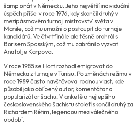
šampionát v Německu. Jeho největší individuální
úspěch přišel v roce 1976, kdy skončil druhý v
mezipásmovém turnaji mistrovství světa v
Manile, což mu umožnilo postoupit do turnaje
kandidátů. Ve čtvrtfinále ale těsně prohrál s
Borisem Spasským, což mu zabránilo vyzvat
Anatolije Karpova.
V roce 1985 se Hort rozhodl emigrovat do
Německa z turnaje v Tunisu. Po změnách režimu v
roce 1989 často navštěvoval rodnou vlast, kde
působil jako oblíbený autor, komentátor a
popularizátor šachu. V anketě o nejlepšího
československého šachistu století skončil druhý za
Richardem Rétim, legendou meziválečného
období.