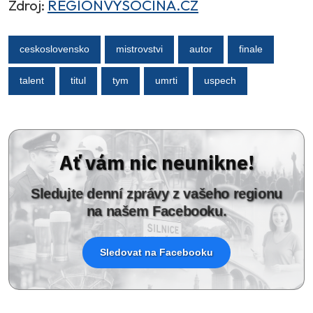
Zdroj:
REGIONVYSOCINA.CZ
ceskoslovensko
mistrovstvi
autor
finale
talent
titul
tym
umrti
uspech
Ať vám nic neunikne!
Sledujte denní zprávy z vašeho regionu
na našem Facebooku.
Sledovat na Facebooku