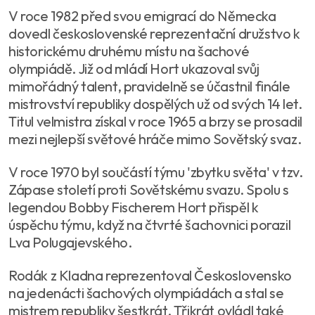
V roce 1982 před svou emigrací do Německa
dovedl československé reprezentační družstvo k
historickému druhému místu na šachové
olympiádě. Již od mládí Hort ukazoval svůj
mimořádný talent, pravidelně se účastnil finále
mistrovství republiky dospělých už od svých 14 let.
Titul velmistra získal v roce 1965 a brzy se prosadil
mezi nejlepší světové hráče mimo Sovětský svaz.
V roce 1970 byl součástí týmu 'zbytku světa' v tzv.
Zápase století proti Sovětskému svazu. Spolu s
legendou Bobby Fischerem Hort přispěl k
úspěchu týmu, když na čtvrté šachovnici porazil
Lva Polugajevského.
Rodák z Kladna reprezentoval Československo
na jedenácti šachových olympiádách a stal se
mistrem republiky šestkrát. Třikrát ovládl také