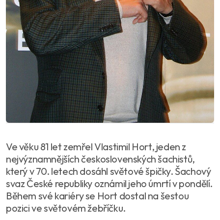
Ve věku 81 let zemřel Vlastimil Hort, jeden z
nejvýznamnějších československých šachistů,
který v 70. letech dosáhl světové špičky. Šachový
svaz České republiky oznámil jeho úmrtí v pondělí.
Během své kariéry se Hort dostal na šestou
pozici ve světovém žebříčku.