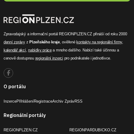
Zpravodajský a informační portál REGIONPLZEN.CZ přináší od roku 2000
denní zprávy
z
Plzeňského kraje
, ověřené
kontakty na regionální firmy
,
kalendář akcí
,
nabídky práce
a mnoho dalšího. Nabízí také účinnou a
cenově dostupnou
regionální inzerci
pro podnikatele i jednotlivce.
O portálu
Inzerce
Přihlášení
Registrace
Archiv Zpráv
RSS
Regionální portály
REGIONPLZEN.CZ
REGIONPARDUBICKO.CZ