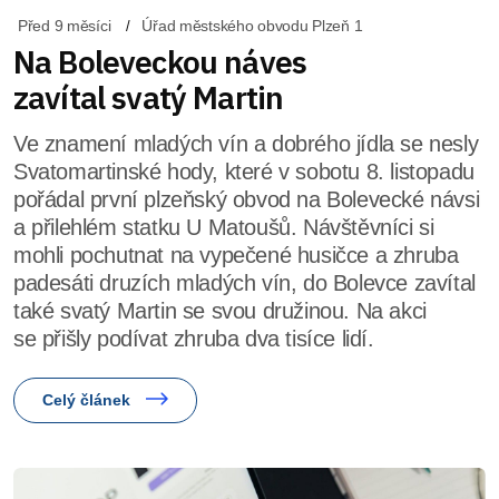
Před 9 měsíci
Úřad městského obvodu Plzeň 1
Na Boleveckou náves
zavítal svatý Martin
Ve znamení mladých vín a dobrého jídla se nesly
Svatomartinské hody, které v sobotu 8. listopadu
pořádal první plzeňský obvod na Bolevecké návsi
a přilehlém statku U Matoušů. Návštěvníci si
mohli pochutnat na vypečené husičce a zhruba
padesáti druzích mladých vín, do Bolevce zavítal
také svatý Martin se svou družinou. Na akci
se přišly podívat zhruba dva tisíce lidí.
Celý článek