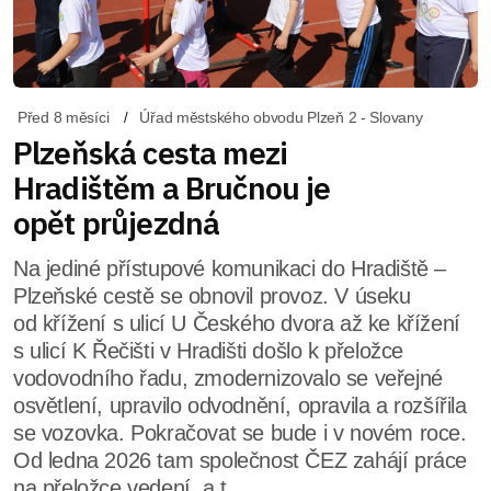
Před 8 měsíci
Úřad městského obvodu Plzeň 2 - Slovany
Plzeňská cesta mezi
Hradištěm a Bručnou je
opět průjezdná
Na jediné přístupové komunikaci do Hradiště –
Plzeňské cestě se obnovil provoz. V úseku
od křížení s ulicí U Českého dvora až ke křížení
s ulicí K Řečišti v Hradišti došlo k přeložce
vodovodního řadu, zmodernizovalo se veřejné
osvětlení, upravilo odvodnění, opravila a rozšířila
se vozovka. Pokračovat se bude i v novém roce.
Od ledna 2026 tam společnost ČEZ zahájí práce
na přeložce vedení, a t