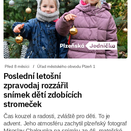
Před 8 měsíci
Úřad městského obvodu Plzeň 1
Poslední letošní
zpravodaj rozzářil
snímek dětí zdobících
stromeček
Čas kouzel a radosti, zvláště pro děti. To je
advent. Jeho atmosféru zachytil plzeňský fotograf
Miroslav Chaloupka na snímku ze 46. mateřské