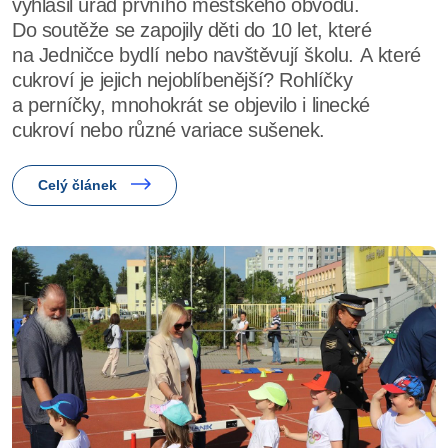
vyhlásil úřad prvního městského obvodu.
Do soutěže se zapojily děti do 10 let, které
na Jedničce bydlí nebo navštěvují školu. A které
cukroví je jejich nejoblíbenější? Rohlíčky
a perníčky, mnohokrát se objevilo i linecké
cukroví nebo různé variace sušenek.
Celý článek