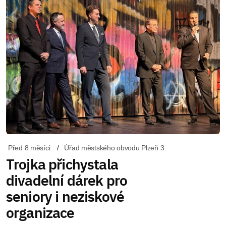
Před 8 měsíci
Úřad městského obvodu Plzeň 3
Trojka přichystala
divadelní dárek pro
seniory i neziskové
organizace