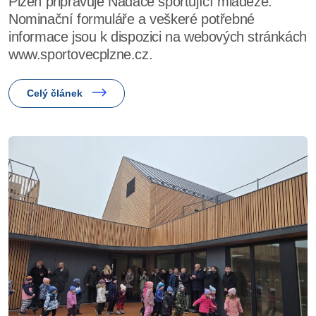
Plzeň připravuje Nadace sportující mládeže.
Nominační formuláře a veškeré potřebné
informace jsou k dispozici na webových stránkách
www.sportovecplzne.cz.
Celý článek