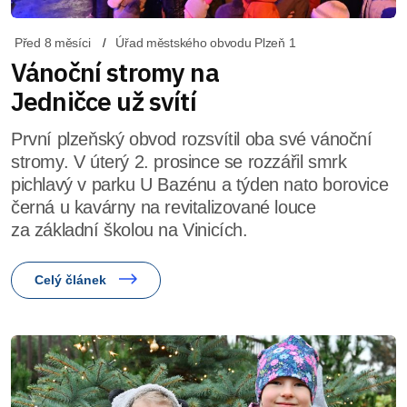
Před 8 měsíci
Úřad městského obvodu Plzeň 1
Vánoční stromy na
Jedničce už svítí
První plzeňský obvod rozsvítil oba své vánoční
stromy. V úterý 2. prosince se rozzářil smrk
pichlavý v parku U Bazénu a týden nato borovice
černá u kavárny na revitalizované louce
za základní školou na Vinicích.
Celý článek