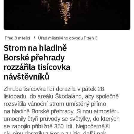
Před 8 měsíci
Úřad městského obvodu Plzeň 3
Strom na hladině
Borské přehrady
rozzářila tisícovka
návštěvníků
Zhruba tisícovka lidí dorazila v pátek 28.
listopadu, do areálu Škodaland, aby společně
rozsvítila vánoční strom umístěný přímo
na hladině Borské přehrady. Silnou atmosféru
umocnily čtyři průvody se světýlky, do kterých
se zapojilo přibližně 350 lidí. Nejpočetnější
skupiny dorazily z Bor a z Litic, další pak