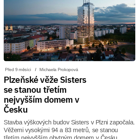
Před 9 měsíci
Michaela Prokopová
Plzeňské věže Sisters
se stanou třetím
nejvyšším domem v
Česku
Stavba výškových budov Sisters v Plzni započala.
Věžemi vysokými 94 a 83 metrů, se stanou
třetím nejvyšším obytným domem v Česku.