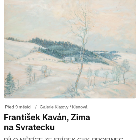
Před 9 měsíci
Galerie Klatovy / Klenová
František Kaván, Zima
na Svratecku
DÍLO MĚSÍCE ZE SBÍREK GKK PROSINEC