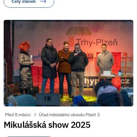
Celý článek
Před 8 měsíci
Úřad městského obvodu Plzeň 3
Mikulášská show 2025