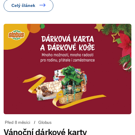
Celý článek
Před 8 měsíci
Globus
Vánoční dárkové karty