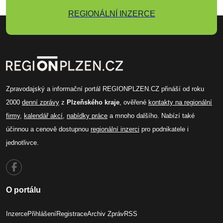
REGIONÁLNÍ INZERCE
Zpravodajský a informační portál REGIONPLZEN.CZ přináší od roku
2000
denní zprávy
z
Plzeňského kraje
, ověřené
kontakty na regionální
firmy
,
kalendář akcí
,
nabídky práce
a mnoho dalšího. Nabízí také
účinnou a cenově dostupnou
regionální inzerci
pro podnikatele i
jednotlivce.
O portálu
Inzerce
Přihlášení
Registrace
Archiv Zpráv
RSS