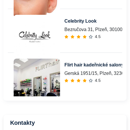
Celebrity Look
Bezručova 31, Plzeň, 30100
4.5
Flirt hair kadeřnické salony s.r
Gerská 1951/15, Plzeň, 32300
4.5
Kontakty