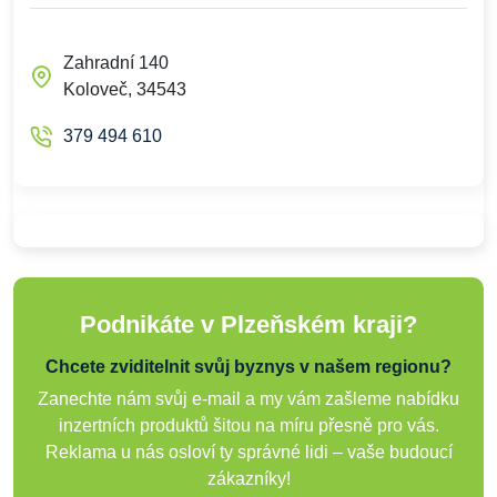
Zahradní 140
Koloveč, 34543
379 494 610
Podnikáte v Plzeňském kraji?
Chcete zviditelnit svůj byznys v našem regionu?
Zanechte nám svůj e-mail a my vám zašleme nabídku
inzertních produktů šitou na míru přesně pro vás.
Reklama u nás osloví ty správné lidi – vaše budoucí
zákazníky!