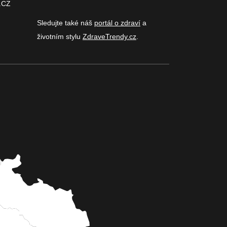
.CZ
Sledujte také náš
portál o zdraví
a
životním stylu
ZdraveTrendy.cz
.