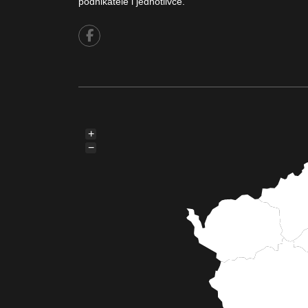
podnikatele i jednotlivce.
+
−