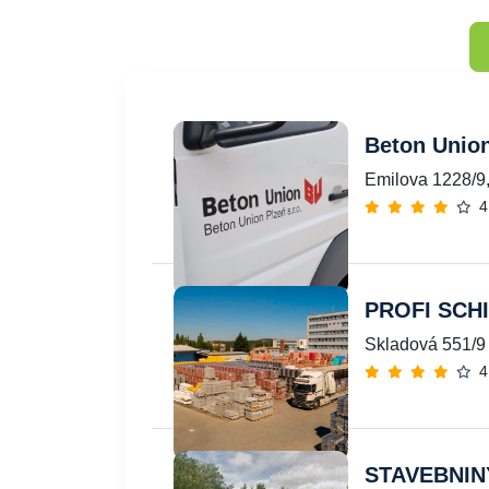
Beton Union
Emilova 1228/9
4
PROFI SCH
Skladová 551/9 
4
STAVEBNINY