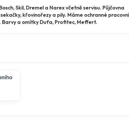
sch, Skil, Dremel a Narex včetně servisu. Půjčovna
, sekačky, křovinořezy a pily. Máme ochranné pracovn
 Barvy a omítky Dufa, Profitec, Meffert.
bního