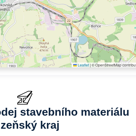
Leaflet
|
© OpenStreetMap contribu
odej stavebního materiálu
lzeňský kraj