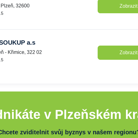
 Plzeň, 32600
Zobrazit
.5
SOUKUP a.s
ň - Křimice, 322 02
Zobrazit
.5
nikáte v Plzeňském kr
Chcete zviditelnit svůj byznys v našem regionu