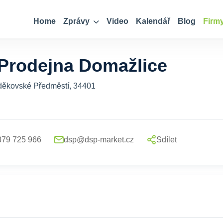
Home
Zprávy
Video
Kalendář
Blog
Firm
Prodejna Domažlice
děkovské Předměstí, 34401
379 725 966
dsp@dsp-market.cz
Sdílet