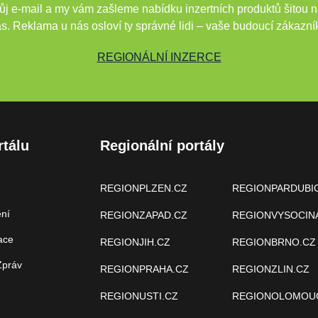
j e-mail a my vám zašleme nabídku inzertních produktů šitou n
s. Reklama u nás osloví ty správné lidi – vaše budoucí zákazní
REGIONÁLNÍ INZERCE
rtálu
Regionální portály
REGIONPLZEN.CZ
REGIONPARDUBI
ení
REGIONZAPAD.CZ
REGIONVYSOCIN
ace
REGIONJIH.CZ
REGIONBRNO.CZ
Zpráv
REGIONPRAHA.CZ
REGIONZLIN.CZ
REGIONUSTI.CZ
REGIONOLOMOU