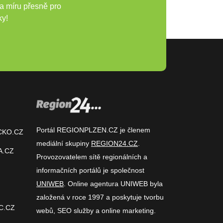
a míru přesně pro
ky!
Portál REGIONPLZEN.CZ je členem
CKO.CZ
mediální skupiny
REGION24.CZ
.
A.CZ
Provozovatelem sítě regionálních a
informačních portálů je společnost
UNIWEB
. Online agentura UNIWEB byla
založená v roce 1997 a poskytuje tvorbu
C.CZ
webů, SEO služby a online marketing.