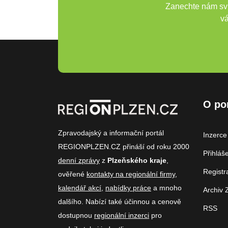
Zanechte nám svů
vá
O po
Zpravodajský a informační portál
Inzerce
REGIONPLZEN.CZ přináší od roku 2000
Přihláš
denní zprávy
z
Plzeňského kraje
,
Registr
ověřené
kontakty na regionální firmy
,
kalendář akcí
,
nabídky práce
a mnoho
Archiv 
dalšího. Nabízí také účinnou a cenově
RSS
dostupnou
regionální inzerci
pro