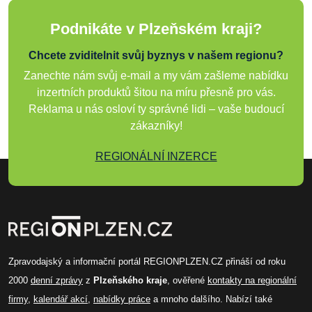
Podnikáte v Plzeňském kraji?
Chcete zviditelnit svůj byznys v našem regionu?
Zanechte nám svůj e-mail a my vám zašleme nabídku
inzertních produktů šitou na míru přesně pro vás.
Reklama u nás osloví ty správné lidi – vaše budoucí
zákazníky!
REGIONÁLNÍ INZERCE
Zpravodajský a informační portál REGIONPLZEN.CZ přináší od roku
2000
denní zprávy
z
Plzeňského kraje
, ověřené
kontakty na regionální
firmy
,
kalendář akcí
,
nabídky práce
a mnoho dalšího. Nabízí také