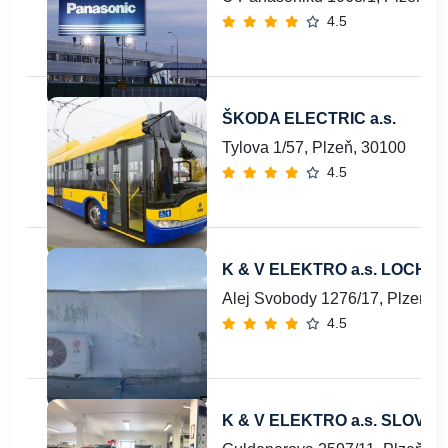
4.5
ŠKODA ELECTRIC a.s.
Tylova 1/57, Plzeň, 30100
4.5
K & V ELEKTRO a.s. LOCHOT
Alej Svobody 1276/17, Plzeň, 
4.5
K & V ELEKTRO a.s. SLOVA