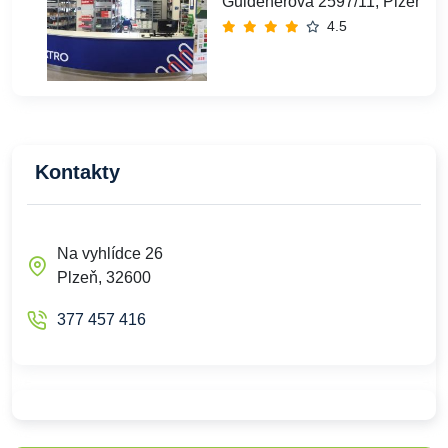
Guldenerova 2597/11, Plzeň Sl
4.5
Kontakty
Na vyhlídce 26
Plzeň, 32600
377 457 416