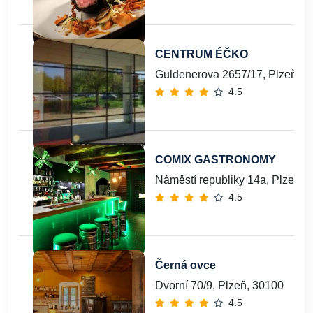
CENTRUM ÉČKO
Guldenerova 2657/17, Plzeň 26
4.5
COMIX GASTRONOMY
Náměstí republiky 14a, Plzeň, 
4.5
Černá ovce
Dvorní 70/9, Plzeň, 30100
4.5