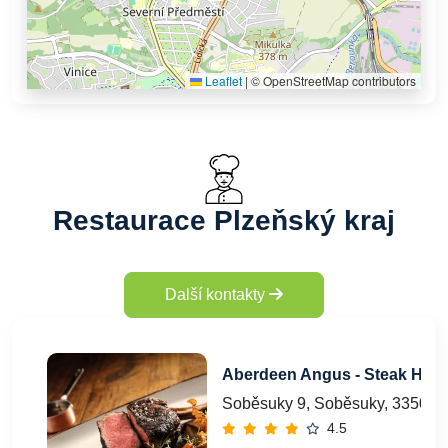
Leaflet
|
© OpenStreetMap contributors
Restaurace Plzeňský kraj
Další kontakty
Aberdeen Angus - Steak Hou
Soběsuky 9, Soběsuky, 33501
4.5