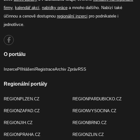
firmy
,
kalendář akcí
,
nabídky práce
a mnoho dalšího. Nabízí také
účinnou a cenově dostupnou
regionální inzerci
pro podnikatele i
jednotlivce.
O portálu
Inzerce
Přihlášení
Registrace
Archiv Zpráv
RSS
Regionální portály
REGIONPLZEN.CZ
REGIONPARDUBICKO.CZ
REGIONZAPAD.CZ
REGIONVYSOCINA.CZ
REGIONJIH.CZ
REGIONBRNO.CZ
REGIONPRAHA.CZ
REGIONZLIN.CZ