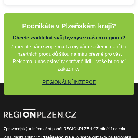
Podnikáte v Plzeňském kraji?
Chcete zviditelnit svůj byznys v našem regionu?
Zanechte nám svůj e-mail a my vám zašleme nabídku
inzertních produktů šitou na míru přesně pro vás.
Reklama u nás osloví ty správné lidi – vaše budoucí
zákazníky!
REGIONÁLNÍ INZERCE
Zpravodajský a informační portál REGIONPLZEN.CZ přináší od roku
2000
denní zprávy
z
Plzeňského kraje
, ověřené
kontakty na regionální