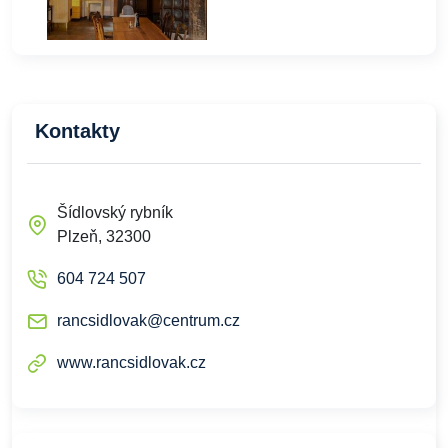
Kontakty
Šídlovský rybník
Plzeň, 32300
604 724 507
rancsidlovak@centrum.cz
www.rancsidlovak.cz