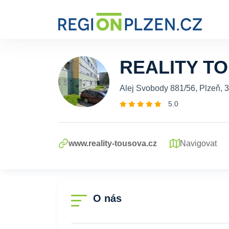
REALITY TO
Alej Svobody 881/56, Plzeň, 
5.0
www.reality-tousova.cz
Navigovat
O nás