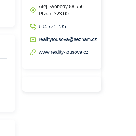
Alej Svobody 881/56
Plzeň, 323 00
604 725 735
realitytousova@seznam.cz
www.reality-tousova.cz