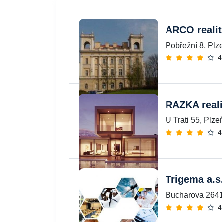
ARCO reality
Pobřežní 8, Plz
4
RAZKA realit
U Trati 55, Plze
4
Trigema a.s
Bucharova 2641
4