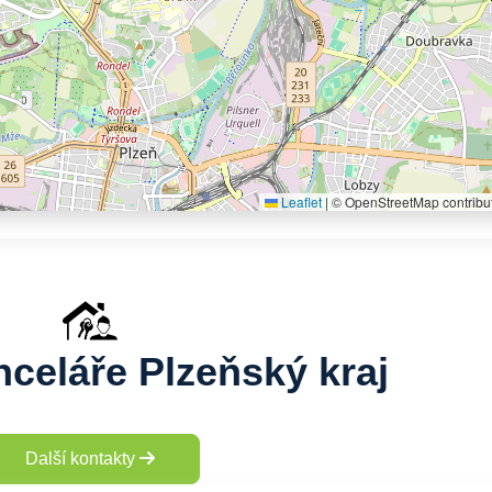
Leaflet
|
© OpenStreetMap contribu
nceláře Plzeňský kraj
Další kontakty