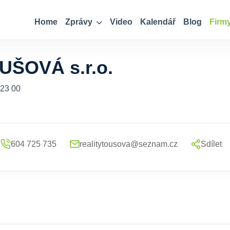
Home
Zprávy
Video
Kalendář
Blog
Firm
UŠOVÁ s.r.o.
323 00
604 725 735
realitytousova@seznam.cz
Sdílet