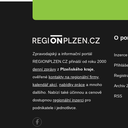
O po
Zpravodajský a informační portál
Inzerce
REGIONPLZEN.CZ přináší od roku 2000
Přihláš
denní zprávy
z
Plzeňského kraje
,
Registr
ověřené
kontakty na regionální firmy
,
kalendář akcí
,
nabídky práce
a mnoho
Archiv 
dalšího. Nabízí také účinnou a cenově
RSS
dostupnou
regionální inzerci
pro
podnikatele i jednotlivce.