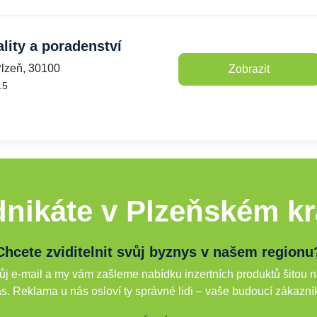
ity a poradenství
Plzeň, 30100
Zobrazit
.5
nikáte v Plzeňském kr
Chcete zviditelnit svůj byznys v našem regionu
j e-mail a my vám zašleme nabídku inzertních produktů šitou n
s. Reklama u nás osloví ty správné lidi – vaše budoucí zákazní