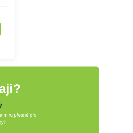
aji?
?
a míru přesně pro
ky!