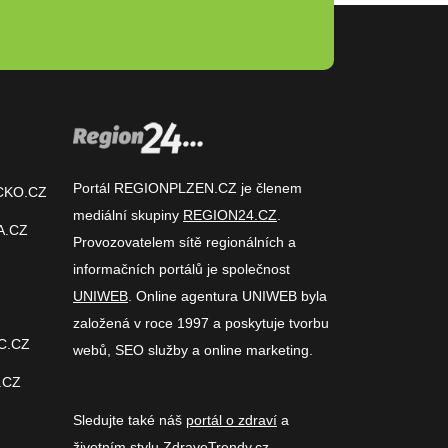
Portál REGIONPLZEN.CZ je členem
CKO.CZ
mediální skupiny
REGION24.CZ
.
A.CZ
Provozovatelem sítě regionálních a
informačních portálů je společnost
UNIWEB
. Online agentura UNIWEB byla
založená v roce 1997 a poskytuje tvorbu
C.CZ
webů, SEO služby a online marketing.
.CZ
Sledujte také náš
portál o zdraví
a
životním stylu
ZdraveTrendy.cz
.