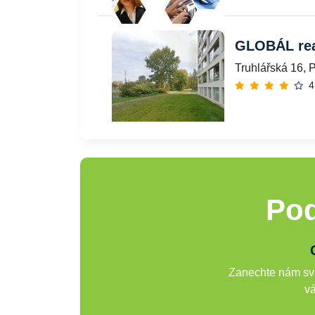
GLOBÁL real
Truhlářská 16, 
4
Pod
Zanechte nám svů
vá