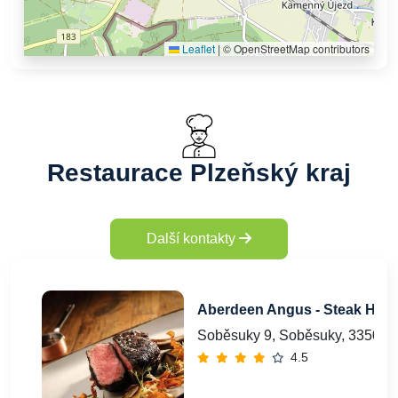
Leaflet
|
© OpenStreetMap contributors
Restaurace Plzeňský kraj
Další kontakty
Aberdeen Angus - Steak Hou
Soběsuky 9, Soběsuky, 33501
4.5