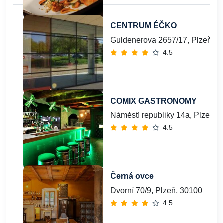
CENTRUM ÉČKO
Guldenerova 2657/17, Plzeň 26
4.5
COMIX GASTRONOMY
Náměstí republiky 14a, Plzeň, 
4.5
Černá ovce
Dvorní 70/9, Plzeň, 30100
4.5