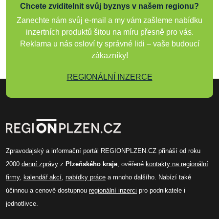
Chcete zviditelnit svůj byznys v našem regionu?
Zanechte nám svůj e-mail a my vám zašleme nabídku
inzertních produktů šitou na míru přesně pro vás.
Reklama u nás osloví ty správné lidi – vaše budoucí
zákazníky!
REGIONÁLNÍ INZERCE
Zpravodajský a informační portál REGIONPLZEN.CZ přináší od roku
2000
denní zprávy
z
Plzeňského kraje
, ověřené
kontakty na regionální
firmy
,
kalendář akcí
,
nabídky práce
a mnoho dalšího. Nabízí také
účinnou a cenově dostupnou
regionální inzerci
pro podnikatele i
jednotlivce.