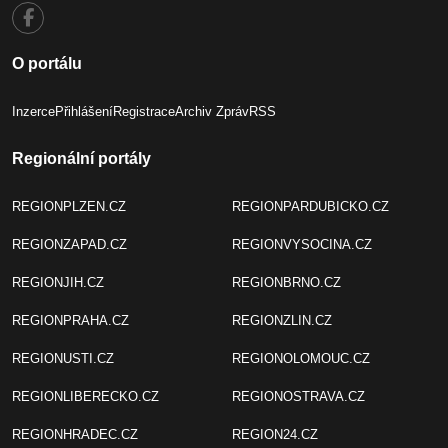
O portálu
Inzerce
Přihlášení
Registrace
Archiv Zpráv
RSS
Regionální portály
REGIONPLZEN.CZ
REGIONPARDUBICKO.CZ
REGIONZAPAD.CZ
REGIONVYSOCINA.CZ
REGIONJIH.CZ
REGIONBRNO.CZ
REGIONPRAHA.CZ
REGIONZLIN.CZ
REGIONUSTI.CZ
REGIONOLOMOUC.CZ
REGIONLIBERECKO.CZ
REGIONOSTRAVA.CZ
REGIONHRADEC.CZ
REGION24.CZ