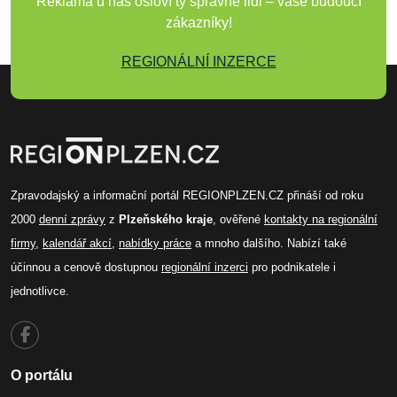
Reklama u nás osloví ty správné lidi – vaše budoucí
zákazníky!
REGIONÁLNÍ INZERCE
Zpravodajský a informační portál REGIONPLZEN.CZ přináší od roku
2000
denní zprávy
z
Plzeňského kraje
, ověřené
kontakty na regionální
firmy
,
kalendář akcí
,
nabídky práce
a mnoho dalšího. Nabízí také
účinnou a cenově dostupnou
regionální inzerci
pro podnikatele i
jednotlivce.
O portálu