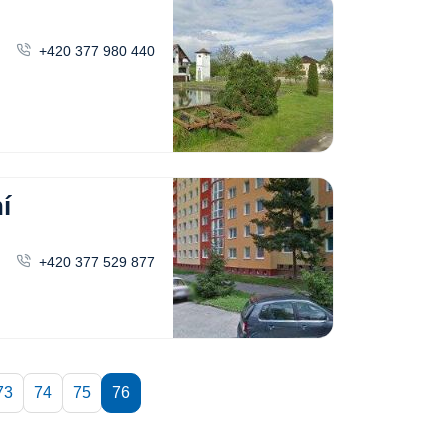
+420 377 980 440
í
+420 377 529 877
73
74
75
76