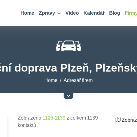
Home
Zprávy
Video
Kalendář
Blog
Firm
ční doprava Plzeň, Plzeňsk
Home
Adresář firem
Zobrazeno
1126-1139
z celkem 1139
Zobraz
kontaktů