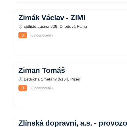
Zimák Václav - ZIMI
sídliště Lučina 328, Chodová Planá
0
( 0 hodnocení )
Ziman Tomáš
Bedřicha Smetany 8/164, Plzeň
0
( 0 hodnocení )
Zlínská dopravní, a.s. - provo