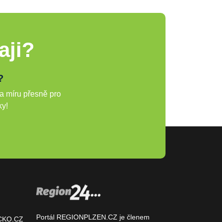
aji?
?
a míru přesně pro
ky!
Portál REGIONPLZEN.CZ je členem
CKO.CZ