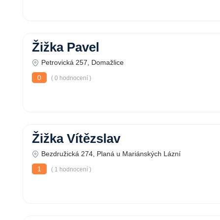
Žižka Pavel
Petrovická 257, Domažlice
0
( 0 hodnocení )
Žižka Vítězslav
Bezdružická 274, Planá u Mariánských Lázní
1
( 1 hodnocení )