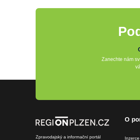
Pod
Zanechte nám svů
vá
O po
Zpravodajský a informační portál
Inzerce