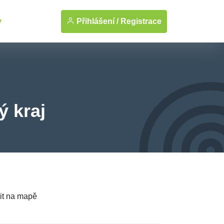
Přihlášení /
Registrace
y
ý kraj
it na mapě