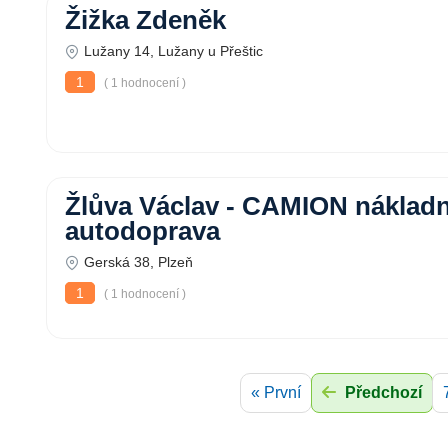
Žižka Zdeněk
Lužany 14, Lužany u Přeštic
1
( 1 hodnocení )
Žlůva Václav - CAMION nákladn
autodoprava
Gerská 38, Plzeň
1
( 1 hodnocení )
« První
Předchozí