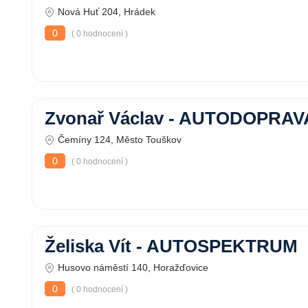
Nová Huť 204, Hrádek
0
( 0 hodnocení )
Zvonař Václav - AUTODOPRAV
Čemíny 124, Město Touškov
0
( 0 hodnocení )
Želiska Vít - AUTOSPEKTRUM
Husovo náměstí 140, Horažďovice
0
( 0 hodnocení )