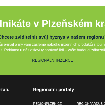
nikáte v Plzeňském kr
Chcete zviditelnit svůj byznys v našem regionu
j e-mail a my vám zašleme nabídku inzertních produktů šitou n
s. Reklama u nás osloví ty správné lidi – vaše budoucí zákazní
REGIONÁLNÍ INZERCE
rtálu
Regionální portály
REGIONPLZEN.CZ
REGIONPARDUBI