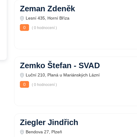
Zeman Zdeněk
Lesní 435, Horní Bříza
0
( 0 hodnocení )
Zemko Štefan - SVAD
Luční 210, Planá u Mariánských Lázní
0
( 0 hodnocení )
Ziegler Jindřich
Bendova 27, Plzeň