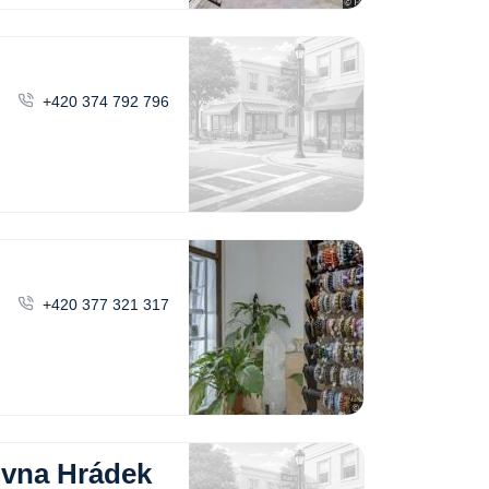
+420 374 792 796
+420 377 321 317
zovna Hrádek