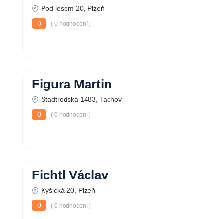
Pod lesem 20, Plzeň
0
( 0 hodnocení )
Figura Martin
Stadtrodská 1483, Tachov
0
( 0 hodnocení )
Fichtl Václav
Kyšická 20, Plzeň
0
( 0 hodnocení )