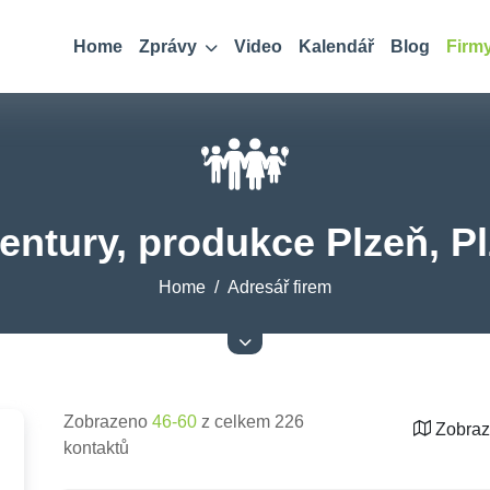
Home
Zprávy
Video
Kalendář
Blog
Firm
entury, produkce Plzeň, P
Home
Adresář firem
Zobrazeno
46-60
z celkem 226
Zobraz
kontaktů