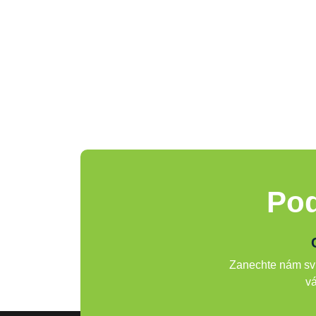
Pod
Zanechte nám svů
vá