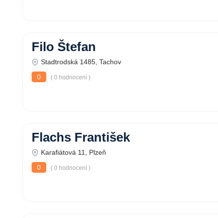
Filo Štefan
Stadtrodská 1485, Tachov
0
( 0 hodnocení )
Flachs František
Karafiátová 11, Plzeň
0
( 0 hodnocení )