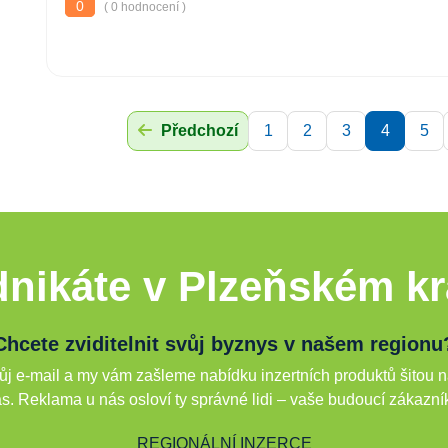
0
( 0 hodnocení )
Předchozí
1
2
3
4
5
nikáte v Plzeňském kr
Chcete zviditelnit svůj byznys v našem regionu
j e-mail a my vám zašleme nabídku inzertních produktů šitou n
s. Reklama u nás osloví ty správné lidi – vaše budoucí zákazní
REGIONÁLNÍ INZERCE