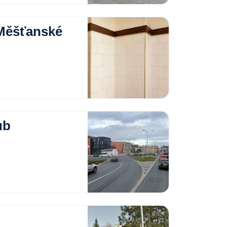
Měšťanské
ub