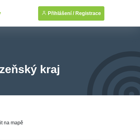
Přihlášení /
Registrace
y
lzeňský kraj
it na mapě