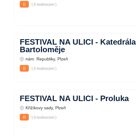
0
( 0 hodnocení )
FESTIVAL NA ULICI - Katedrála
Bartoloměje
nám. Republiky, Plzeň
0
( 0 hodnocení )
FESTIVAL NA ULICI - Proluka
Křižíkovy sady, Plzeň
0
( 0 hodnocení )