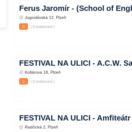
Ferus Jaromír - (School of Engl
Jugoslávská 12, Plzeň
0
( 0 hodnocení )
FESTIVAL NA ULICI - A.C.W. S
Kollárova 18, Plzeň
0
( 0 hodnocení )
FESTIVAL NA ULICI - Amfiteátr
Radčická 2, Plzeň