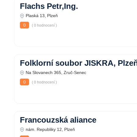
Flachs Petr,Ing.
Plaská 13, Plzeň
0
( 0 hodnocení )
Folklorní soubor JISKRA, Plze
Na Slovanech 365, Zruč-Senec
0
( 0 hodnocení )
Francouzská aliance
nám. Republiky 12, Plzeň