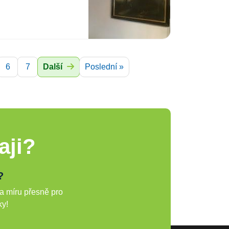
6
7
Další
Poslední »
aji?
?
a míru přesně pro
ky!