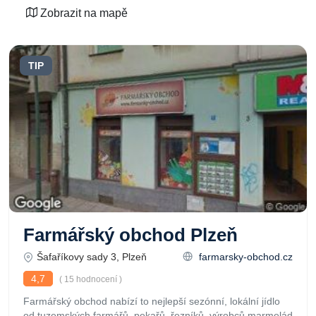
Zobrazit na mapě
TIP
Farmářský obchod Plzeň
Šafaříkovy sady 3, Plzeň
farmarsky-obchod.cz
4,7
( 15 hodnocení )
Farmářský obchod nabízí to nejlepší sezónní, lokální jídlo
od tuzemských farmářů, pekařů, řezníků, výrobců marmelád