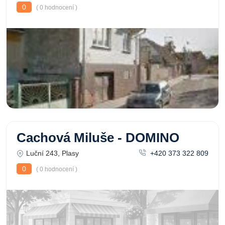
0
( 0 hodnocení )
Cachová Miluše - DOMINO
Luční 243, Plasy
+420 373 322 809
0
( 0 hodnocení )