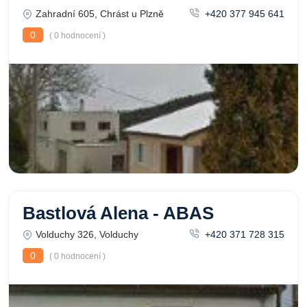
Zahradní 605, Chrást u Plzně
+420 377 945 641
0
( 0 hodnocení )
Bastlová Alena - ABAS
Volduchy 326, Volduchy
+420 371 728 315
0
( 0 hodnocení )