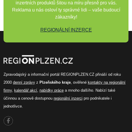
inzertních produktů šitou na míru přesně pro vás.
Reklama u nás osloví ty správné lidi – vaše budoucí
zákazníky!
REGIONÁLNÍ INZERCE
Zpravodajský a informační portál REGIONPLZEN.CZ přináší od roku
2000
denní zprávy
z
Plzeňského kraje
, ověřené
kontakty na regionální
firmy
,
kalendář akcí
,
nabídky práce
a mnoho dalšího. Nabízí také
účinnou a cenově dostupnou
regionální inzerci
pro podnikatele i
jednotlivce.