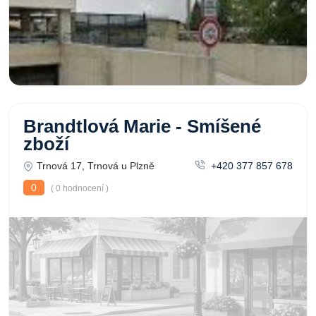
Brandtlová Marie - Smíšené
zboží
Trnová 17, Trnová u Plzně
+420 377 857 678
0
( 0 hodnocení )