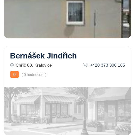
Bernášek Jindřich
Chříč 88, Kralovice
+420 373 390 185
0
( 0 hodnocení )