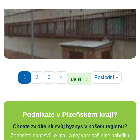
1
2
3
4
Poslední »
Další
Podnikáte v Plzeňském kraji?
Chcete zviditelnit svůj byznys v našem regionu?
Zanechte nám svůj e-mail a my vám zašleme nabídku