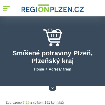
Smíšené potraviny Plzeň,
Plzeňský kraj
Home
Adresář firem
Zobrazeno
1-15
z celkem 151 kontaktů