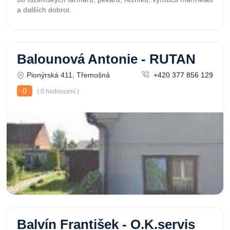
a dalších dobrot.
Balounová Antonie - RUTAN
Pionýrská 411, Třemošná
+420 377 856 129
0
( 0 hodnocení )
Balvín František - O.K.servis