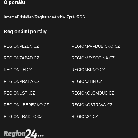
O portálu
Inzerce
Přihlášení
Registrace
Archiv Zpráv
RSS
Regionální portály
REGIONPLZEN.CZ
REGIONPARDUBICKO.CZ
REGIONZAPAD.CZ
REGIONVYSOCINA.CZ
REGIONJIH.CZ
REGIONBRNO.CZ
REGIONPRAHA.CZ
REGIONZLIN.CZ
REGIONUSTI.CZ
REGIONOLOMOUC.CZ
REGIONLIBERECKO.CZ
REGIONOSTRAVA.CZ
REGIONHRADEC.CZ
REGION24.CZ