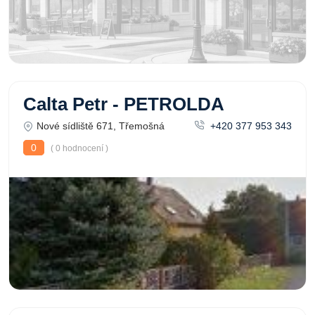
Calta Petr - PETROLDA
Nové sídliště 671, Třemošná
+420 377 953 343
0
( 0 hodnocení )