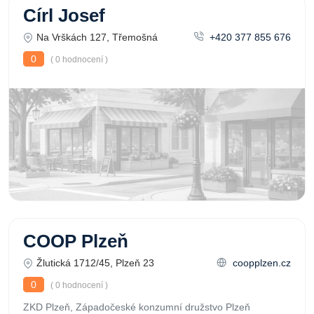
Círl Josef
Na Vrškách 127, Třemošná
+420 377 855 676
0
( 0 hodnocení )
COOP Plzeň
Žlutická 1712/45, Plzeň 23
coopplzen.cz
0
( 0 hodnocení )
ZKD Plzeň, Západočeské konzumní družstvo Plzeň