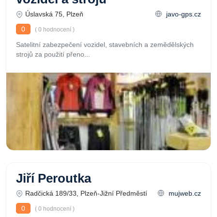
Úslavská 75, Plzeň
javo-gps.cz
0
( 0 hodnocení )
Satelitní zabezpečení vozidel, stavebních a zemědělských
strojů za použití přeno...
Jiří Peroutka
Radčická 189/33, Plzeň-Jižní Předměstí
mujweb.cz
0
( 0 hodnocení )