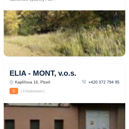
ELIA - MONT, v.o.s.
Kaplířova 16, Plzeň
+420 372 794 95
0
( 0 hodnocení )