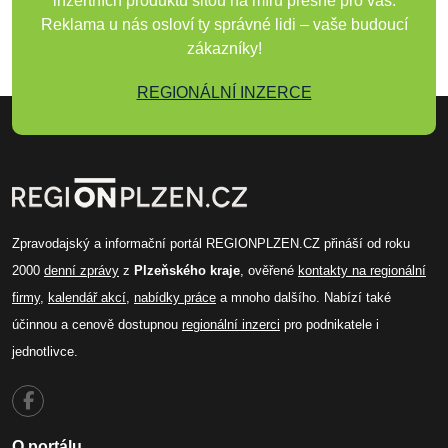
inzertních produktů šitou na míru přesně pro vás.
Reklama u nás osloví ty správné lidi – vaše budoucí
zákazníky!
REGIONÁLNÍ INZERCE
Zpravodajský a informační portál REGIONPLZEN.CZ přináší od roku
2000
denní zprávy
z
Plzeňského kraje
, ověřené
kontakty na regionální
firmy
,
kalendář akcí
,
nabídky práce
a mnoho dalšího. Nabízí také
účinnou a cenově dostupnou
regionální inzerci
pro podnikatele i
jednotlivce.
O portálu