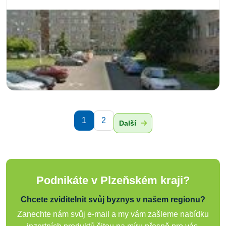
1
2
Další
Podnikáte v Plzeňském kraji?
Chcete zviditelnit svůj byznys v našem regionu?
Zanechte nám svůj e-mail a my vám zašleme nabídku