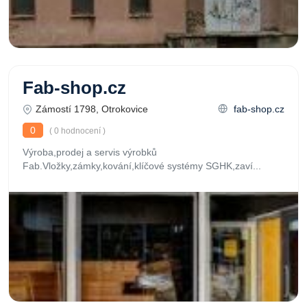
Fab-shop.cz
Zámostí 1798, Otrokovice
fab-shop.cz
0
( 0 hodnocení )
Výroba,prodej a servis výrobků
Fab.Vložky,zámky,kování,klíčové systémy SGHK,zaví...