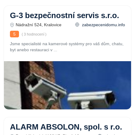
G-3 bezpečnostní servis s.r.o.
Nádražní 524, Kralovice
zabezpecenidomu.info
5
( 3 hodnocení )
Jsme specialisté na kamerové systémy pro váš dům, chatu,
byt anebo restauraci v ...
ALARM ABSOLON, spol. s r.o.