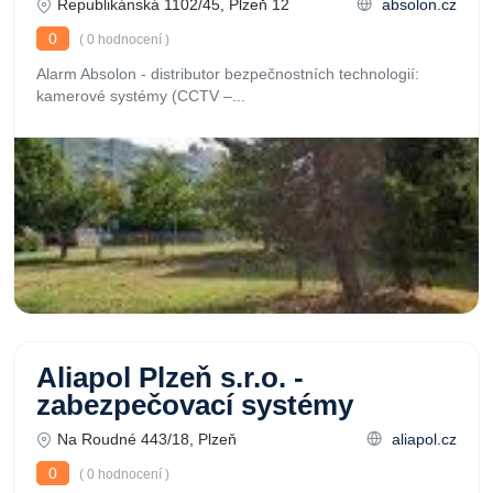
Republikánská 1102/45, Plzeň 12
absolon.cz
0
( 0 hodnocení )
Alarm Absolon - distributor bezpečnostních technologií:
kamerové systémy (CCTV –...
Aliapol Plzeň s.r.o. -
zabezpečovací systémy
Na Roudné 443/18, Plzeň
aliapol.cz
0
( 0 hodnocení )