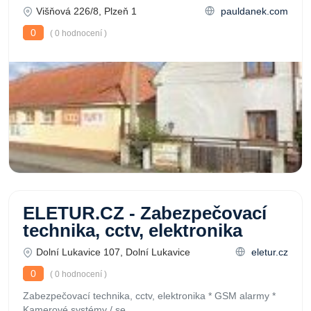
Višňová 226/8, Plzeň 1
pauldanek.com
0
( 0 hodnocení )
ELETUR.CZ - Zabezpečovací
technika, cctv, elektronika
Dolní Lukavice 107, Dolní Lukavice
eletur.cz
0
( 0 hodnocení )
Zabezpečovací technika, cctv, elektronika * GSM alarmy *
Kamerové systémy / se...