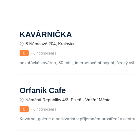
KAVÁRNIČKA
B.Němcové 204, Kralovice
0
( 0 hodnocení )
nekuřácká kavárna, 30 míst, internetové připojení, široký výb
Orfanik Cafe
Náměstí Republiky 4/3, Plzeň - Vnitřní Město
0
( 0 hodnocení )
Kavárna, galerie a antikvariát v příjemném prostředí v centr