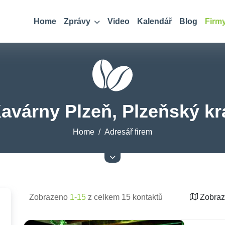
Home
Zprávy
Video
Kalendář
Blog
Firm
avárny Plzeň, Plzeňský kr
Home
Adresář firem
Zobrazeno
1-15
z celkem 15 kontaktů
Zobraz