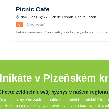
Picnic Cafe
Nám.Gen.Píky 27, Galerie Dvořák, 1.patro, Plzeň
0
( 0 hodnocení )
Dětská kavárna v Plzni s velkým indoorovým hřištěm pro děti
nikáte v Plzeňském kr
Chcete zviditelnit svůj byznys v našem regionu
j e-mail a my vám zašleme nabídku inzertních produktů šitou n
s. Reklama u nás osloví ty správné lidi – vaše budoucí zákazní