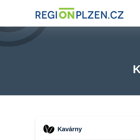
K
Kavárny