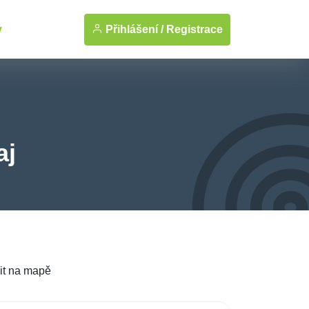
Přihlášení /
Registrace
y
aj
it na mapě