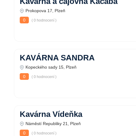
Kavárna a čajovna Kačaba
Prokopova 17, Plzeň
0
( 0 hodnocení )
KAVÁRNA SANDRA
Kopeckého sady 15, Plzeň
0
( 0 hodnocení )
Kavárna Vídeňka
Náměstí Republiky 21, Plzeň
0
( 0 hodnocení )