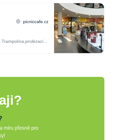
picniccafe.cz
.Trampolína,prolézací...
aji?
?
a míru přesně pro
ky!