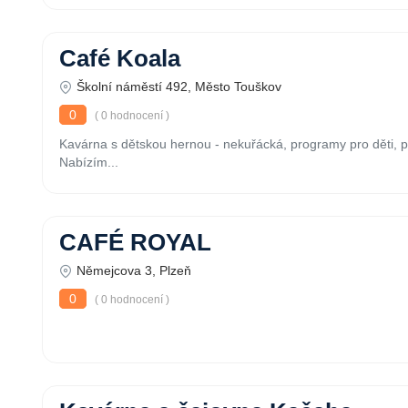
Café Koala
Školní náměstí 492, Město Touškov
0
( 0 hodnocení )
Kavárna s dětskou hernou - nekuřácká, programy pro děti, p
Nabízím...
CAFÉ ROYAL
Němejcova 3, Plzeň
0
( 0 hodnocení )