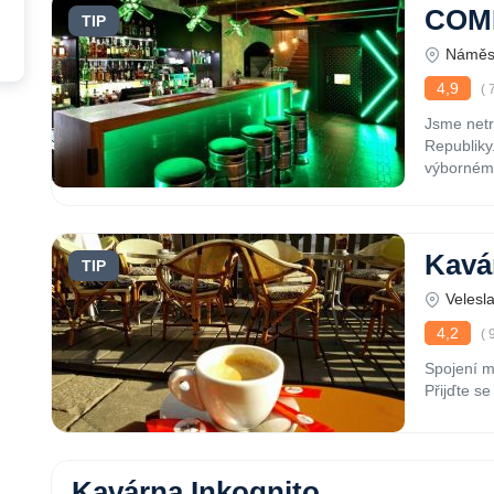
COM
TIP
Náměst
4,9
( 
Jsme netr
Republiky
výborném 
Kavá
TIP
Velesl
4,2
( 
Spojení mo
Přijďte se
Kavárna Inkognito