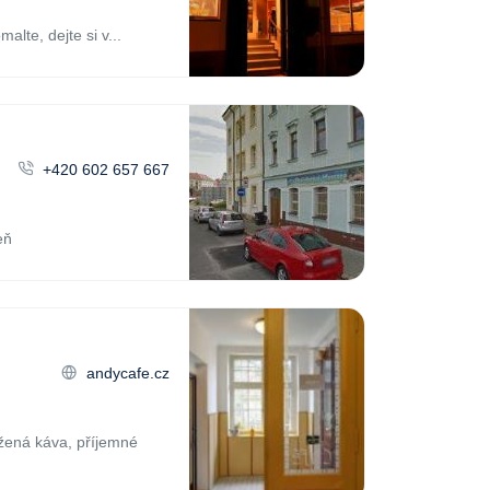
alte, dejte si v...
+420 602 657 667
eň
andycafe.cz
ažená káva, příjemné