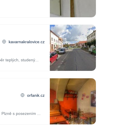
kavarnakralovice.cz
ěr teplých, studený...
orfanik.cz
u Plzně s posezením ...