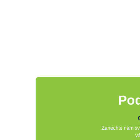
Pod
Zanechte nám svů
vá