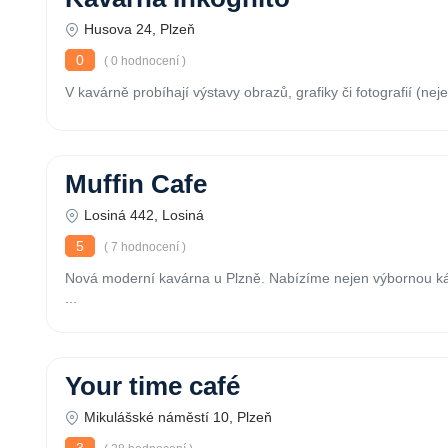
Husova 24, Plzeň
0
( 0 hodnocení )
V kavárně probíhají výstavy obrazů, grafiky či fotografií (neje
Muffin Cafe
Losiná 442, Losiná
5
( 7 hodnocení )
Nová moderní kavárna u Plzně. Nabízíme nejen výbornou ká
...
Your time café
Mikulášské náměstí 10, Plzeň