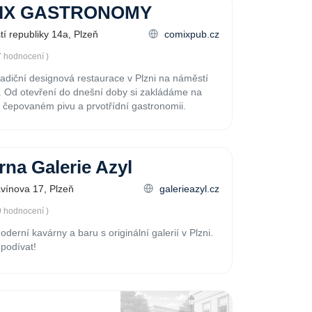
IX GASTRONOMY
í republiky 14a, Plzeň
comixpub.cz
7 hodnocení )
adiční designová restaurace v Plzni na náměstí
. Od otevření do dnešní doby si zakládáme na
čepovaném pivu a prvotřídní gastronomii.
rna Galerie Azyl
avínova 17, Plzeň
galerieazyl.cz
9 hodnocení )
derní kavárny a baru s originální galerií v Plzni.
 podívat!