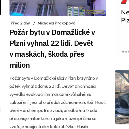
Před 2 dny
Michaela Prokopová
Požár bytu v Domažlické v
Plzni vyhnal 22 lidí. Devět
v maskách, škoda přes
milion
Požár bytu v Domažlické ulici v Plzni brzy ráno v
pátek vyhnal z domu 22 lidí. Devět z nich hasiči
vyvedli s evakuačními maskami kvůli silnému
zakouření, jednoho předali záchranné službě. Hasiči
l
oheň v druhém patře zvládli, předběžná škoda
přesahuje milion korun a jako možná příčina se
zvažuje nabíjená elektrokoloběžka. Hasiči