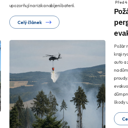
Před 4
upozorňují na rizika nabíjení baterií.
Požá
perg
Celý článek
evak
Požár 
kraji r
auto a 
na dům, 
proudy.
evakuov
dům pro
škody u
Ce