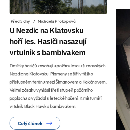
Před 5 dny
Michaela Prokopová
U Nezdic na Klatovsku
hoří les. Hasiči nasazují
vrtulník s bambivakem
Desítky hasičů zasahují u požáru lesa u šumavských
Nezdic na Klatovsku. Plameny se šíří v těžko
přístupném terénu mezi Šimanovem a Kakánovem.
Velitel zásahu vyhlásil třetí stupeň požárního
poplachu a vyžádal si letecké hašení. K místu míří
vrtulník Black Hawk s bambivakem.
Celý článek