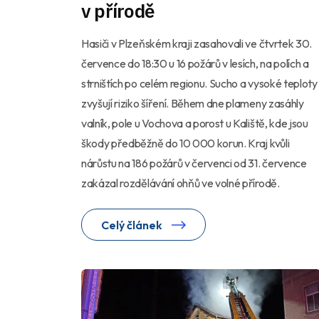
v přírodě
Hasiči v Plzeňském kraji zasahovali ve čtvrtek 30.
července do 18:30 u 16 požárů v lesích, na polích a
strništích po celém regionu. Sucho a vysoké teploty
zvyšují riziko šíření. Během dne plameny zasáhly
valník, pole u Vochova a porost u Kaliště, kde jsou
škody předběžně do 10 000 korun. Kraj kvůli
nárůstu na 186 požárů v červenci od 31. července
zakázal rozdělávání ohňů ve volné přírodě.
Celý článek