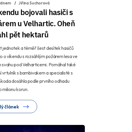
ýdnem
Jiřina Suchorová
kendu bojovali hasiči s
rem u Velhartic. Oheň
hl pět hektarů
 jednotek a téměř šest desítek hasičů
o o víkendu s rozsáhlým požárem lesa ve
 svahu pod Velharticemi. Pomáhal také
ní vrtulník s bambivakem a specialisté s
Škoda dosáhla podle prvního odhadu
 milionu korun.
lý článek