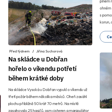
plném r
ohněm c
s pomoc
korun, d
Ce
Před týdnem
Jiřina Suchorová
Na skládce u Dobřan
hořelo o víkendu potřetí
během krátké doby
Na skládce Vysoká u Dobřan vypukl o víkendu už
třetí požár během několika měsíců. Oheň zasáhl
plochu přibližně 50 krát 70 metrů. Na místě
zasahovalo 25 hasičů, osm cisteren a manipulátor