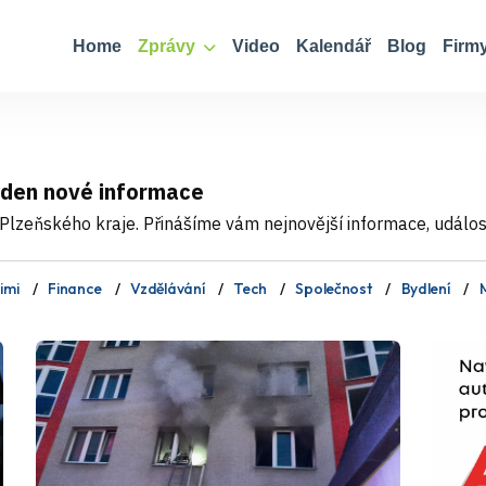
Home
Zprávy
Video
Kalendář
Blog
Firm
 den nové informace
Plzeňského kraje. Přinášíme vám nejnovější informace, události
imi
Finance
Vzdělávání
Tech
Společnost
Bydlení
M