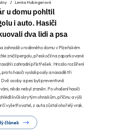
 dny
Lenka Hubingerová
r u domu pohltil
olu i auto. Hasiči
uovali dva lidi a psa
na zahradě u rodinného domu v Plzeňském
ychle zničil pergolu, přeskočil na zaparkované
zasáhl i zahradní přístřešek. Hrozilo rozšíření
proto hasiči vyslali posily a nasadili tři
 Dvě osoby a pes byli preventivně
áni, nikdo nebyl zraněn. Po uhašení hasiči
hlédli kvůli skrytým ohniskům, příčinu a výši
rčí vyšetřovatel, z auta zůstal ohořelý vrak.
lý článek