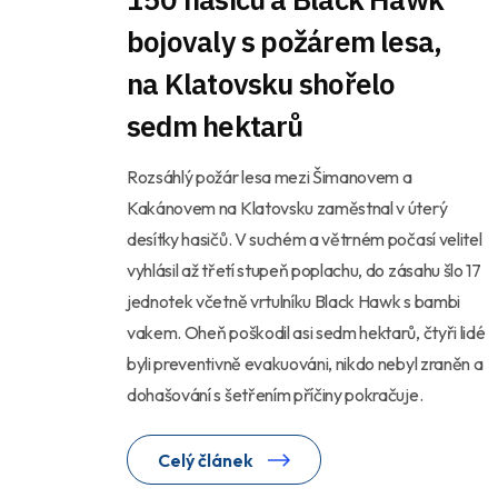
bojovaly s požárem lesa,
na Klatovsku shořelo
sedm hektarů
Rozsáhlý požár lesa mezi Šimanovem a
Kakánovem na Klatovsku zaměstnal v úterý
desítky hasičů. V suchém a větrném počasí velitel
vyhlásil až třetí stupeň poplachu, do zásahu šlo 17
jednotek včetně vrtulníku Black Hawk s bambi
vakem. Oheň poškodil asi sedm hektarů, čtyři lidé
byli preventivně evakuováni, nikdo nebyl zraněn a
dohašování s šetřením příčiny pokračuje.
Celý článek