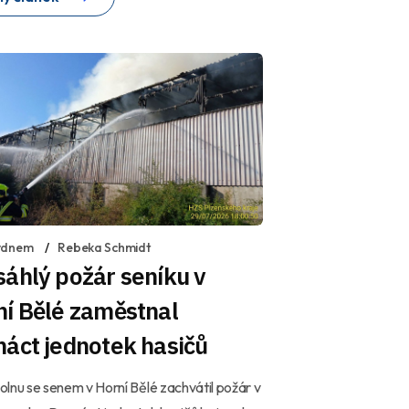
ýdnem
Rebeka Schmidt
áhlý požár seníku v
ní Bělé zaměstnal
áct jednotek hasičů
lnu se senem v Horní Bělé zachvátil požár v