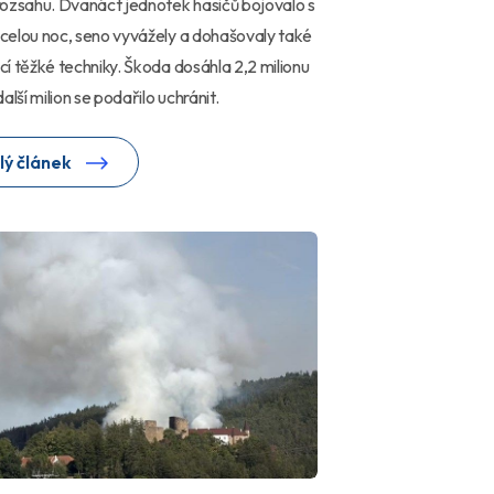
ozsahu. Dvanáct jednotek hasičů bojovalo s
elou noc, seno vyvážely a dohašovaly také
í těžké techniky. Škoda dosáhla 2,2 milionu
alší milion se podařilo uchránit.
lý článek