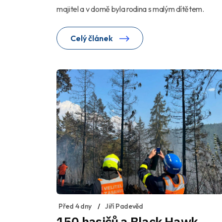
majitel a v domě byla rodina s malým dítětem.
Celý článek
Před 4 dny
Jiří Padevěd
150 hasičů a Black Hawk