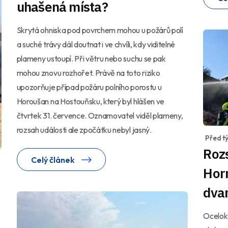
uhašená místa?
Skrytá ohniska pod povrchem mohou u požárů polí
a suché trávy dál doutnat i ve chvíli, kdy viditelné
plameny ustoupí. Při větru nebo suchu se pak
mohou znovu rozhořet. Právě na toto riziko
upozorňuje případ požáru polního porostu u
Horoušan na Hostouňsku, který byl hlášen ve
čtvrtek 31. července. Oznamovatel viděl plameny,
rozsah události ale zpočátku nebyl jasný.
Před t
Rozs
Celý článek
Hor
dvan
Oceloko