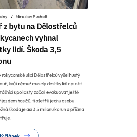
 dny
Miroslav Pucholt
 z bytu na Dělostřelců
okycanech vyhnal
tky lidí. Škoda 3,5
onu
v rokycanské ulici Dělostřelců vyšel hustý
ouř, kvůli němuž musely desítky lidí opustit
rážníci s policisty začali evakuovat ještě
íjezdem hasičů, ti ošetřili jednu osobu.
ná škoda je asi 3,5 milionu korun a příčina
třuje.
lý článek