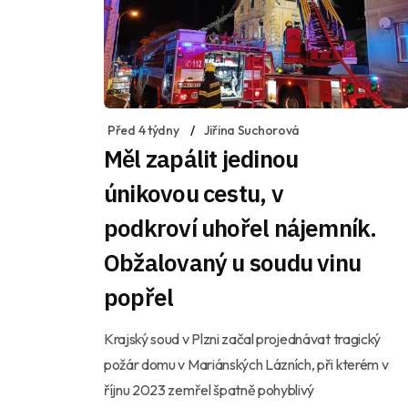
Před 4 týdny
Jiřina Suchorová
Měl zapálit jedinou
únikovou cestu, v
podkroví uhořel nájemník.
Obžalovaný u soudu vinu
popřel
Krajský soud v Plzni začal projednávat tragický
požár domu v Mariánských Lázních, při kterém v
říjnu 2023 zemřel špatně pohyblivý