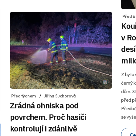
Před 6
Kouř
v R
desí
mili
Z bytu 
černý k
dům. St
Před týdnem
Jiřina Suchorová
před př
Zrádná ohniska pod
Předběž
povrchem. Proč hasiči
se vyše
kontrolují i zdánlivě
Ce