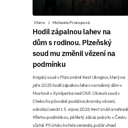
Včera
Michaela Prokopová
Hodil zápalnou lahev na
dům s rodinou. Plzeňský
soud mu změnil vězení na
podmínku
Krajský soud v Plzni zmírnil trest Ukrajinci, který na
jaře 2025 hodil zápalnou lahev na rodinný dům v
Mostově u Kynšperka nad Ohří. Okresní soud v
Chebu ho původně poslal na dva roky vězení,
odvolací senát z 5. srpna 2026 trest zrušil a nahradi
tříletou podmínkou, pětiletý zákaz pobytu v Česku
zůstal. Při útoku hořela veranda, požár uhasil