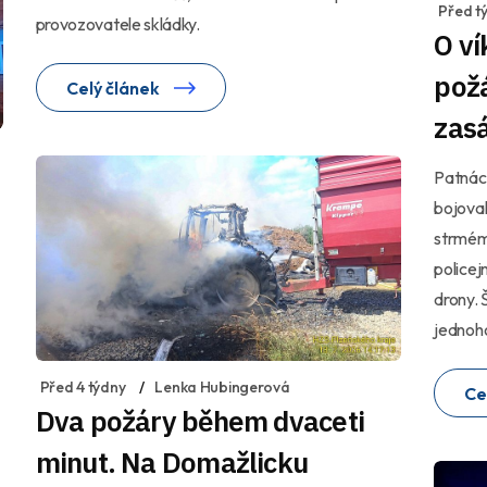
Před t
provozovatele skládky.
O ví
požá
Celý článek
zasá
Patnáct
bojoval
strmém
policej
drony. 
jednoho
Před 4 týdny
Lenka Hubingerová
Ce
Dva požáry během dvaceti
minut. Na Domažlicku