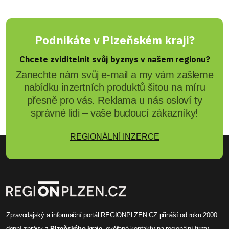
Podnikáte v Plzeňském kraji?
Chcete zviditelnit svůj byznys v našem regionu?
Zanechte nám svůj e-mail a my vám zašleme
nabídku inzertních produktů šitou na míru
přesně pro vás. Reklama u nás osloví ty
správné lidi – vaše budoucí zákazníky!
REGIONÁLNÍ INZERCE
Zpravodajský a informační portál REGIONPLZEN.CZ přináší od roku 2000
denní zprávy
z
Plzeňského kraje
, ověřené
kontakty na regionální firmy
,