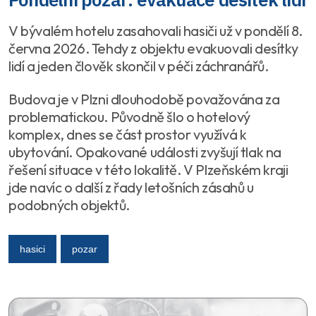
V bývalém hotelu zasahovali hasiči už v pondělí 8.
června 2026. Tehdy z objektu evakuovali desítky
lidí a jeden člověk skončil v péči záchranářů.
Budova je v Plzni dlouhodobě považována za
problematickou. Původně šlo o hotelový
komplex, dnes se část prostor využívá k
ubytování. Opakované události zvyšují tlak na
řešení situace v této lokalitě. V Plzeňském kraji
jde navíc o další z řady letošních zásahů u
podobných objektů.
hasici
pozar