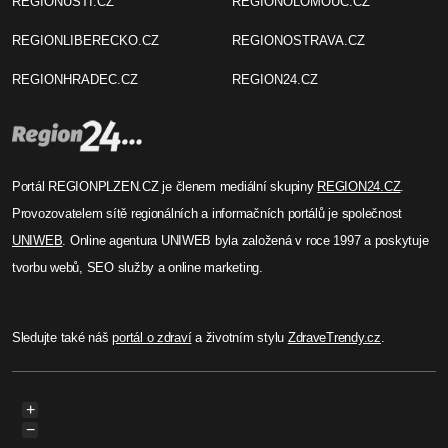
REGIONUSTI.CZ
REGIONOLOMOUC.CZ
REGIONLIBERECKO.CZ
REGIONOSTRAVA.CZ
REGIONHRADEC.CZ
REGION24.CZ
Portál REGIONPLZEN.CZ je členem mediální skupiny
REGION24.CZ
.
Provozovatelem sítě regionálních a informačních portálů je společnost
UNIWEB
. Online agentura UNIWEB byla založená v roce 1997 a poskytuje
tvorbu webů, SEO služby a online marketing.
Sledujte také náš
portál o zdraví
a životním stylu
ZdraveTrendy.cz
.
+
−