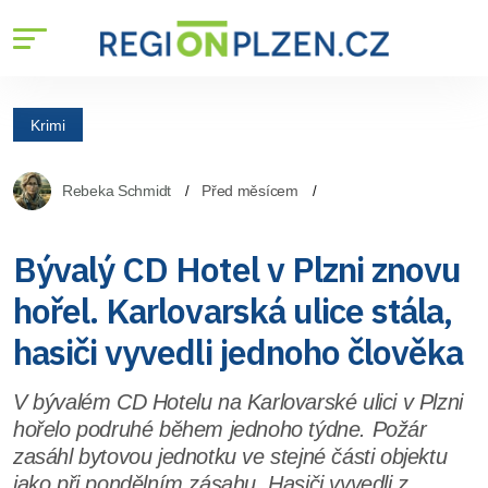
Krimi
Rebeka Schmidt
Před měsícem
Bývalý CD Hotel v Plzni znovu
hořel. Karlovarská ulice stála,
hasiči vyvedli jednoho člověka
V bývalém CD Hotelu na Karlovarské ulici v Plzni
hořelo podruhé během jednoho týdne. Požár
zasáhl bytovou jednotku ve stejné části objektu
jako při pondělním zásahu. Hasiči vyvedli z