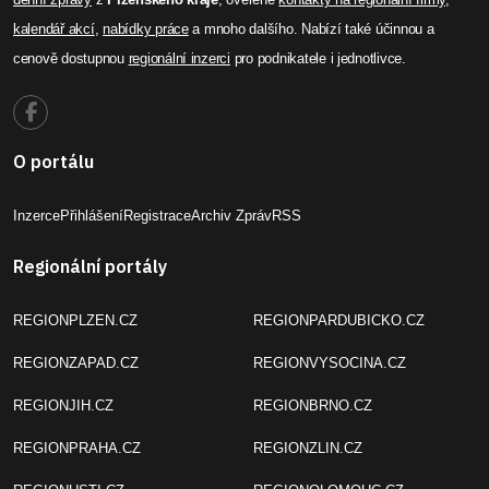
kalendář akcí
,
nabídky práce
a mnoho dalšího. Nabízí také účinnou a
cenově dostupnou
regionální inzerci
pro podnikatele i jednotlivce.
O portálu
Inzerce
Přihlášení
Registrace
Archiv Zpráv
RSS
Regionální portály
REGIONPLZEN.CZ
REGIONPARDUBICKO.CZ
REGIONZAPAD.CZ
REGIONVYSOCINA.CZ
REGIONJIH.CZ
REGIONBRNO.CZ
REGIONPRAHA.CZ
REGIONZLIN.CZ