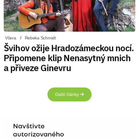
Včera
Rebeka Schmidt
Švihov ožije Hradozámeckou nocí.
Připomene klip Nenasytný mnich
a přiveze Ginevru
Další články