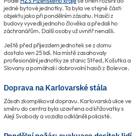
Podle
HZS Plzeňského kraje
se oheň rozšířil do
jedné bytové jednotky. Ta byla ve stejné části
objektu jako při pondělním zásahu. Hasiči z
budovy vyvedli jednoho člověka a předali ho
záchranářům. Další osoby už uvnitř nenašli.
Ještě před příjezdem jednotek se z domu
dostalo ven 25 lidí. Na místě zasahovaly
profesionální jednotky ze stanic Střed, Košutka a
Slovany a pomáhali i dobrovolní hasiči z Bolevce.
Doprava na Karlovarské stála
Zásah zkomplikoval dopravu. Karlovarská ulice ve
směru do centra byla uzavřena od křižovatky s
Alejí Svobody a vozidla odkláněli policisté.
Pondělní požár: evakuace desítek lidí