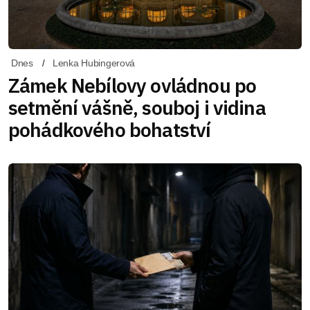
Dnes
Lenka Hubingerová
Zámek Nebílovy ovládnou po
setmění vášně, souboj i vidina
pohádkového bohatství