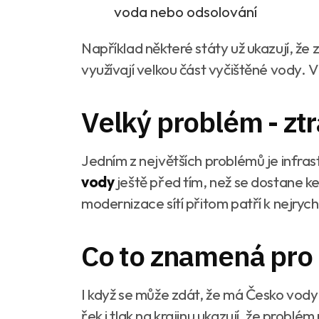
voda nebo odsolování
Například některé státy už ukazují, ž
využívají velkou část vyčištěné vody. V
Velký problém - zt
Jedním z největších problémů je infrast
vody
ještě před tím, než se dostane k
modernizace sítí přitom patří k nejrych
Co to znamená pro 
I když se může zdát, že má Česko vody d
řek i tlak na krajinu ukazují, že problé