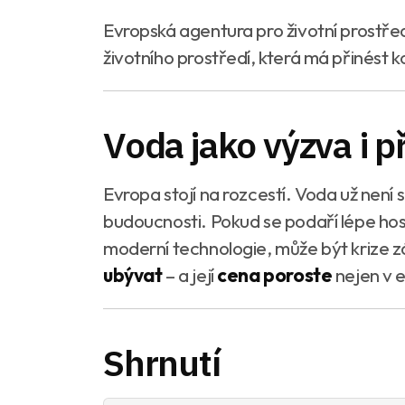
Evropská agentura pro životní prostřed
životního prostředí, která má přinést k
Voda jako výzva i př
Evropa stojí na rozcestí. Voda už není
budoucnosti. Pokud se podaří lépe hosp
moderní technologie, může být krize zá
ubývat
– a její
cena poroste
nejen v 
Shrnutí