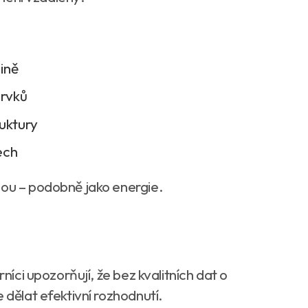
jině
prvků
uktury
ech
nou – podobně jako energie.
rníci upozorňují, že bez kvalitních dat o
 dělat efektivní rozhodnutí.