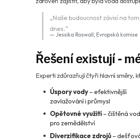
zároveň zajistit, aby byla voda dostup
„Naše budoucnost závisí na tom
dnes.“
Jessika Roswall, Evropská komise
Řešení existují - m
Experti zdůrazňují čtyři hlavní směry, k
Úspory vody
– efektivnější
zavlažování i průmysl
Opětovné využití
– čištěná vo
pro zemědělství
Diverzifikace zdrojů
– dešťov