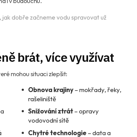
ná i v budoucnu.
, jak dobře začneme vodu spravovat už
éně brát, více využívat
teré mohou situaci zlepšit:
Obnova krajiny
– mokřady, řeky,
rašeliniště
da
Snižování ztrát
– opravy
vodovodní sítě
á
Chytré technologie
– data a