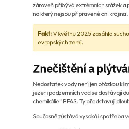
zároveň přibývá extrémních srážek a p
na který nejsou připravené ani krajina, 
Fakt:
V květnu 2025 zasáhlo such
evropských zemí.
Znečištění a plýtvá
Nedostatek vody není jen otázkou klima
jezer i podzemních vod se dostávají du
chemikálie“ PFAS. Ty představují dlouho
Současně zůstává vysoká i spotřeba vody