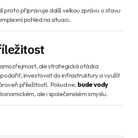
í proto připravuje další velkou zprávu o stavu
omplexní pohled na situaci.
íležitost
 samozřejmost, ale strategická otázka
odařit, investovat do infrastruktury a využít
roveň příležitostí. Pokud ne,
bude vody
ekonomickém, ale i společenském smyslu.