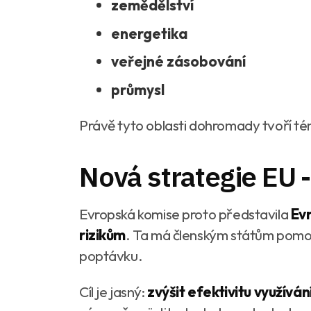
zemědělství
energetika
veřejné zásobování
průmysl
Právě tyto oblasti dohromady tvoří t
Nová strategie EU -
Evropská komise proto představila
Evr
rizikům
. Ta má členským státům pomoci
poptávku.
Cíl je jasný:
zvýšit efektivitu využívá