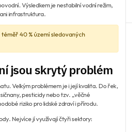
ovodní. Výsledkem je nestabilní vodní režim,
ani infrastruktura.
o téměř 40 % území sledovaných
ní jsou skrytý problém
tu. Velkým problémem je i její kvalita. Do řek,
sičnany, pesticidy nebo tzv. „věčné
dobé riziko pro lidské zdraví i přírodu.
. Nejvíce jí využívají čtyři sektory: