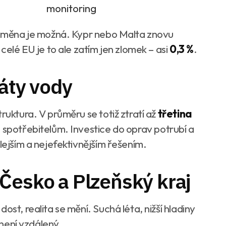
monitoring
e změna je možná. Kypr nebo Malta znovu
 celé EU je to ale zatím jen zlomek – asi
0,3 %
.
ráty vody
ruktura. V průměru se totiž ztratí až
třetina
e spotřebitelům. Investice do oprav potrubí a
lejším a nejefektivnějším řešením.
Česko a Plzeňský kraj
ost, realita se mění. Suchá léta, nižší hladiny
m není vzdálený.