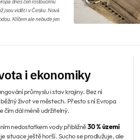
ropa dnes čelí rostoucímu
ž jsou vidět i v Česku. Nová
vodou. Klíčem ale nebude jen
ivota i ekonomiky
ungování průmyslu i stav krajiny. Bez ní
 běžný život ve městech. Přesto s ní Evropa
 čím dál méně udržitelný.
ónním nedostatkem vody přibližně
30 % území
e situace ještě horší. Sucho se prodlužuje, ale