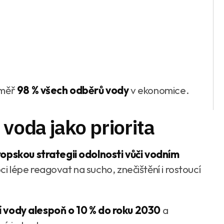
éměř
98 % všech odběrů vody
v ekonomice.
 voda jako priorita
opskou strategii odolnosti vůči vodním
 lépe reagovat na sucho, znečištění i rostoucí
ní vody alespoň o 10 % do roku 2030
a