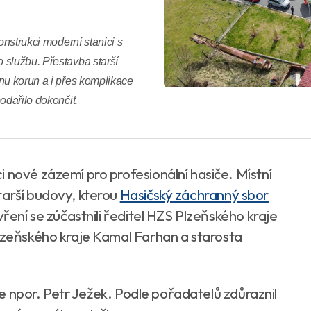
onstrukci moderní stanici s
 službu. Přestavba starší
nu korun a i přes komplikace
odařilo dokončit.
 nové zázemí pro profesionální hasiče. Místní
tarší budovy, kterou
Hasičský záchranný sbor
vření se zúčastnili ředitel HZS Plzeňského kraje
Plzeňského kraje Kamal Farhan a starosta
ice npor. Petr Ježek. Podle pořadatelů zdůraznil