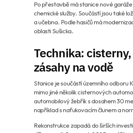
Po přestavbě má stanice nové garáže a 
chemické služby. Součástí jsou také lo
a učebna. Podle hasičů má modernizace
oblasti Sušicka.
Technika: cisterny,
zásahy na vodě
Stanice je součástí územního odboru Kl
mimo jiné několik cisternových automo
automobilový žebřík s dosahem 30 metr
například s nafukovacím člunem a nor
Rekonstrukce zapadá do širších investic