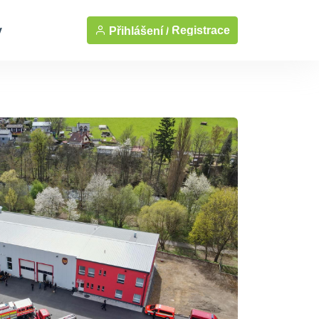
y
Registrace
Přihlášení /