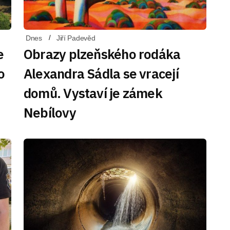
Dnes
Jiří Padevěd
e
Obrazy plzeňského rodáka
o
Alexandra Sádla se vracejí
domů. Vystaví je zámek
Nebílovy