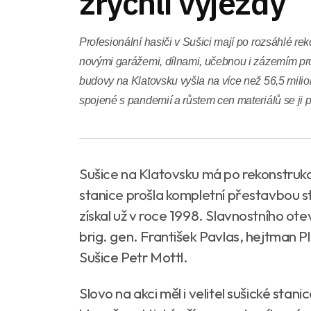
zrychlí výjezdy
Profesionální hasiči v Sušici mají po rozsáhlé rek
novými garážemi, dílnami, učebnou i zázemím pro
budovy na Klatovsku vyšla na více než 56,5 milio
spojené s pandemií a růstem cen materiálů se ji p
Sušice na Klatovsku má po rekonstrukci
stanice prošla kompletní přestavbou s
získal už v roce 1998. Slavnostního ote
brig. gen. František Pavlas, hejtman 
Sušice Petr Mottl.
Slovo na akci měl i velitel sušické stan