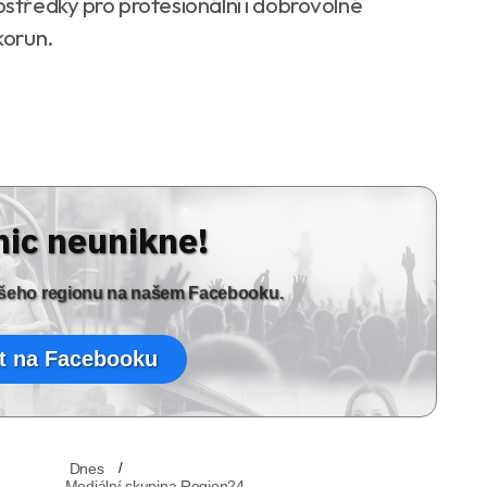
ostředky pro profesionální i dobrovolné
korun.
nic neunikne!
vašeho regionu na našem Facebooku.
t na Facebooku
Dnes
Mediální skupina Region24