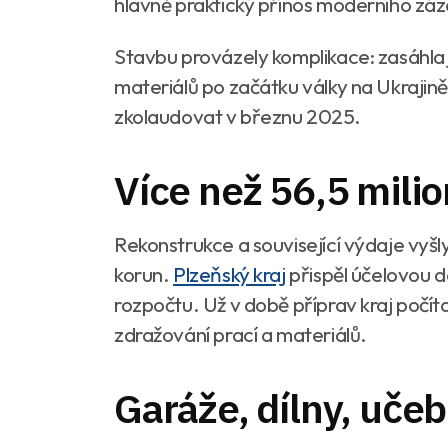
hlavně praktický přínos moderního záz
Stavbu provázely komplikace: zasáhla 
materiálů po začátku války na Ukrajině.
zkolaudovat v březnu 2025.
Více než 56,5 milio
Rekonstrukce a související výdaje vyšl
korun.
Plzeňský kraj
přispěl účelovou do
rozpočtu. Už v době příprav kraj počí
zdražování prací a materiálů.
Garáže, dílny, učeb