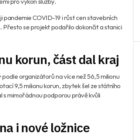
emí pro výkon služby.
ji pandemie COVID-19 i růst cen stavebních
 Přesto se projekt podařilo dokončit a stanici
nu korun, část dal kraj
y podle organizátorů na více než 56,5 milionu
tací 9,5 milionu korun, zbytek šel ze státního
tal s mimořádnou podporou právě kvůli
na i nové ložnice