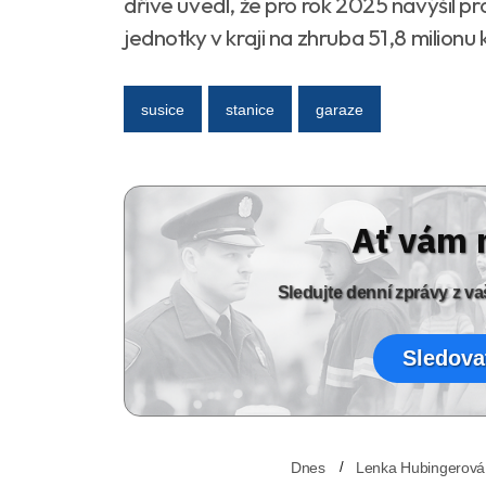
dříve uvedl, že pro rok 2025 navýšil pr
jednotky v kraji na zhruba 51,8 milionu 
susice
stanice
garaze
Ať vám 
Sledujte denní zprávy z 
Sledova
Dnes
Lenka Hubingerová