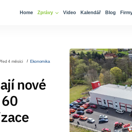
Home
Zprávy
Video
Kalendář
Blog
Firm
Před 4 měsíci
Ekonomika
ají nové
 60
izace