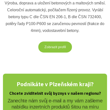
Výroba, doprava a uložení betonových a maltových směsí.
Celoroční automatický, počítačem řízený provoz. Vyrábí
betony typu C dle ČSN EN 206-1, B dle ČSN 732400,
potěry řady P100-P600 se zaručenou pevností (frakce do
4mm), vodostavební betony.
Zobrazit profil
Podnikáte v Plzeňském kraji?
Chcete zviditelnit svůj byznys v našem regionu?
Zanechte nám svůj e-mail a my vám zašleme
nabídku inzertních produktů šitou na míru