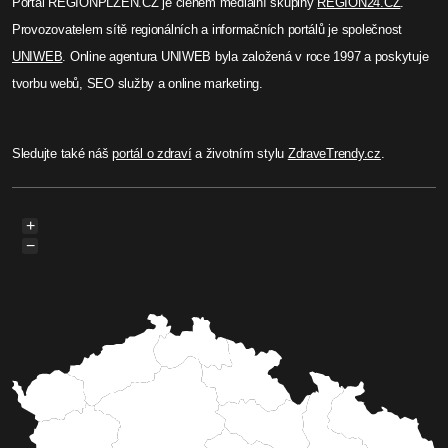
Portál REGIONPLZEN.CZ je členem mediální skupiny
REGION24.CZ
.
Provozovatelem sítě regionálních a informačních portálů je společnost
UNIWEB
. Online agentura UNIWEB byla založená v roce 1997 a poskytuje
tvorbu webů, SEO služby a online marketing.
Sledujte také náš
portál o zdraví
a životním stylu
ZdraveTrendy.cz
.
+
−