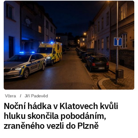
Včera
Jiří Padevěd
Noční hádka v Klatovech kvůli
hluku skončila pobodáním,
zraněného vezli do Plzně