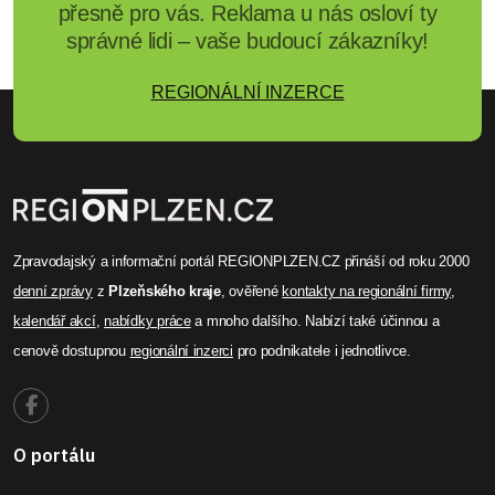
přesně pro vás. Reklama u nás osloví ty
správné lidi – vaše budoucí zákazníky!
REGIONÁLNÍ INZERCE
Zpravodajský a informační portál REGIONPLZEN.CZ přináší od roku 2000
denní zprávy
z
Plzeňského kraje
, ověřené
kontakty na regionální firmy
,
kalendář akcí
,
nabídky práce
a mnoho dalšího. Nabízí také účinnou a
cenově dostupnou
regionální inzerci
pro podnikatele i jednotlivce.
O portálu