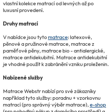
vlastní kolekce matrací od levných až po
luxusní provedení.
Druhy matrací
V nabídce jsou tyto
matrace
: latexové,
pěnové a pružinové matrace, matrace z
paměťové pěny, matrace bio - antialergické,
matrace antidekubitní. Matrace antidekubitní
je vhodné použít k zabránění vzniku proleženin.
Nabízené služby
Matrace Webstr nabízí pro své zákazníky
například tyto služby: poradnu + vzorkovnu
matrací (pro správný výběr matrace),
e-shop
(pro pohodlný nákup z domácího prostředí) a