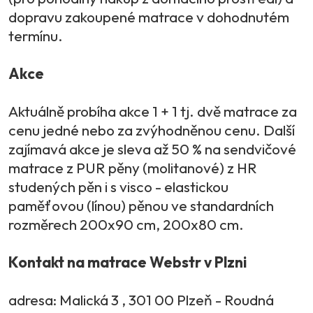
dopravu zakoupené matrace v dohodnutém
termínu.
Akce
Aktuálně probíha akce 1 + 1 tj. dvě matrace za
cenu jedné nebo za zvýhodněnou cenu. Další
zajímavá akce je sleva až 50 % na sendvičové
matrace z PUR pěny (molitanové) z HR
studených pěn i s visco - elastickou
paměťovou (línou) pěnou ve standardních
rozměrech 200x90 cm, 200x80 cm.
Kontakt na matrace Webstr v Plzni
adresa: Malická 3 , 301 00 Plzeň - Roudná