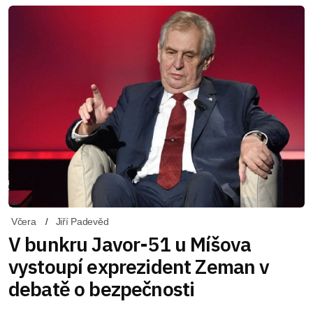
Včera
Jiří Padevěd
V bunkru Javor-51 u Míšova
vystoupí exprezident Zeman v
debatě o bezpečnosti