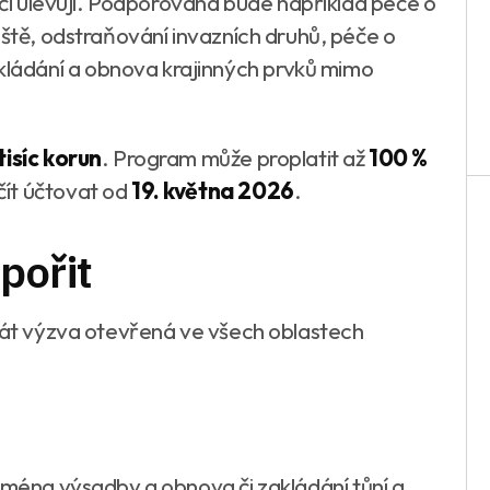
í či ulevují. Podporována bude například péče o
iště, odstraňování invazních druhů, péče o
ádání a obnova krajinných prvků mimo
tisíc korun
. Program může proplatit až
100 %
čít účtovat od
19. května 2026
.
pořit
krát výzva otevřená ve všech oblastech
jména výsadby a obnova či zakládání tůní a