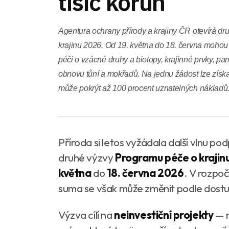
tisíc korun
Agentura ochrany přírody a krajiny ČR otevírá d
krajinu 2026. Od 19. května do 18. června mohou
péči o vzácné druhy a biotopy, krajinné prvky, p
obnovu tůní a mokřadů. Na jednu žádost lze získa
může pokrýt až 100 procent uznatelných nákladů
Příroda si letos vyžádala další vlnu po
druhé výzvy
Programu péče o krajin
května
do
18. června 2026
. V rozpo
suma se však může změnit podle dostu
Výzva cílí na
neinvestiční projekty
— n