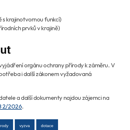
 s krajinotvornou funkcí)
rodních prvků v krajině)
ut
t vyjádření orgánu ochrany přírody k záměru. V
 potřeba i další zákonem vyžadovaná
adatele a další dokumenty najdou zájemci na
B 2/2026
.
irody
vyzva
dotace