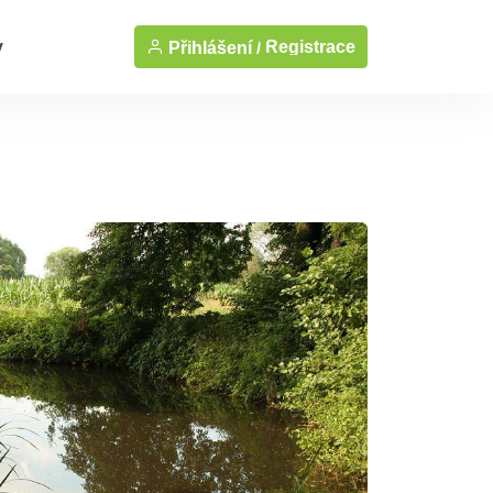
y
Registrace
Přihlášení /