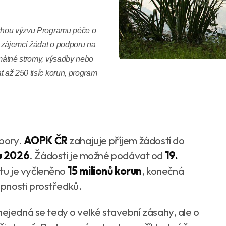
ruhou výzvu Programu péče o
 zájemci žádat o podporu na
amátné stromy, výsadby nebo
t až 250 tisíc korun, program
.
dpory.
AOPK ČR
zahajuje příjem žádostí do
u 2026
. Žádosti je možné podávat od
19.
čtu je vyčleněno
15 milionů korun
, konečná
pnosti prostředků.
ejedná se tedy o velké stavební zásahy, ale o