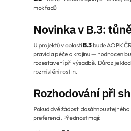
mokřadů
Novinka v B.3: tůn
U projektů v oblasti
B.3
bude AOPK ČR p
pravidla péče o krajinu — hodnocen bud
rozestavení při výsadbě. Důraz je kla
rozmístění rostlin.
Rozhodování při s
Pokud dvě žádosti dosáhnou stejného
preferencí. Přednost mají: