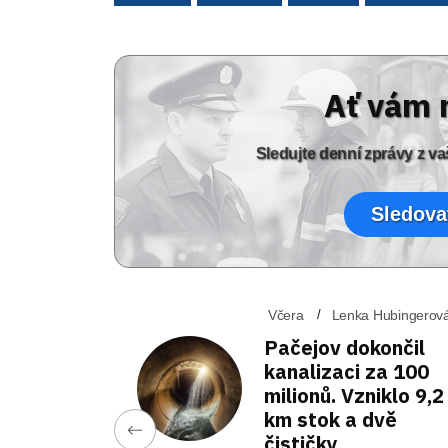
Ať vám 
Sledujte denní zprávy z 
Sledova
Včera
Lenka Hubingerov
Pačejov dokončil
kanalizaci za 100
milionů. Vzniklo 9,2
km stok a dvě
čističky