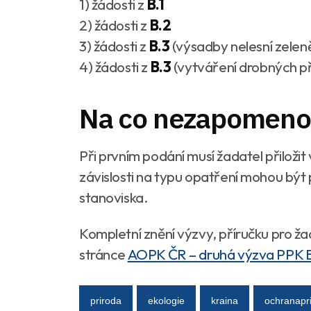
1) žádosti z
B.1
2) žádosti z
B.2
3) žádosti z
B.3
(výsadby nelesní zeleně
4) žádosti z
B.3
(vytváření drobných pří
Na co nezapomeno
Při prvním podání musí žadatel přiloži
závislosti na typu opatření mohou být
stanoviska.
Kompletní znění výzvy, příručku pro ž
stránce
AOPK ČR – druhá výzva PPK 
priroda
ekologie
kraina
ochranapr