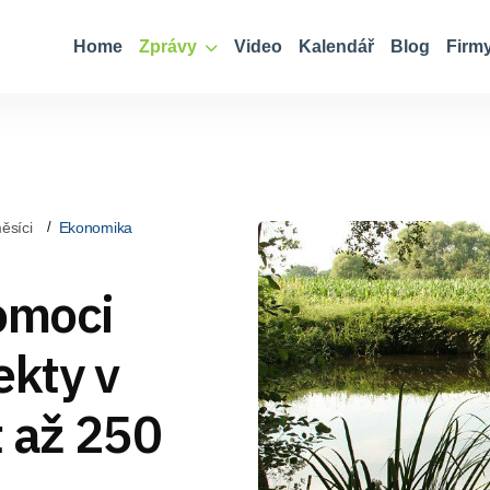
Home
Zprávy
Video
Kalendář
Blog
Firm
ěsíci
Ekonomika
omoci
ekty v
t až 250