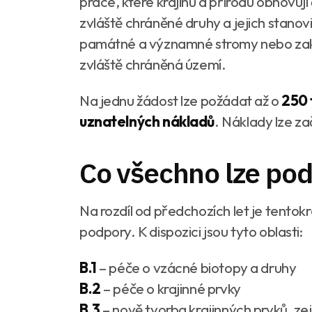
práce, které krajinu a přírodu obnovuj
zvláště chráněné druhy a jejich stanov
památné a významné stromy nebo zakl
zvláště chráněná území.
Na jednu žádost lze požádat až o
250 
uznatelných nákladů
. Náklady lze za
Co všechno lze pod
Na rozdíl od předchozích let je tento
podpory. K dispozici jsou tyto oblasti:
B.1
– péče o vzácné biotopy a druhy
B.2
– péče o krajinné prvky
B.3
– nově tvorba krajinných prvků, ze