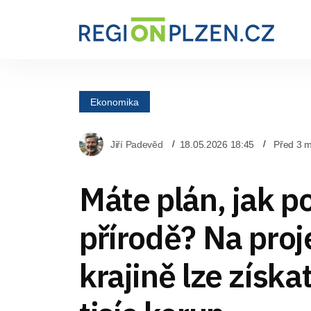
Ekonomika
Jiří Padevěd
18.05.2026 18:45
Před 3 m
Máte plán, jak p
přírodě? Na proj
krajině lze získa