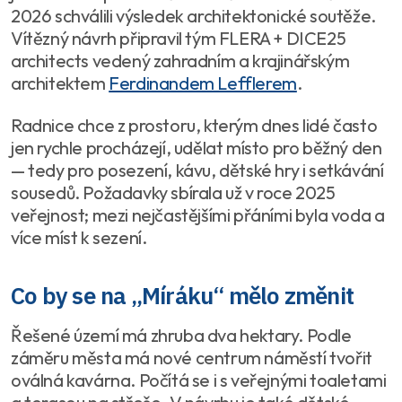
2026 schválili výsledek architektonické soutěže.
Vítězný návrh připravil tým FLERA + DICE25
architects vedený zahradním a krajinářským
architektem
Ferdinandem Lefflerem
.
Radnice chce z prostoru, kterým dnes lidé často
jen rychle procházejí, udělat místo pro běžný den
— tedy pro posezení, kávu, dětské hry i setkávání
sousedů. Požadavky sbírala už v roce 2025
veřejnost; mezi nejčastějšími přáními byla voda a
více míst k sezení.
Co by se na „Míráku“ mělo změnit
Řešené území má zhruba dva hektary. Podle
záměru města má nové centrum náměstí tvořit
oválná kavárna. Počítá se i s veřejnými toaletami