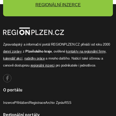
REGIONÁLNÍ INZERCE
Zpravodajský a informační portál REGIONPLZEN.CZ přináší od roku 2000
denní zprávy
z
Plzeňského kraje
, ověřené
kontakty na regionální firmy
,
kalendář akcí
,
nabídky práce
a mnoho dalšího. Nabízí také účinnou a
cenově dostupnou
regionální inzerci
pro podnikatele i jednotlivce.
O portálu
Inzerce
Přihlášení
Registrace
Archiv Zpráv
RSS
Regionální portály