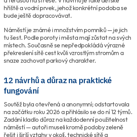
a terasou na střeše. V návrhu je také dětské
hřiště a vodní prvek, jehož konkrétní podoba se
bude ještě dopracovávat.
Náměstí je známé i množstvím pomníků — je jich
tu šest. Podle poroty i města mají zůstat na svých
místech. Současně se nepředpokládá výrazné
překreslení sítě cest kvůli vzrostlým stromům a
snaze zachovat parkový charakter.
12 návrhů a důraz na praktické
fungování
Soutěž byla otevřená a anonymní; odstartovala
na začátku roku 2026 a přihlásilo se do ní 12 týmů.
Zadání kladlo důraz na každodenní použitelnost
náměstí — autoři museli kromě podoby zeleně
řešit i širší vztahy v okolí, technické sítě a