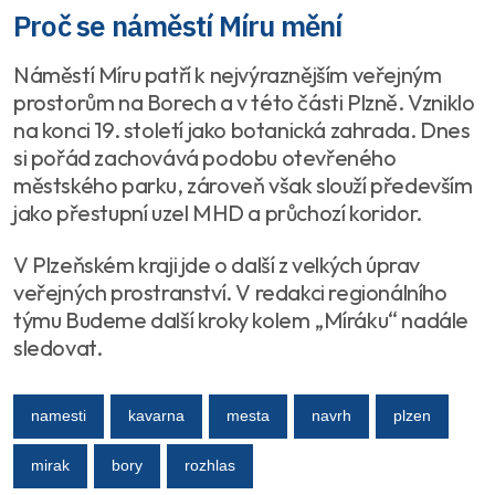
Proč se náměstí Míru mění
Náměstí Míru patří k nejvýraznějším veřejným
prostorům na Borech a v této části Plzně. Vzniklo
na konci 19. století jako botanická zahrada. Dnes
si pořád zachovává podobu otevřeného
městského parku, zároveň však slouží především
jako přestupní uzel MHD a průchozí koridor.
V Plzeňském kraji jde o další z velkých úprav
veřejných prostranství. V redakci regionálního
týmu Budeme další kroky kolem „Míráku“ nadále
sledovat.
namesti
kavarna
mesta
navrh
plzen
mirak
bory
rozhlas