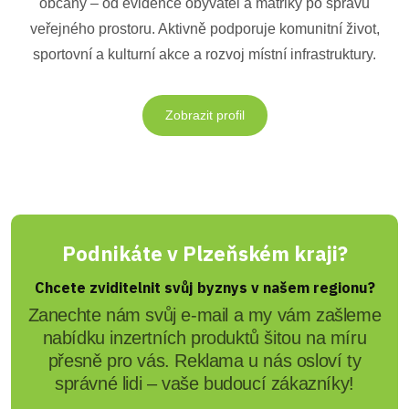
občany – od evidence obyvatel a matriky po správu
veřejného prostoru. Aktivně podporuje komunitní život,
sportovní a kulturní akce a rozvoj místní infrastruktury.
Zobrazit profil
Podnikáte v Plzeňském kraji?
Chcete zviditelnit svůj byznys v našem regionu?
Zanechte nám svůj e-mail a my vám zašleme
nabídku inzertních produktů šitou na míru
přesně pro vás. Reklama u nás osloví ty
správné lidi – vaše budoucí zákazníky!