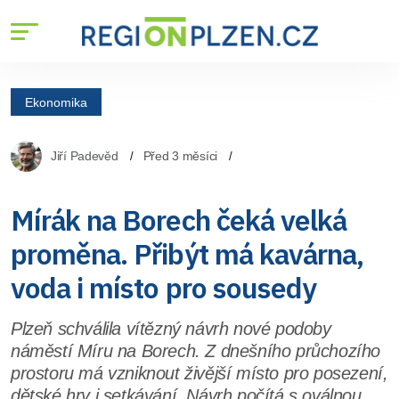
Ekonomika
Jiří Padevěd
Před 3 měsíci
Mírák na Borech čeká velká
proměna. Přibýt má kavárna,
voda i místo pro sousedy
Plzeň schválila vítězný návrh nové podoby
náměstí Míru na Borech. Z dnešního průchozího
prostoru má vzniknout živější místo pro posezení,
dětské hry i setkávání. Návrh počítá s oválnou