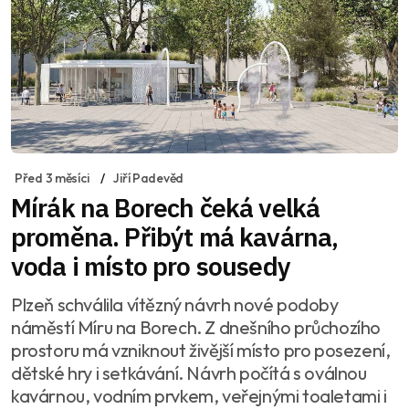
Před 3 měsíci
Jiří Padevěd
Mírák na Borech čeká velká
proměna. Přibýt má kavárna,
voda i místo pro sousedy
Plzeň schválila vítězný návrh nové podoby
náměstí Míru na Borech. Z dnešního průchozího
prostoru má vzniknout živější místo pro posezení,
dětské hry i setkávání. Návrh počítá s oválnou
kavárnou, vodním prvkem, veřejnými toaletami i