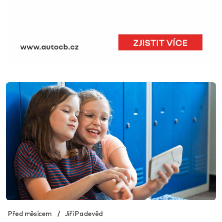
Před měsícem
Jiří Padevěd