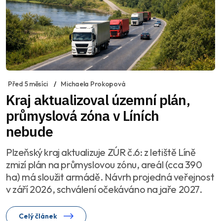
Před 5 měsíci
Michaela Prokopová
Kraj aktualizoval územní plán,
průmyslová zóna v Líních
nebude
Plzeňský kraj aktualizuje ZÚR č.6: z letiště Líně
zmizí plán na průmyslovou zónu, areál (cca 390
ha) má sloužit armádě. Návrh projedná veřejnost
v září 2026, schválení očekáváno na jaře 2027.
Celý článek