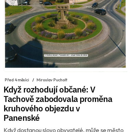
Před 4 měsíci
Miroslav Pucholt
Když rozhodují občané: V
Tachově zabodovala proměna
kruhového objezdu v
Panenské
Když dostanou slovo obyvatelé, může se město