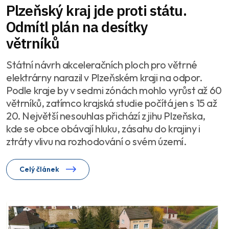
Plzeňský kraj jde proti státu.
Odmítl plán na desítky
větrníků
Státní návrh akceleračních ploch pro větrné
elektrárny narazil v Plzeňském kraji na odpor.
Podle kraje by v sedmi zónách mohlo vyrůst až 60
větrníků, zatímco krajská studie počítá jen s 15 až
20. Největší nesouhlas přichází z jihu Plzeňska,
kde se obce obávají hluku, zásahu do krajiny i
ztráty vlivu na rozhodování o svém území.
Celý článek