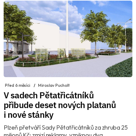
Před 6 měsíci
Miroslav Pucholt
V sadech Pětatřicátníků
přibude deset nových platanů
i nové stánky
Plzeň přetváří Sady Pětatřicátníků za zhruba 25
milionů Kč: zmizí reklamy, vzniknou dva