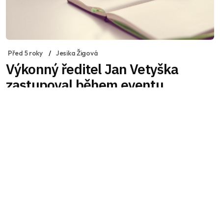
Před 5 roky
Jesika Žigová
Výkonný ředitel Jan Vetyška
zastupoval během eventu
zaměřeného na DSA české e-
shopy
Výkonný ředitel APEK Jan Vetyška měl v úterý 15.
června příležitost zastupovat české e-shopy
během on-line eventu “DSA: How to make it
future-proof?”, kterého se mimo dalších
významných řečníků zúčastnila také
viceprezidentka Evropského parlamentu Dita
Charanzová a organizoval ho Svaz průmyslu a