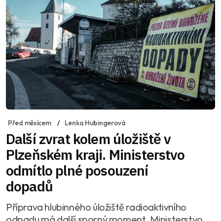
Před měsícem
Lenka Hubingerová
Další zvrat kolem úložiště v
Plzeňském kraji. Ministerstvo
odmítlo plné posouzení
dopadů
Příprava hlubinného úložiště radioaktivního
odpadu má další sporný moment. Ministerstvo