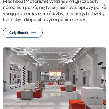
Macinkou (Motoristé) výrazně škrtají rozpočty
národních parků, nejtvrději Šumavě. Správy parků
varují před omezením údržby, turistických služeb,
hasičských kapacit a vyčerpáním rezerv.
Celý článek