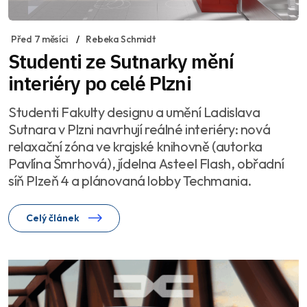
Před 7 měsíci
Rebeka Schmidt
Studenti ze Sutnarky mění
interiéry po celé Plzni
Studenti Fakulty designu a umění Ladislava
Sutnara v Plzni navrhují reálné interiéry: nová
relaxační zóna ve krajské knihovně (autorka
Pavlína Šmrhová), jídelna Asteel Flash, obřadní
síň Plzeň 4 a plánovaná lobby Techmania.
Celý článek