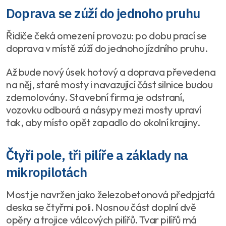
Doprava se zúží do jednoho pruhu
Řidiče čeká omezení provozu: po dobu prací se
doprava v místě zúží do jednoho jízdního pruhu.
Až bude nový úsek hotový a doprava převedena
na něj, staré mosty i navazující část silnice budou
zdemolovány. Stavební firma je odstraní,
vozovku odbourá a násypy mezi mosty upraví
tak, aby místo opět zapadlo do okolní krajiny.
Čtyři pole, tři pilíře a základy na
mikropilotách
Most je navržen jako železobetonová předpjatá
deska se čtyřmi poli. Nosnou část doplní dvě
opěry a trojice válcových pilířů. Tvar pilířů má