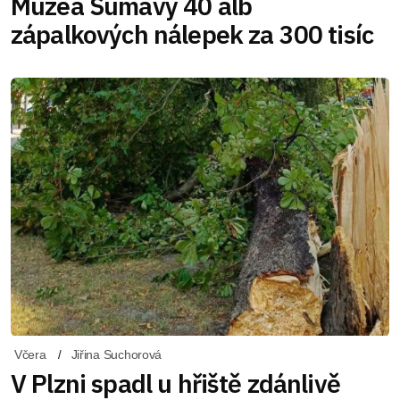
Muzea Šumavy 40 alb
zápalkových nálepek za 300 tisíc
Včera
Jiřina Suchorová
V Plzni spadl u hřiště zdánlivě