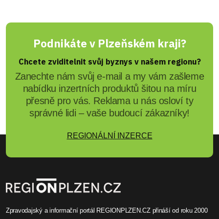
Podnikáte v Plzeňském kraji?
Chcete zviditelnit svůj byznys v našem regionu?
Zanechte nám svůj e-mail a my vám zašleme
nabídku inzertních produktů šitou na míru
přesně pro vás. Reklama u nás osloví ty
správné lidi – vaše budoucí zákazníky!
REGIONÁLNÍ INZERCE
Zpravodajský a informační portál REGIONPLZEN.CZ přináší od roku 2000