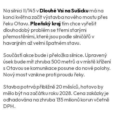
Na silnici II/145 v
Dlouhé Vsi na Sušicku
má na
konci května začít výstavba nového mostu přes
řeku Otavu.
Plzeňský kraj
tím chce vyřešit
dlouhodobý problém se třemi starými
přemostěními, které jsou podle silničářů v
havarijním až velmi špatném stavu.
Součástí akce bude i přeložka silnice. Upravený
úsek bude mít zhruba 500 metrů a v místě křížení
s Otavou se komunikace posune do nové polohy.
Nový most vznikne proti proudu řeky.
Stavba potrvá přibližně 20 měsíců, hotovo by
mělo být na začátku roku 2028. Cena zakázky je
odhadována na zhruba 135 milionů korun včetně
DPH.