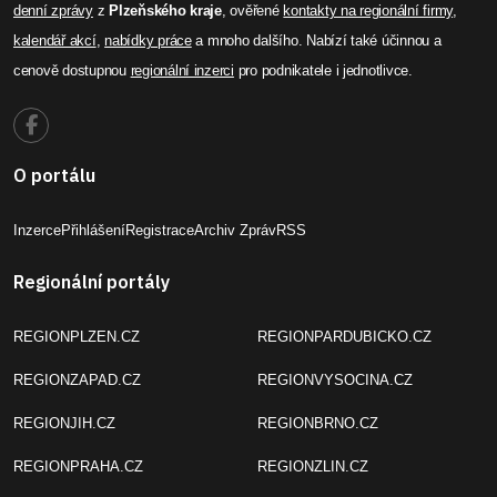
denní zprávy
z
Plzeňského kraje
, ověřené
kontakty na regionální firmy
,
kalendář akcí
,
nabídky práce
a mnoho dalšího. Nabízí také účinnou a
cenově dostupnou
regionální inzerci
pro podnikatele i jednotlivce.
O portálu
Inzerce
Přihlášení
Registrace
Archiv Zpráv
RSS
Regionální portály
REGIONPLZEN.CZ
REGIONPARDUBICKO.CZ
REGIONZAPAD.CZ
REGIONVYSOCINA.CZ
REGIONJIH.CZ
REGIONBRNO.CZ
REGIONPRAHA.CZ
REGIONZLIN.CZ