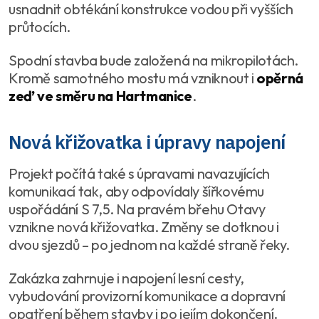
usnadnit obtékání konstrukce vodou při vyšších
průtocích.
Spodní stavba bude založená na mikropilotách.
Kromě samotného mostu má vzniknout i
opěrná
zeď ve směru na Hartmanice
.
Nová křižovatka i úpravy napojení
Projekt počítá také s úpravami navazujících
komunikací tak, aby odpovídaly šířkovému
uspořádání S 7,5. Na pravém břehu Otavy
vznikne nová křižovatka. Změny se dotknou i
dvou sjezdů – po jednom na každé straně řeky.
Zakázka zahrnuje i napojení lesní cesty,
vybudování provizorní komunikace a dopravní
opatření během stavby i po jejím dokončení.