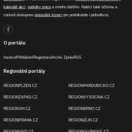
kalendář akcí
,
nabídky práce
a mnoho dalšího. Nabízí také účinnou a
cenově dostupnou
regionální inzerci
pro podnikatele i jednotlivce.
O portálu
Inzerce
Přihlášení
Registrace
Archiv Zpráv
RSS
Regionální portály
REGIONPLZEN.CZ
REGIONPARDUBICKO.CZ
REGIONZAPAD.CZ
REGIONVYSOCINA.CZ
REGIONJIH.CZ
REGIONBRNO.CZ
REGIONPRAHA.CZ
REGIONZLIN.CZ
REGIONUSTI.CZ
REGIONOLOMOUC.CZ