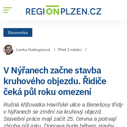
Ekonomika
Lenka Hubingerová
Před 2 měsíci
V Nýřanech začne stavba
kruhového objezdu. Řidiče
čeká půl roku omezení
Rušná křižovatka Havířské ulice a Benešovy třídy
v Nýřanech se změní na kruhový objezd.
Stavební práce mají začít 25. června a potrvají
zhruba půl roku. Doprava bude během stavby