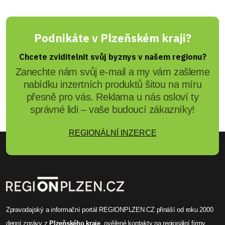
Podnikáte v Plzeňském kraji?
Chcete zviditelnit svůj byznys v našem regionu?
Zanechte nám svůj e-mail a my vám zašleme
nabídku inzertních produktů šitou na míru
přesně pro vás. Reklama u nás osloví ty
správné lidi – vaše budoucí zákazníky!
REGIONÁLNÍ INZERCE
Zpravodajský a informační portál REGIONPLZEN.CZ přináší od roku 2000
denní zprávy
z
Plzeňského kraje
, ověřené
kontakty na regionální firmy
,