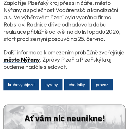
Zaplatí je Plzeňský kraj přes silničáře, město
Nýřany a společnost Vodárenská a kanalizační
a.s. Ve výběrovém řízení byla vybrána firma
Robstav. Radnice dříve odhadovala dobu
realizace přibližně od května do listopadu 2026,
start prací se nyní posouvá na 25. června.
Další informace k omezením průběžně zveřejňuje
město Nýřany
. Zprávy Plzeň a Plzeňský kraj
budeme nadále sledovat.
kruhovyobjezd
nyrany
chodniky
provoz
Ať vám nic neunikne!