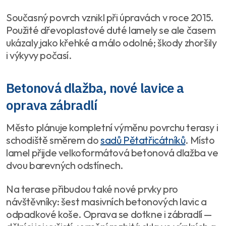
Současný povrch vznikl při úpravách v roce 2015.
Použité dřevoplastové duté lamely se ale časem
ukázaly jako křehké a málo odolné; škody zhoršily
i výkyvy počasí.
Betonová dlažba, nové lavice a
oprava zábradlí
Město plánuje kompletní výměnu povrchu terasy i
schodiště směrem do
sadů Pětatřicátníků
. Místo
lamel přijde velkoformátová betonová dlažba ve
dvou barevných odstínech.
Na terase přibudou také nové prvky pro
návštěvníky: šest masivních betonových lavic a
odpadkové koše. Oprava se dotkne i zábradlí —