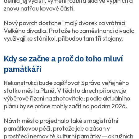
dělníci jej vyčistí, vymění rozbitá skla ve výplních a
znovu natřou kovové části.
Nový povrch dostane i malý dvorek za vrátnicí
Velkého divadla. Protože ho zaměstnanci divadla
využívají ke stání kol, přibudou tam tři stojany.
Kdy se začne a proč do toho mluví
památkáři
Rekonstrukci bude zajišťovat Správa veřejného
statku města Plzně. V těchto dnech připravuje
výběrové řízení na zhotovitele; podle aktuálního
plánu by se práce mohly začít na podzim 2026.
Návrh město projednalo také s magistrátní
památkovou péčí, protože jde o zásah v
prostředí nemovité kulturní památky — okružních