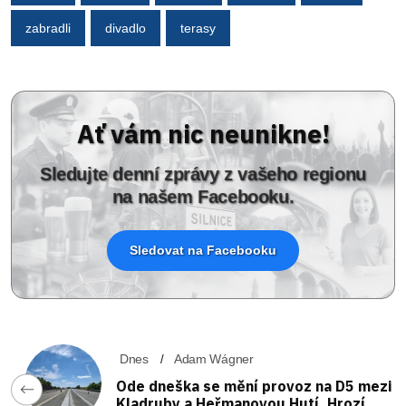
zabradli
divadlo
terasy
Ať vám nic neunikne!
Sledujte denní zprávy z vašeho regionu
na našem Facebooku.
Sledovat na Facebooku
Dnes
Adam Wágner
Ode dneška se mění provoz na D5 mezi
Kladruby a Heřmanovou Hutí. Hrozí