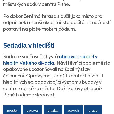
městských sadů v centru Plzně.
Po dokončení má terasa sloužit jako místo pro
odpočinek i menší akce; město počítá i s možností
postavit na ploše mobilní pódium.
Sedadla v hledišti
Radnice současně chystá
obnovu sedadel v
hledišti Velkého divadla
. Návštěvníci podle města
opakovaně upozorňovali na špatný stav
čalounění. Opravy mají zlepšit komfort a vrátit
hledišti vzhled odpovídající významu budovy v
centru krajského města. Další zprávy ohledně
Plzně budeme sledovat.
mesta
oprava
dlazba
povrch
prace