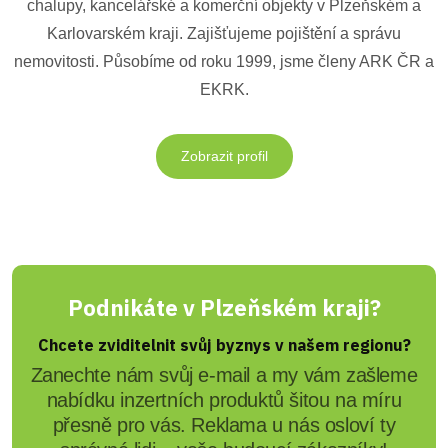
chalupy, kancelářské a komerční objekty v Plzeňském a
Karlovarském kraji. Zajišťujeme pojištění a správu
nemovitosti. Působíme od roku 1999, jsme členy ARK ČR a
EKRK.
Zobrazit profil
Podnikáte v Plzeňském kraji?
Chcete zviditelnit svůj byznys v našem regionu?
Zanechte nám svůj e-mail a my vám zašleme
nabídku inzertních produktů šitou na míru
přesně pro vás. Reklama u nás osloví ty