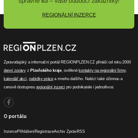
správné lidi – vaše budoucí zákazníky!
REGIONÁLNÍ INZERCE
Zpravodajský a informační portál REGIONPLZEN.CZ přináší od roku 2000
denní zprávy
z
Plzeňského kraje
, ověřené
kontakty na regionální firmy
,
kalendář akcí
,
nabídky práce
a mnoho dalšího. Nabízí také účinnou a
cenově dostupnou
regionální inzerci
pro podnikatele i jednotlivce.
O portálu
Inzerce
Přihlášení
Registrace
Archiv Zpráv
RSS