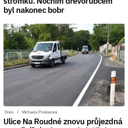
stromků. Nočním dřevorubcem
byl nakonec bobr
Dnes
Michaela Prokopová
Ulice Na Roudné znovu průjezdná