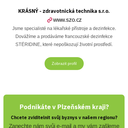
KRÁSNÝ - zdravotnická technika s.r.o.
www.szo.cz
Jsme specialisté na lékařské přístroje a dezinfekce.
Dovážíme a prodáváme francouzské dezinfekce
STÉRIDINE, které nepoškozují životní prostředí.
Zobrazit profil
Podnikáte v Plzeňském kraji?
Chcete zviditelnit svůj byznys v našem regionu?
Zanechte nám svůj e-mail a my vám zašleme