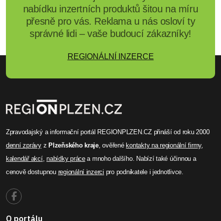
nabídku inzertních produktů šitou na míru
přesně pro vás. Reklama u nás osloví ty
správné lidi – vaše budoucí zákazníky!
REGIONÁLNÍ INZERCE
Zpravodajský a informační portál REGIONPLZEN.CZ přináší od roku 2000
denní zprávy
z
Plzeňského kraje
, ověřené
kontakty na regionální firmy
,
kalendář akcí
,
nabídky práce
a mnoho dalšího. Nabízí také účinnou a
cenově dostupnou
regionální inzerci
pro podnikatele i jednotlivce.
O portálu