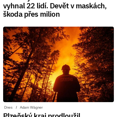
vyhnal 22 lidí. Devět v maskách,
škoda přes milion
Dnes
Adam Wágner
Plzeňský kraj prodloužil