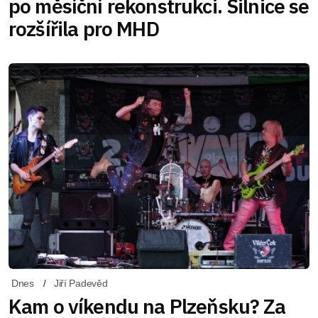
po měsíční rekonstrukci. Silnice se
rozšířila pro MHD
Dnes
Jiří Padevěd
Kam o víkendu na Plzeňsku? Za