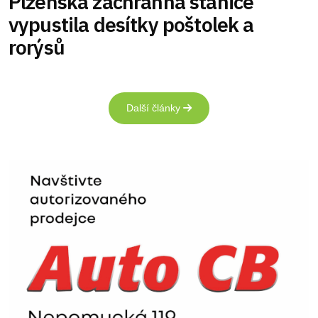
Plzeňská záchranná stanice
vypustila desítky poštolek a
rorýsů
Další články