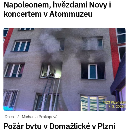
Napoleonem, hvězdami Novy i
koncertem v Atommuzeu
Dnes
Michaela Prokopová
Požár bytu v Domažlické v Plzni