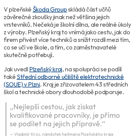
V plzeňské
Škoda Group
skládá část učňů
závěrečné zkoušky jinak než většina jejich
vrstevníků. Nečeká je školní dílna, ale reálné úkoly
z výroby. Plzeňský kraj to vnímá jako cestu, jak do
firem přivést více techniků a snížit rozdíl mezi tím,
co se učí ve škole, a tím, co zaměstnavatelé
skutečně potřebují.
Jak uvedl
Plzeňský kraj
, na spolupráci se podílí
také
Střední odborné učiliště elektrotechnické
(SOUE) v Plzni
. Kraj je zřizovatelem 43 středních
škol a technické obory dlouhodobě podporuje.
„Nejlepší cestou, jak získat
kvalifikované pracovníky, je přímo
se podílet na jejich přípravě.“
Vladimír Kroc, náměstek hejtmana Plzeňského kraje