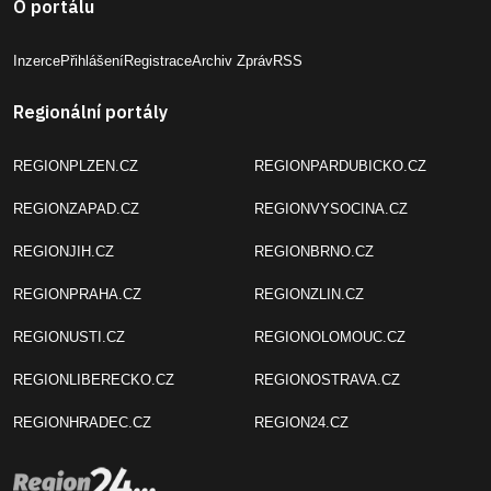
O portálu
Inzerce
Přihlášení
Registrace
Archiv Zpráv
RSS
Regionální portály
REGIONPLZEN.CZ
REGIONPARDUBICKO.CZ
REGIONZAPAD.CZ
REGIONVYSOCINA.CZ
REGIONJIH.CZ
REGIONBRNO.CZ
REGIONPRAHA.CZ
REGIONZLIN.CZ
REGIONUSTI.CZ
REGIONOLOMOUC.CZ
REGIONLIBERECKO.CZ
REGIONOSTRAVA.CZ
REGIONHRADEC.CZ
REGION24.CZ