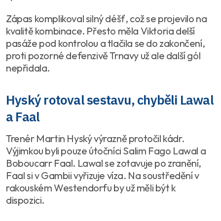
Zápas komplikoval silný déšť, což se projevilo na
kvalitě kombinace. Přesto měla Viktoria delší
pasáže pod kontrolou a tlačila se do zakončení,
proti pozorné defenzivě Trnavy už ale další gól
nepřidala.
Hyský rotoval sestavu, chyběli Lawal
a Faal
Trenér Martin Hyský výrazně protočil kádr.
Výjimkou byli pouze útočníci Salim Fago Lawal a
Boboucarr Faal. Lawal se zotavuje po zranění,
Faal si v Gambii vyřizuje víza. Na soustředění v
rakouském Westendorfu by už měli být k
dispozici.