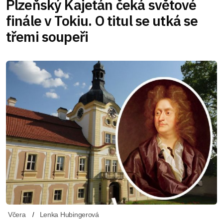
Plzeňský Kajetán čeká světové
finále v Tokiu. O titul se utká se
třemi soupeři
Včera
Lenka Hubingerová