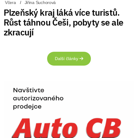
Včera
Jiřina Suchorová
Plzeňský kraj láká více turistů.
Růst táhnou Češi, pobyty se ale
zkracují
Další články