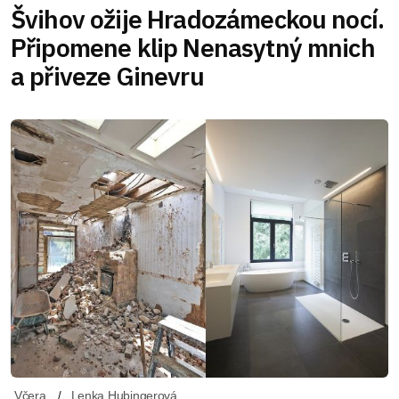
Švihov ožije Hradozámeckou nocí.
Připomene klip Nenasytný mnich
a přiveze Ginevru
Včera
Lenka Hubingerová