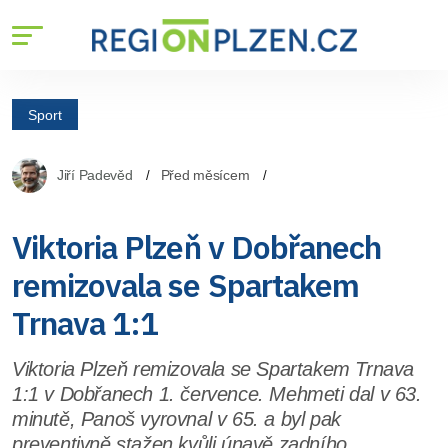
Sport
Jiří Padevěd
Před měsícem
Viktoria Plzeň v Dobřanech
remizovala se Spartakem
Trnava 1:1
Viktoria Plzeň remizovala se Spartakem Trnava
1:1 v Dobřanech 1. července. Mehmeti dal v 63.
minutě, Panoš vyrovnal v 65. a byl pak
preventivně stažen kvůli únavě zadního