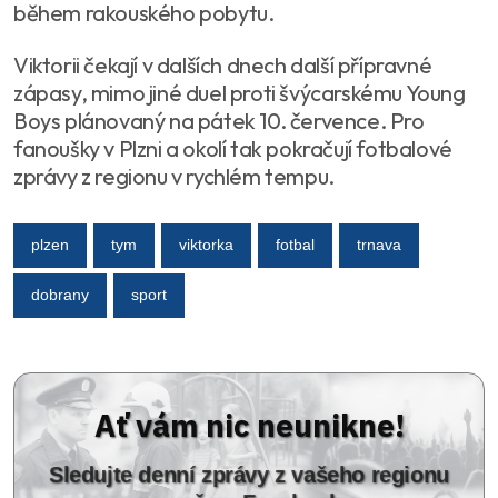
během rakouského pobytu.
Viktorii čekají v dalších dnech další přípravné
zápasy, mimo jiné duel proti švýcarskému Young
Boys plánovaný na pátek 10. července. Pro
fanoušky v Plzni a okolí tak pokračují fotbalové
zprávy z regionu v rychlém tempu.
plzen
tym
viktorka
fotbal
trnava
dobrany
sport
Ať vám nic neunikne!
Sledujte denní zprávy z vašeho regionu