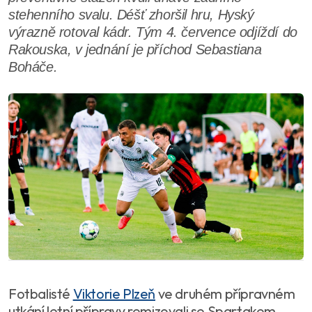
stehenního svalu. Déšť zhoršil hru, Hyský
výrazně rotoval kádr. Tým 4. července odjíždí do
Rakouska, v jednání je příchod Sebastiana
Boháče.
Fotbalisté
Viktorie Plzeň
ve druhém přípravném
utkání letní přípravy remizovali se Spartakem