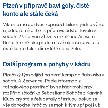
Plzeň v přípravě baví góly, čisté
konto ale stále čeká
Viktoria má po dvou zápasech bilanci jedna výhra
a jedna remíza. Letní přípravu odstartovala v
sobotu 27. června vítězstvím 4:2 nad Artisem
Brno. Stejně jako proti Trnavě ale inkasovala, a
čisté konto tak zatím v létě neudržela.
Další program a pohyby v kádru
Plzeňský tým odjíždí na herní kemp do Rakouska v
sobotu 4. července. Podle informací z
fotbalového prostředí by se kádr mohl brzy
rozšířit o záložníka Sebastiana Boháče z Karviné.
Kluby prý stále řeší detaily přestupu; pokud se
vše dohodne, hráč by se mohl k týmu připojit už