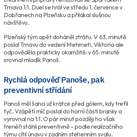
Trnava 1:1. Duel se hrál ve středu 1. července v
Dobřanech na Plzeňsku a přilákal slušnou
návštěvu.
Plzeňský tým opět doháněl ztrátu. V 63. minutě
poslal Trnavu do vedení Mehmeti, Viktoria ale
odpověděla prakticky okamžitě: v 65. minutě
srovnal mladík Panoš.
Rychlá odpověď Panoše, pak
preventivní střídání
Panoš měl šanci už krátce před gólem, kdy trefil
tyč. Vzápětí míč poslal do horní části branky a
vyrovnal na 1:1. O pár minut později ho však
trenéři stáhli preventivně – podle realizačního
týmu cítil únavu v zadním stehenním svalu.