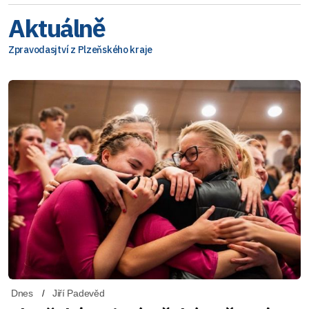
Aktuálně
Zpravodasjtví z Plzeňského kraje
Dnes
Jiří Padevěd