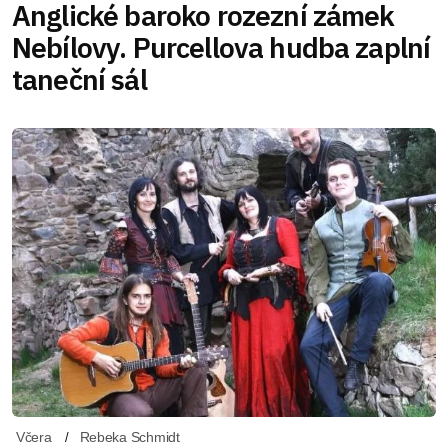
Anglické baroko rozezní zámek
Nebílovy. Purcellova hudba zaplní
taneční sál
Včera
Rebeka Schmidt