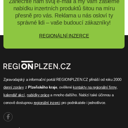
Zanechte nám svůj e-mail a my vám zašleme
nabídku inzertních produktů šitou na míru
přesně pro vás. Reklama u nás osloví ty
správné lidi – vaše budoucí zákazníky!
REGIONÁLNÍ INZERCE
Zpravodajský a informační portál REGIONPLZEN.CZ přináší od roku 2000
denní zprávy
z
Plzeňského kraje
, ověřené
kontakty na regionální firmy
,
kalendář akcí
,
nabídky práce
a mnoho dalšího. Nabízí také účinnou a
cenově dostupnou
regionální inzerci
pro podnikatele i jednotlivce.