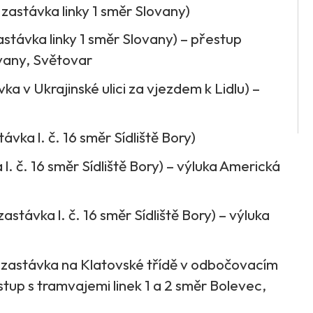
zastávka linky 1 směr Slovany)
stávka linky 1 směr Slovany) – přestup
ovany, Světovar
ka v Ukrajinské ulici za vjezdem k Lidlu) –
ávka l. č. 16 směr Sídliště Bory)
. č. 16 směr Sídliště Bory) – výluka Americká
távka l. č. 16 směr Sídliště Bory) – výluka
í zastávka na Klatovské třídě v odbočovacím
stup s tramvajemi linek 1 a 2 směr Bolevec,