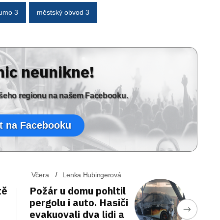
umo 3
městský obvod 3
nic neunikne!
vašeho regionu na našem Facebooku.
t na Facebooku
Včera
Lenka Hubingerová
tě
Požár u domu pohltil
pergolu i auto. Hasiči
evakuovali dva lidi a