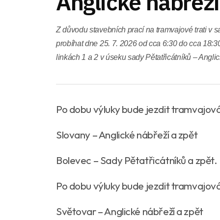
Anglické nábřeží
Z důvodu stavebních prací na tramvajové trati v 
probíhat dne 25. 7. 2026 od cca 6:30 do cca 18:
linkách 1 a 2 v úseku sady Pětatřicátníků – Angli
Po dobu výluky bude jezdit tramvajová 
Slovany – Anglické nábřeží a zpět
Bolevec – Sady Pětatřicátníků a zpět.
Po dobu výluky bude jezdit tramvajová 
Světovar – Anglické nábřeží a zpět