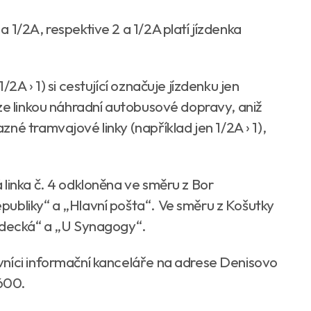
 1/2A, respektive 2 a 1/2A platí jízdenka
2A › 1) si cestující označuje jízdenku jen
ze linkou náhradní autobusové dopravy, aniž
né tramvajové linky (například jen 1/2A › 1),
linka č. 4 odkloněna ve směru z Bor
ubliky“ a „Hlavní pošta“. Ve směru z Košutky
ízdecká“ a „U Synagogy“.
vníci informační kanceláře na adrese Denisovo
 600.