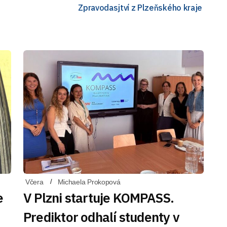
Zpravodasjtví z Plzeňského kraje
Včera
Michaela Prokopová
e
V Plzni startuje KOMPASS.
Prediktor odhalí studenty v