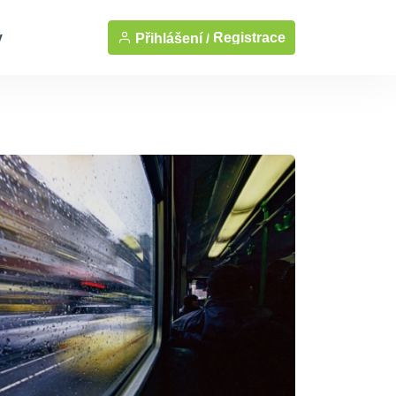
y
Registrace
Přihlášení /