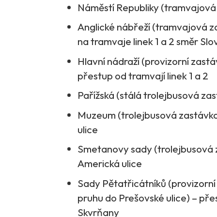
Náměstí Republiky (tramvajová 
Anglické nábřeží (tramvajová za
na tramvaje linek 1 a 2 směr Sl
Hlavní nádraží (provizorní zastáv
přestup od tramvají linek 1 a 2
Pařížská (stálá trolejbusová zast
Muzeum (trolejbusová zastávka l
ulice
Smetanovy sady (trolejbusová zas
Americká ulice
Sady Pětatřicátníků (provizorn
pruhu do Prešovské ulice) – pře
Skvrňany