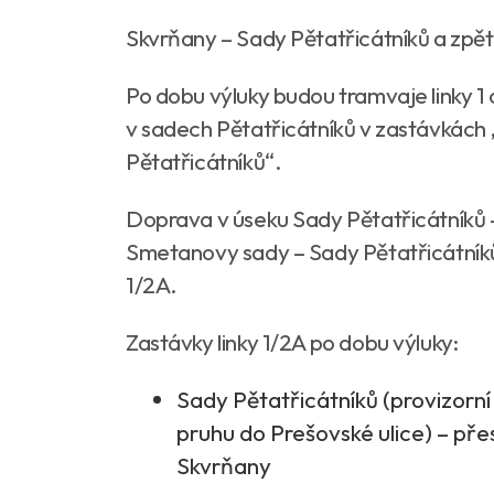
Skvrňany – Sady Pětatřicátníků a zpět
Po dobu výluky budou tramvaje linky 1
v sadech Pětatřicátníků v zastávkách
Pětatřicátníků“.
Doprava v úseku Sady Pětatřicátníků –
Smetanovy sady – Sady Pětatřicátníků 
1/2A.
Zastávky linky 1/2A po dobu výluky:
Sady Pětatřicátníků (provizorn
pruhu do Prešovské ulice) – pře
Skvrňany