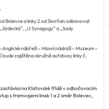
.
 od Bolevce a linky 2 od Skvrňan odbavovat
 „Jízdecká“, „U Synagogy“ a „Sady
 Anglické nábřeží – Hlavní nádraží – Muzeum –
bude zajištěna okružně autobusy linky č.
í zastávka na Klatovské třídě v odbočovacím
stup s tramvajemi linek 1 a 2 směr Bolevec,