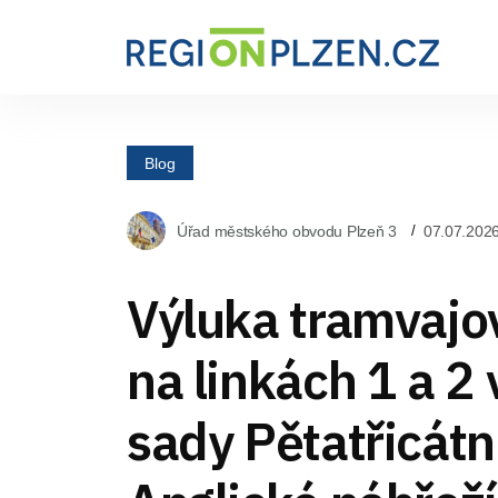
Blog
Úřad městského obvodu Plzeň 3
07.07.202
Výluka tramvajo
na linkách 1 a 2
sady Pětatřicátn