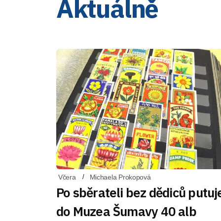
Aktuálně
Včera
Michaela Prokopová
Po sběrateli bez dědiců putuj
do Muzea Šumavy 40 alb