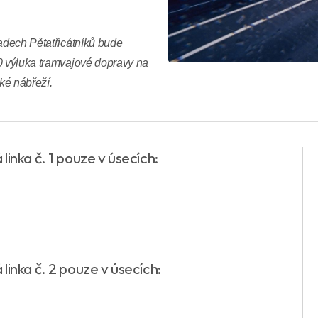
sadech Pětatřicátníků bude
30 výluka tramvajové dopravy na
cké nábřeží.
linka č. 1 pouze v úsecích:
linka č. 2 pouze v úsecích: