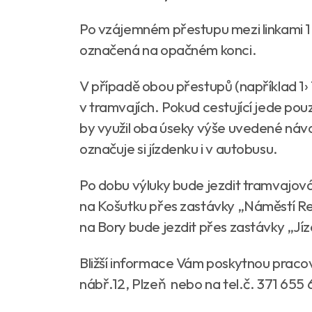
Po vzájemném přestupu mezi linkami 1 a
označená na opačném konci.
V případě obou přestupů (například 1› 1/
v tramvajích. Pokud cestující jede pou
by využil oba úseky výše uvedené návaz
označuje si jízdenku i v autobusu.
Po dobu výluky bude jezdit tramvajová 
na Košutku přes zastávky „Náměstí Rep
na Bory bude jezdit přes zastávky „J
Bližší informace Vám poskytnou praco
nábř.12, Plzeň nebo na tel.č. 371 655