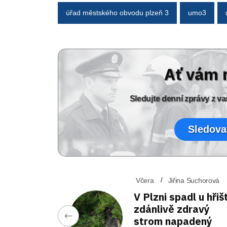
úřad městského obvodu plzeň 3
umo3
Ať vám 
Sledujte denní zprávy z 
Sledova
Včera
Jiřina Suchorová
V Plzni spadl u hřiš
zdánlivě zdravý
strom napadený