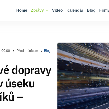
Home
Zprávy
Video
Kalendář
Blog
Firm
6 00:00
Před měsícem
Blog
vé dopravy
 v úseku
íků –