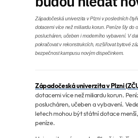
budou hledat no
Západočeská univerzita v Plzni v posledních čtyř
dotacemi více než miliardu korun. Peníze šly do op
poslucháren, učeben i moderního vybavení. V dal
pokračovat v rekonstrukcích, rozšiřovat bytové zá
bezpečnost kampusu novým dispečinkem.
Západočeská univerzita v Plzni (ZČ
dotacemi více než miliardu korun. Pení
poslucháren, učeben a vybavení. Vedení
letech mohou být státní dotace menší, 
peníze.