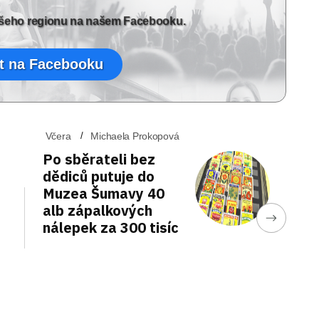
vašeho regionu na našem Facebooku.
t na Facebooku
Včera
Michaela Prokopová
Po sběrateli bez
dědiců putuje do
Muzea Šumavy 40
alb zápalkových
nálepek za 300 tisíc
o