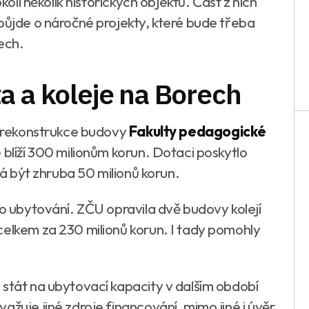
kolí několik historických objektů. Část z nich
 půjde o náročné projekty, které bude třeba
ech.
a a koleje na Borech
ří rekonstrukce budovy
Fakulty pedagogické
 blíží 300 milionům korun. Dotaci poskytlo
 má být zhruba 50 milionů korun.
ho ubytování. ZČU opravila dvě budovy kolejí
celkem za 230 milionů korun. I tady pomohly
 stát na ubytovací kapacity v dalším období
žuje jiné zdroje financování, mimo jiné i úvěr,