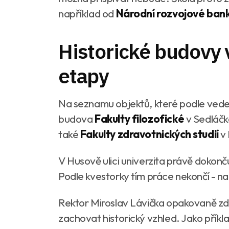
například od
Národní rozvojové ban
Historické budovy v
etapy
Na seznamu objektů, které podle vedení
budova
Fakulty filozofické
v Sedláčko
také
Fakulty zdravotnických studií
v 
V Husově ulici univerzita právě dokonč
Podle kvestorky tím práce nekončí - na
Rektor Miroslav Lávička opakovaně zdů
zachovat historický vzhled. Jako příkla