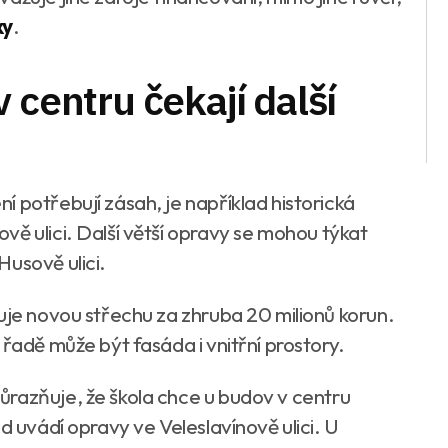
ky
.
 centru čekají další
 potřebují zásah, je například historická
vě ulici. Další větší opravy se mohou týkat
Husově ulici.
uje novou střechu za zhruba 20 milionů korun.
 řadě může být fasáda i vnitřní prostory.
razňuje, že škola chce u budov v centru
d uvádí opravy ve Veleslavínově ulici. U