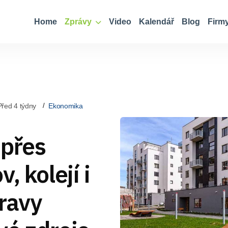
Home
Zprávy
Video
Kalendář
Blog
Firm
Před 4 týdny
Ekonomika
 přes
, kolejí i
ravy