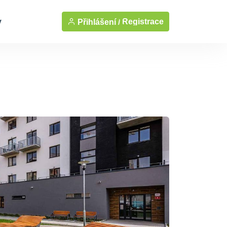
y
Registrace
Přihlášení /