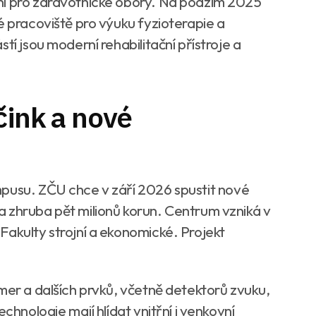
ní pro zdravotnické obory. Na podzim 2025
é pracoviště pro výuku fyzioterapie a
tí jsou moderní rehabilitační přístroje a
čink a nové
mpusu. ZČU chce v září 2026 spustit nové
 zhruba pět milionů korun. Centrum vzniká v
Fakulty strojní a ekonomické. Projekt
mer a dalších prvků, včetně detektorů zvuku,
chnologie mají hlídat vnitřní i venkovní