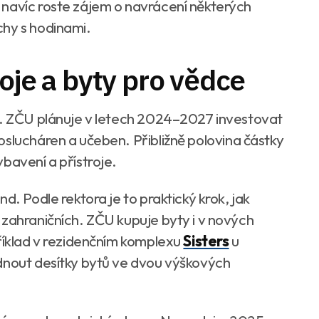
 navíc roste zájem o navrácení některých
chy s hodinami.
oje a byty pro vědce
y. ZČU plánuje v letech 2024–2027 investovat
oslucháren a učeben. Přibližně polovina částky
bavení a přístroje.
d. Podle rektora je to praktický krok, jak
 zahraničních. ZČU kupuje byty i v nových
příklad v rezidenčním komplexu
Sisters
u
dnout desítky bytů ve dvou výškových