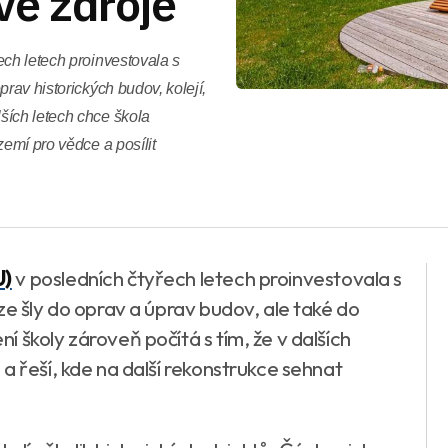
vé zdroje
ech letech proinvestovala s
rav historických budov, kolejí,
ších letech chce škola
zemí pro vědce a posílit
U)
v posledních čtyřech letech proinvestovala s
ze šly do oprav a úprav budov, ale také do
 školy zároveň počítá s tím, že v dalších
a řeší, kde na další rekonstrukce sehnat