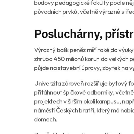
budovy pedagogické fakulty podle něj
původních prvků, včetně výrazné stře
Posluchárny, přístr
Výrazný balík peněz míří také do výuk
zhruba 450 milionů korun do velkých p
půjde na stavební úpravy, zbytek na vy
Univerzita zároveň rozšiřuje bytový fon
přitáhnout špičkové odborníky, včetně
projektech v širším okolí kampusu, na
náměstí Českých bratří, který má nabí
domech.