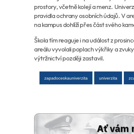
prostory, včetně kolejí a menz. Univerz
pravidla ochrany osobních údajů. V are
na kampus dohlíží přes část svého ka
Škola tím reaguje i na událost z prosin
areálu vyvolali poplach výkřiky a zvuky 
výtržnictví později zastavil.
zapadoceskauniverzita
univerzita
zc
Ať vám 