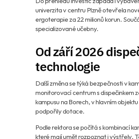
Do přehledu investic zapadá i vybave
univerzita v centru Plzně otevřela nov
ergoterapie za 22 milionů korun. Součás
specializované učebny.
Od září 2026 dispe
technologie
Další změna se týká bezpečnosti v ka
monitorovací centrum s dispečinkem za
kampusu na Borech, v hlavním objektu 
podpořily dotace.
Podle rektora se počítá s kombinací ka
které mají umět rozpoznat i výstřely. Te