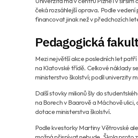
Univerzita má v centru Plzně i v širším o
čeká rozsáhlejší oprava. Podle vedení
financovat jinak než v předchozích let
Pedagogická fakult
Mezi největší akce posledních let pat
na Klatovské třídě. Celkové náklady se
ministerstvo školství; podíl univerzity
Další stovky milionů šly do studentské
na Borech v Baarově a Máchově ulici, 
dotace ministerstva školství.
Podle kvestorky Martiny Větrovské ale
možná přispívat nebude. Škola proto zva