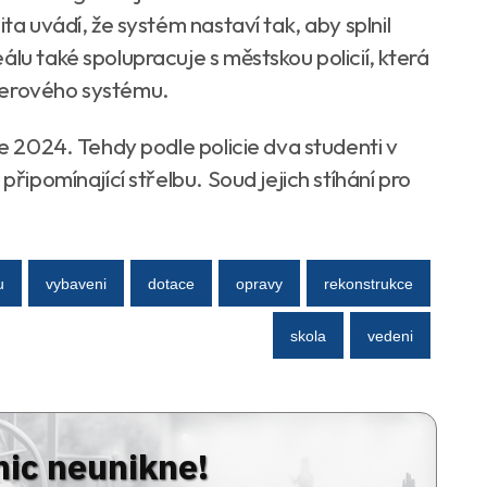
ita uvádí, že systém nastaví tak, aby splnil
álu také spolupracuje s městskou policií, která
merového systému.
ce 2024. Tehdy podle policie dva studenti v
připomínající střelbu. Soud jejich stíhání pro
u
vybaveni
dotace
opravy
rekonstrukce
skola
vedeni
nic neunikne!